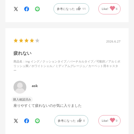
ます。
参考になった
11
Like!
6
特に前後に揺らす時にヘッドレストありで購入して良かったと思
えます。揺れを止める機能もちゃんとあります。
2026.6.27
疲れない
商品名：ing イング／クッションタイプ／バーチカルタイプ／可動肘／アルミポ
リッシュ脚／ホワイトシェル／ミディアムグレージュ／カーペット用キャスタ
ー
ask
購入確認済み
座りやすくて疲れないのが気に入りました
参考になった
0
Like!
0