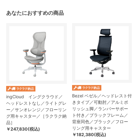
あなたにおすすめの商品
Bezel ベゼル／ヘッドレスト付
ingCloud イングクラウド／
きタイプ／可動肘／アルミポ
ヘッドレストなし／ライトグレ
リッシュ脚／ランバーサポー
ー／サンオレンジ／フローリン
ト付き／ブラックフレーム／
グ用キャスター／［ラクラク納
背座同色／ブラック／フロー
品］
リング用キャスター
￥247,830(税込)
￥182,380(税込)