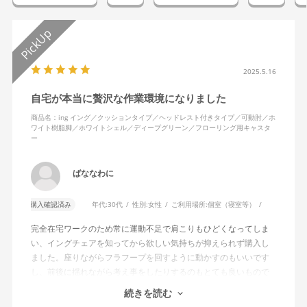
2025.5.16
自宅が本当に贅沢な作業環境になりました
商品名：ing イング／クッションタイプ／ヘッドレスト付きタイプ／可動肘／ホ
ワイト樹脂脚／ホワイトシェル／ディープグリーン／フローリング用キャスタ
ー
ばななわに
購入確認済み
年代:
30代
性別:
女性
ご利用場所:
個室（寝室等）
完全在宅ワークのため常に運動不足で肩こりもひどくなってしま
い、イングチェアを知ってから欲しい気持ちが抑えられず購入し
ました。座りながらフラフープを回すように動かすのもいいです
し、前後に揺れながら考え事をしたりするのもとても良いもので
す。カチャカチャ音が鳴るわけではないのですが、オフィスで揺
続きを読む
れてばっかだと怒られそうですが、自宅なら何も気にせずに使え