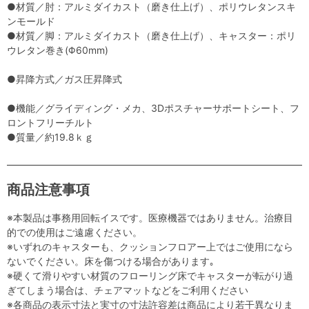
●材質／肘：アルミダイカスト（磨き仕上げ）、ポリウレタンスキ
ンモールド
●材質／脚：アルミダイカスト（磨き仕上げ）、キャスター：ポリ
ウレタン巻き(Φ60mm)
●昇降方式／ガス圧昇降式
●機能／グライディング・メカ、3Dポスチャーサポートシート、フ
ロントフリーチルト
●質量／約19.8ｋｇ
商品注意事項
※本製品は事務用回転イスです。医療機器ではありません。治療目
的での使用はご遠慮ください。
※いずれのキャスターも、クッションフロアー上ではご使用になら
ないでください。床を傷つける場合があります｡
※硬くて滑りやすい材質のフローリング床でキャスターが転がり過
ぎてしまう場合は、チェアマットなどをご利用ください
※各商品の表示寸法と実寸の寸法許容差は商品により若干異なりま