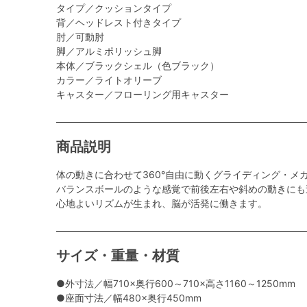
タイプ／クッションタイプ
背／ヘッドレスト付きタイプ
肘／可動肘
脚／アルミポリッシュ脚
本体／ブラックシェル（色ブラック）
カラー／ライトオリーブ
キャスター／フローリング用キャスター
商品説明
体の動きに合わせて360°自由に動くグライディング・メ
バランスボールのような感覚で前後左右や斜めの動きにも
心地よいリズムが生まれ、脳が活発に働きます。
サイズ・重量・材質
●外寸法／幅710×奥行600～710×高さ1160～1250mm
●座面寸法／幅480×奥行450mm