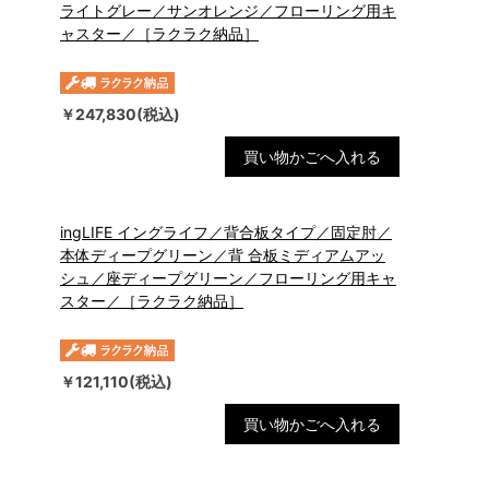
ライトグレー／サンオレンジ／フローリング用キ
ャスター／［ラクラク納品］
￥247,830(税込)
買い物かごへ入れる
ingLIFE イングライフ／背合板タイプ／固定肘／
本体ディープグリーン／背 合板ミディアムアッ
シュ／座ディープグリーン／フローリング用キャ
スター／［ラクラク納品］
￥121,110(税込)
買い物かごへ入れる