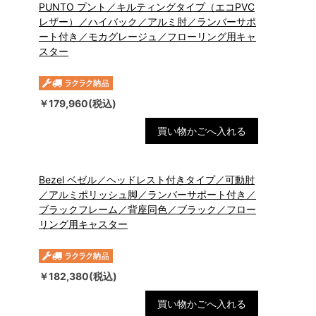
PUNTO プント／キルティングタイプ（エコPVC
レザー）／ハイバック／アルミ肘／ランバーサポ
ート付き／モカグレージュ／フローリング用キャ
スター
￥179,960(税込)
買い物かごへ入れる
Bezel ベゼル／ヘッドレスト付きタイプ／可動肘
／アルミポリッシュ脚／ランバーサポート付き／
ブラックフレーム／背座同色／ブラック／フロー
リング用キャスター
￥182,380(税込)
買い物かごへ入れる