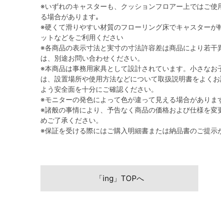
※いずれのキャスターも、クッションフロアー上ではご使
る場合があります｡
※硬くて滑りやすい材質のフローリング床でキャスターが
ットなどをご利用ください
※各商品の表示寸法と実寸の寸法許容差は商品により若干
は、別途お問い合わせください。
※本商品は事務用家具として設計されています。小さなお
は、設置場所や使用方法などについて取扱説明書をよくお
よう安全面を十分にご確認ください。
※モニターの発色によって色が違って見える場合がありま
※諸般の事情により、予告なく商品の価格および仕様を変
めご了承ください。
※保証を受ける際にはご購入明細書または納品書のご提示
「ing」TOPへ