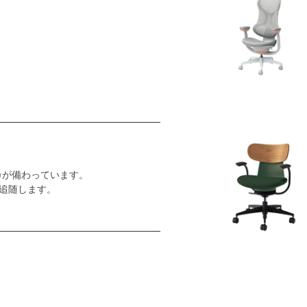
カが備わっています。
追随します。