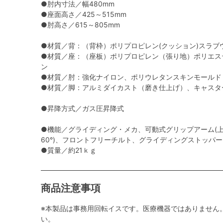
●肘内寸法／幅480mm
●座面高さ／425～515mm
●肘高さ／615～805mm
●材質／背：（背枠）ポリプロピレン(クッション)スラブ
●材質／座：（座板）ポリプロピレン（張り地）ポリエス
ン
●材質／肘：強化ナイロン、ポリウレタンスキンモールド
●材質／脚：アルミダイカスト（磨き仕上げ）、キャスタ
●昇降方式／ガス圧昇降式
●機能／グライディング・メカ、可動式グリップアーム(上下
60°)、フロントフリーチルト、グライディングストッパ
●質量／約21ｋｇ
商品注意事項
※本製品は事務用回転イスです。医療機器ではありません
い。