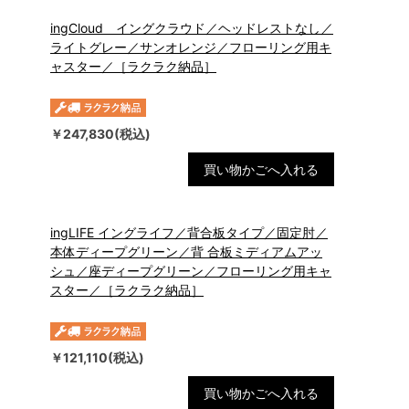
ingCloud イングクラウド／ヘッドレストなし／
ライトグレー／サンオレンジ／フローリング用キ
ャスター／［ラクラク納品］
￥247,830(税込)
買い物かごへ入れる
ingLIFE イングライフ／背合板タイプ／固定肘／
本体ディープグリーン／背 合板ミディアムアッ
シュ／座ディープグリーン／フローリング用キャ
スター／［ラクラク納品］
￥121,110(税込)
買い物かごへ入れる