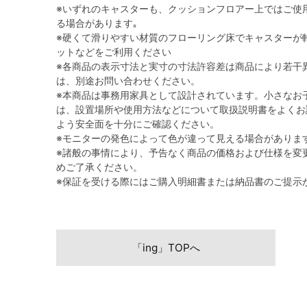
※いずれのキャスターも、クッションフロアー上ではご使
る場合があります｡
※硬くて滑りやすい材質のフローリング床でキャスターが
ットなどをご利用ください
※各商品の表示寸法と実寸の寸法許容差は商品により若干
は、別途お問い合わせください。
※本商品は事務用家具として設計されています。小さなお
は、設置場所や使用方法などについて取扱説明書をよくお
よう安全面を十分にご確認ください。
※モニターの発色によって色が違って見える場合がありま
※諸般の事情により、予告なく商品の価格および仕様を変
めご了承ください。
※保証を受ける際にはご購入明細書または納品書のご提示
「ing」TOPへ