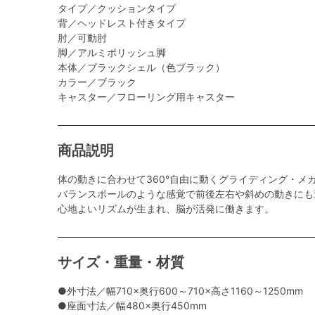
タイプ／クッションタイプ
背／ヘッドレスト付きタイプ
肘／可動肘
脚／アルミポリッシュ脚
本体／ブラックシェル（色ブラック）
カラー／ブラック
キャスター／フローリング用キャスター
商品説明
体の動きに合わせて360°自由に動くグライディング・メ
バランスボールのような感覚で前後左右や斜めの動きにも
心地よいリズムが生まれ、脳が活発に働きます。
サイズ・重量・材質
●外寸法／幅710×奥行600～710×高さ1160～1250mm
●座面寸法／幅480×奥行450mm