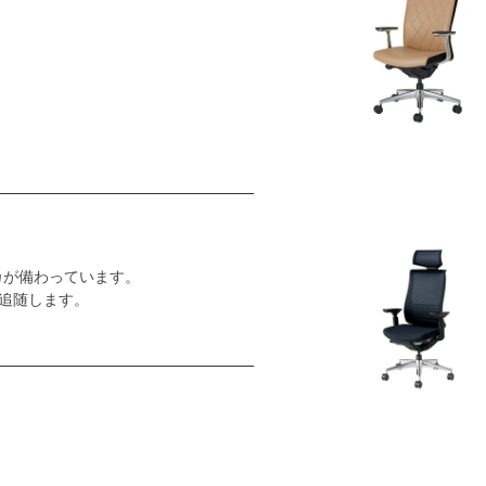
カが備わっています。
追随します。