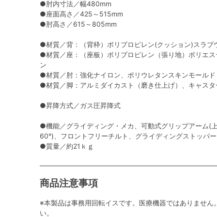
●肘内寸法／幅480mm
●座面高さ／425～515mm
●肘高さ／615～805mm
●材質／背：（背枠）ポリプロピレン(クッション)スラブ
●材質／座：（座板）ポリプロピレン（張り地）ポリエス
ン
●材質／肘：強化ナイロン、ポリウレタンスキンモールド
●材質／脚：アルミダイカスト（磨き仕上げ）、キャスタ
●昇降方式／ガス圧昇降式
●機能／グライディング・メカ、可動式グリップアーム(上下
60°)、フロントフリーチルト、グライディングストッパ
●質量／約21ｋｇ
商品注意事項
※本製品は事務用回転イスです。医療機器ではありません
い。