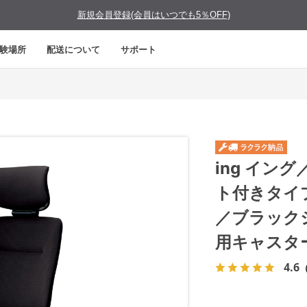
新規会員登録(会員はいつでも5％OFF)
験場所
配送について
サポート
ing イン
ト付きタイ
／ブラック
用キャスタ
4.6
（