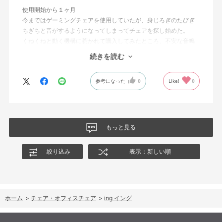
使用開始から１ヶ月
今まではゲーミングチェアを使用していたが、身じろぎのたびぎ
ちぎちと音がするようになってしまってチェアを探し始めた。
くねくねと動く機構に惹かれて購入してみたところ、不安な音鳴
りは無くなった！但し座る時と立つ時はカッチョンと音がする。
続きを読む
これは座っていない時に椅子が倒れないように立ち上がると水平
に保つ機構があるようだ。
参考になった
0
Like!
0
絵を描くのと、ゲームをするためのデスクで使用しているためお
尻についてくるフレキシブルな座面が嬉しい。
肘置きは可動肘を選択したが、コントローラーをもって肘をつく
と硬さを感じる。高さや可動域は非常に良い。
もっと見る
絞り込み
表示：新しい順
ホーム
>
チェア・オフィスチェア
>
ing イング