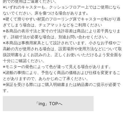
的での使用はご遠慮ください。
※いずれのキャスターも、クッションフロアー上ではご使用になら
ないでください。床を傷つける場合があります｡
※硬くて滑りやすい材質のフローリング床でキャスターが転がり過
ぎてしまう場合は、チェアマットなどをご利用ください
※各商品の表示寸法と実寸の寸法許容差は商品により若干異なりま
す。詳細寸法が必要な場合は、別途お問い合わせください。
※本商品は事務用家具として設計されています。小さなお子様やご
高齢の方が使用される場合は、設置場所や使用方法などについて取
扱説明書をよくお読みの上、正しくお使いいただけるよう安全面を
十分にご確認ください。
※モニターの発色によって色が違って見える場合があります。
※諸般の事情により、予告なく商品の価格および仕様を変更するこ
とがありますので、あらかじめご了承ください。
※保証を受ける際にはご購入明細書または納品書のご提示が必要で
す。
「ing」TOPへ