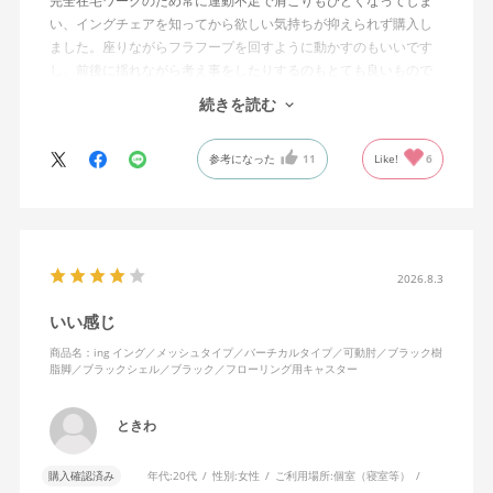
完全在宅ワークのため常に運動不足で肩こりもひどくなってしま
い、イングチェアを知ってから欲しい気持ちが抑えられず購入し
ました。座りながらフラフープを回すように動かすのもいいです
し、前後に揺れながら考え事をしたりするのもとても良いもので
す。カチャカチャ音が鳴るわけではないのですが、オフィスで揺
続きを読む
れてばっかだと怒られそうですが、自宅なら何も気にせずに使え
ます。
参考になった
11
Like!
6
特に前後に揺らす時にヘッドレストありで購入して良かったと思
えます。揺れを止める機能もちゃんとあります。
2026.8.3
いい感じ
商品名：ing イング／メッシュタイプ／バーチカルタイプ／可動肘／ブラック樹
脂脚／ブラックシェル／ブラック／フローリング用キャスター
ときわ
購入確認済み
年代:
20代
性別:
女性
ご利用場所:
個室（寝室等）