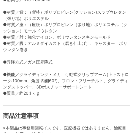
●材質／背：（背枠）ポリプロピレン(クッション)スラブウレタン
（張り地）ポリエステル
●材質／座：（座板）ポリプロピレン（張り地）ポリエステル（ク
ッション）モールドウレタン
●材質／肘：強化ナイロン、ポリウレタンスキンモールド
●材質／脚：アルミダイカスト（磨き仕上げ）、キャスター：ポリ
ウレタン巻き
●昇降方式／ガス圧昇降式
●機能／グライディング・メカ、可動式グリップアーム(上下ストロ
ーク:100mm、角度:内側60°)、フロントフリーチルト、グライディ
ングストッパー、3Dポスチャーサポートシート
●質量／約20.1ｋｇ
商品注意事項
※本製品は事務用回転イスです。医療機器ではありません。治療目