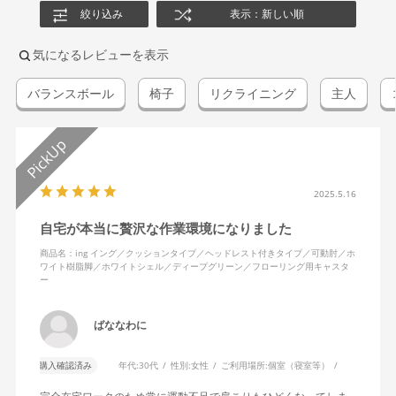
絞り込み
表示：新しい順
気になるレビューを表示
バランスボール
椅子
リクライニング
主人
2025.5.16
自宅が本当に贅沢な作業環境になりました
商品名：ing イング／クッションタイプ／ヘッドレスト付きタイプ／可動肘／ホ
ワイト樹脂脚／ホワイトシェル／ディープグリーン／フローリング用キャスタ
ー
ばななわに
購入確認済み
年代:
30代
性別:
女性
ご利用場所:
個室（寝室等）