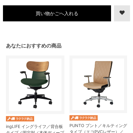
あなたにおすすめの商品
PUNTO プント／キルティング
ingLIFE イングライフ／背合板
タイプ（エコPVCレザー）／
タイプ／固定肘／本体ディープ