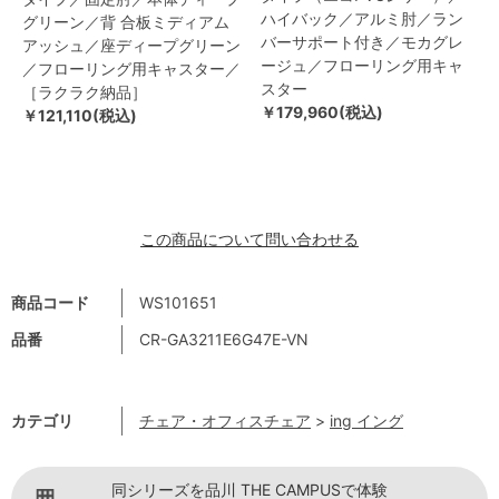
ハイバック／アルミ肘／ラン
グリーン／背 合板ミディアム
バーサポート付き／モカグレ
アッシュ／座ディープグリーン
ージュ／フローリング用キャ
／フローリング用キャスター／
スター
［ラクラク納品］
￥179,960(税込)
￥121,110(税込)
この商品について問い合わせる
商品コード
WS101651
品番
CR-GA3211E6G47E-VN
カテゴリ
チェア・オフィスチェア
>
ing イング
同シリーズを品川 THE CAMPUSで体験