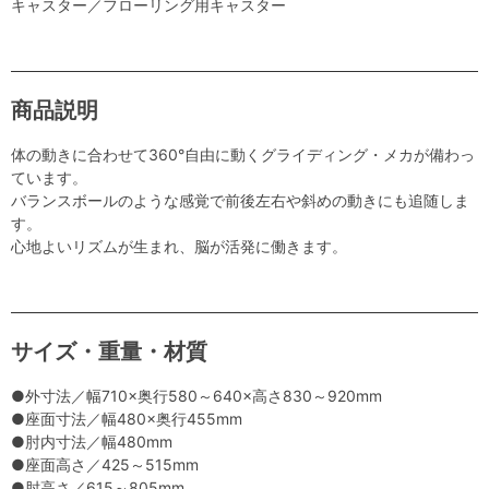
キャスター／フローリング用キャスター
商品説明
体の動きに合わせて360°自由に動くグライディング・メカが備わっ
ています。
バランスボールのような感覚で前後左右や斜めの動きにも追随しま
す。
心地よいリズムが生まれ、脳が活発に働きます。
サイズ・重量・材質
●外寸法／幅710×奥行580～640×高さ830～920mm
●座面寸法／幅480×奥行455mm
●肘内寸法／幅480mm
●座面高さ／425～515mm
●肘高さ／615～805mm