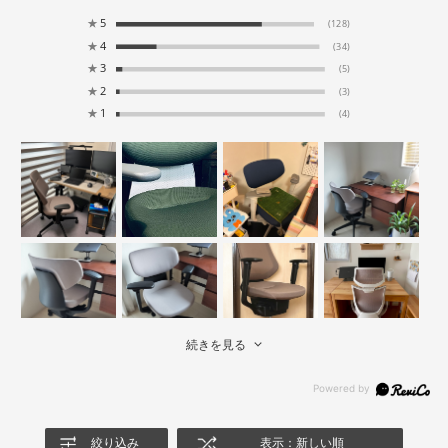
★
5
(128)
★
4
(34)
★
3
(5)
★
2
(3)
★
1
(4)
続きを見る
絞り込み
表示：新しい順