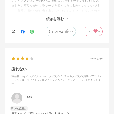
い、イングチェアを知ってから欲しい気持ちが抑えられず購入し
ました。座りながらフラフープを回すように動かすのもいいです
し、前後に揺れながら考え事をしたりするのもとても良いもので
す。カチャカチャ音が鳴るわけではないのですが、オフィスで揺
続きを読む
れてばっかだと怒られそうですが、自宅なら何も気にせずに使え
ます。
参考になった
11
Like!
6
特に前後に揺らす時にヘッドレストありで購入して良かったと思
えます。揺れを止める機能もちゃんとあります。
2026.6.27
疲れない
商品名：ing イング／クッションタイプ／バーチカルタイプ／可動肘／アルミポ
リッシュ脚／ホワイトシェル／ミディアムグレージュ／カーペット用キャスタ
ー
ask
購入確認済み
座りやすくて疲れないのが気に入りました