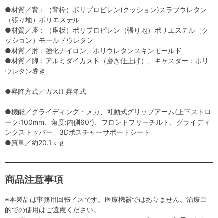
●材質／背：（背枠）ポリプロピレン(クッション)スラブウレタン
（張り地）ポリエステル
●材質／座：（座板）ポリプロピレン（張り地）ポリエステル（ク
ッション）モールドウレタン
●材質／肘：強化ナイロン、ポリウレタンスキンモールド
●材質／脚：アルミダイカスト（磨き仕上げ）、キャスター：ポリ
ウレタン巻き
●昇降方式／ガス圧昇降式
●機能／グライディング・メカ、可動式グリップアーム(上下ストロ
ーク:100mm、角度:内側60°)、フロントフリーチルト、グライディ
ングストッパー、3Dポスチャーサポートシート
●質量／約20.1ｋｇ
商品注意事項
※本製品は事務用回転イスです。医療機器ではありません。治療目
的での使用はご遠慮ください。