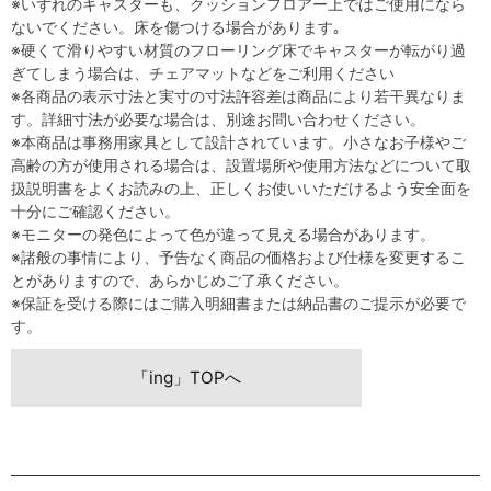
※いずれのキャスターも、クッションフロアー上ではご使用になら
ないでください。床を傷つける場合があります｡
※硬くて滑りやすい材質のフローリング床でキャスターが転がり過
ぎてしまう場合は、チェアマットなどをご利用ください
※各商品の表示寸法と実寸の寸法許容差は商品により若干異なりま
す。詳細寸法が必要な場合は、別途お問い合わせください。
※本商品は事務用家具として設計されています。小さなお子様やご
高齢の方が使用される場合は、設置場所や使用方法などについて取
扱説明書をよくお読みの上、正しくお使いいただけるよう安全面を
十分にご確認ください。
※モニターの発色によって色が違って見える場合があります。
※諸般の事情により、予告なく商品の価格および仕様を変更するこ
とがありますので、あらかじめご了承ください。
※保証を受ける際にはご購入明細書または納品書のご提示が必要で
す。
「ing」TOPへ