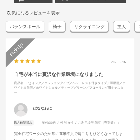
気になるレビューを表示
バランスボール
椅子
リクライニング
主人
2025.5.16
自宅が本当に贅沢な作業環境になりました
商品名：ing イング／クッションタイプ／ヘッドレスト付きタイプ／可動肘／ホ
ワイト樹脂脚／ホワイトシェル／ディープグリーン／フローリング用キャスタ
ー
ばななわに
購入確認済み
年代:
30代
性別:
女性
ご利用場所:
個室（寝室等）
完全在宅ワークのため常に運動不足で肩こりもひどくなってしま