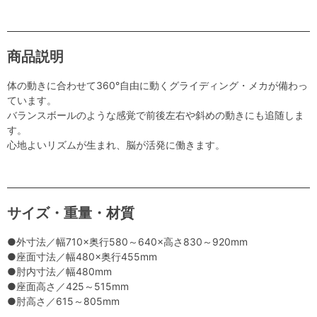
商品説明
体の動きに合わせて360°自由に動くグライディング・メカが備わっ
ています。
バランスボールのような感覚で前後左右や斜めの動きにも追随しま
す。
心地よいリズムが生まれ、脳が活発に働きます。
サイズ・重量・材質
●外寸法／幅710×奥行580～640×高さ830～920mm
●座面寸法／幅480×奥行455mm
●肘内寸法／幅480mm
●座面高さ／425～515mm
●肘高さ／615～805mm