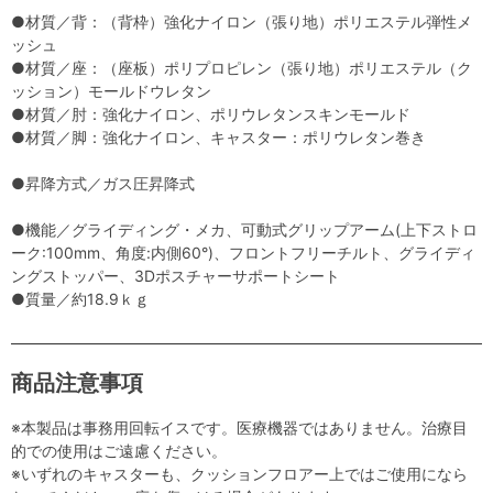
●材質／背：（背枠）強化ナイロン（張り地）ポリエステル弾性メ
ッシュ
●材質／座：（座板）ポリプロピレン（張り地）ポリエステル（ク
ッション）モールドウレタン
●材質／肘：強化ナイロン、ポリウレタンスキンモールド
●材質／脚：強化ナイロン、キャスター：ポリウレタン巻き
●昇降方式／ガス圧昇降式
●機能／グライディング・メカ、可動式グリップアーム(上下ストロ
ーク:100mm、角度:内側60°)、フロントフリーチルト、グライディ
ングストッパー、3Dポスチャーサポートシート
●質量／約18.9ｋｇ
商品注意事項
※本製品は事務用回転イスです。医療機器ではありません。治療目
的での使用はご遠慮ください。
※いずれのキャスターも、クッションフロアー上ではご使用になら