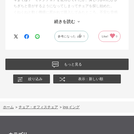
ちぎちと音がするようになってしまってチェアを探し始めた。
くねくねと動く機構に惹かれて購入してみたところ、不安な音鳴
りは無くなった！但し座る時と立つ時はカッチョンと音がする。
続きを読む
これは座っていない時に椅子が倒れないように立ち上がると水平
に保つ機構があるようだ。
参考になった
1
Like!
0
絵を描くのと、ゲームをするためのデスクで使用しているためお
尻についてくるフレキシブルな座面が嬉しい。
肘置きは可動肘を選択したが、コントローラーをもって肘をつく
と硬さを感じる。高さや可動域は非常に良い。
もっと見る
絞り込み
表示：新しい順
ホーム
>
チェア・オフィスチェア
>
ing イング