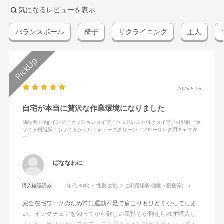
気になるレビューを表示
バランスボール
椅子
リクライニング
主人
2025.5.16
自宅が本当に贅沢な作業環境になりました
商品名：ing イング／クッションタイプ／ヘッドレスト付きタイプ／可動肘／ホ
ワイト樹脂脚／ホワイトシェル／ディープグリーン／フローリング用キャスタ
ー
ばななわに
購入確認済み
年代:
30代
性別:
女性
ご利用場所:
個室（寝室等）
完全在宅ワークのため常に運動不足で肩こりもひどくなってしま
い、イングチェアを知ってから欲しい気持ちが抑えられず購入し