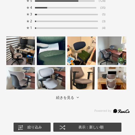
★
5
(128)
★
4
(35)
★
3
(5)
★
2
(3)
★
1
(4)
続きを見る
絞り込み
表示：新しい順