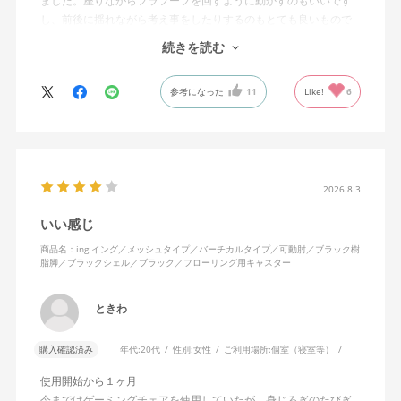
ました。座りながらフラフープを回すように動かすのもいいです
し、前後に揺れながら考え事をしたりするのもとても良いもので
す。カチャカチャ音が鳴るわけではないのですが、オフィスで揺
続きを読む
れてばっかだと怒られそうですが、自宅なら何も気にせずに使え
ます。
参考になった
11
Like!
6
特に前後に揺らす時にヘッドレストありで購入して良かったと思
えます。揺れを止める機能もちゃんとあります。
2026.8.3
いい感じ
商品名：ing イング／メッシュタイプ／バーチカルタイプ／可動肘／ブラック樹
脂脚／ブラックシェル／ブラック／フローリング用キャスター
ときわ
購入確認済み
年代:
20代
性別:
女性
ご利用場所:
個室（寝室等）
使用開始から１ヶ月
今まではゲーミングチェアを使用していたが、身じろぎのたびぎ