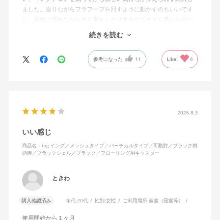
ました。座りながらフラフープを回すように動かすのもいいです
し、前後に揺れながら考え事をしたりするのもとても良いもので
す。カチャカチャ音が鳴るわけではないのですが、オフィスで揺
続きを読む
れてばっかだと怒られそうですが、自宅なら何も気にせずに使え
ます。
参考になった
11
Like!
6
特に前後に揺らす時にヘッドレストありで購入して良かったと思
えます。揺れを止める機能もちゃんとあります。
2026.8.3
いい感じ
商品名：ing イング／メッシュタイプ／バーチカルタイプ／可動肘／ブラック樹
脂脚／ブラックシェル／ブラック／フローリング用キャスター
ときわ
購入確認済み
年代:
20代
性別:
女性
ご利用場所:
個室（寝室等）
使用開始から１ヶ月