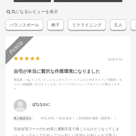
気になるレビューを表示
バランスボール
椅子
リクライニング
主人
2025.5.16
自宅が本当に贅沢な作業環境になりました
商品名：ing イング／クッションタイプ／ヘッドレスト付きタイプ／可動肘／ホ
ワイト樹脂脚／ホワイトシェル／ディープグリーン／フローリング用キャスタ
ー
ばななわに
購入確認済み
年代:
30代
性別:
女性
ご利用場所:
個室（寝室等）
完全在宅ワークのため常に運動不足で肩こりもひどくなってしま
い、イングチェアを知ってから欲しい気持ちが抑えられず購入し