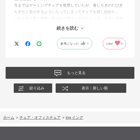
今まではゲーミングチェアを使用していたが、身じろぎのたびぎ
ちぎちと音がするようになってしまってチェアを探し始めた。
くねくねと動く機構に惹かれて購入してみたところ、不安な音鳴
りは無くなった！但し座る時と立つ時はカッチョンと音がする。
続きを読む
これは座っていない時に椅子が倒れないように立ち上がると水平
に保つ機構があるようだ。
参考になった
1
Like!
0
絵を描くのと、ゲームをするためのデスクで使用しているためお
尻についてくるフレキシブルな座面が嬉しい。
肘置きは可動肘を選択したが、コントローラーをもって肘をつく
と硬さを感じる。高さや可動域は非常に良い。
もっと見る
絞り込み
表示：新しい順
ホーム
>
チェア・オフィスチェア
>
ing イング