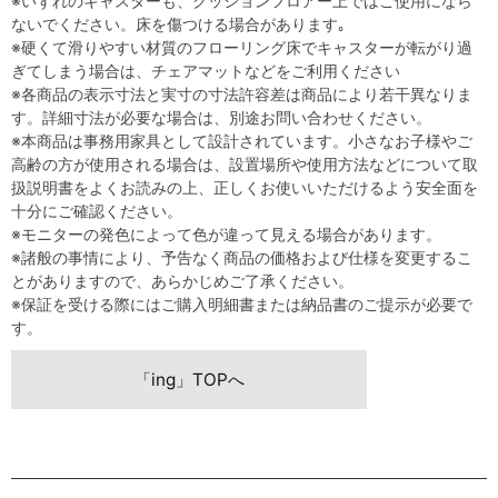
※いずれのキャスターも、クッションフロアー上ではご使用になら
ないでください。床を傷つける場合があります｡
※硬くて滑りやすい材質のフローリング床でキャスターが転がり過
ぎてしまう場合は、チェアマットなどをご利用ください
※各商品の表示寸法と実寸の寸法許容差は商品により若干異なりま
す。詳細寸法が必要な場合は、別途お問い合わせください。
※本商品は事務用家具として設計されています。小さなお子様やご
高齢の方が使用される場合は、設置場所や使用方法などについて取
扱説明書をよくお読みの上、正しくお使いいただけるよう安全面を
十分にご確認ください。
※モニターの発色によって色が違って見える場合があります。
※諸般の事情により、予告なく商品の価格および仕様を変更するこ
とがありますので、あらかじめご了承ください。
※保証を受ける際にはご購入明細書または納品書のご提示が必要で
す。
「ing」TOPへ