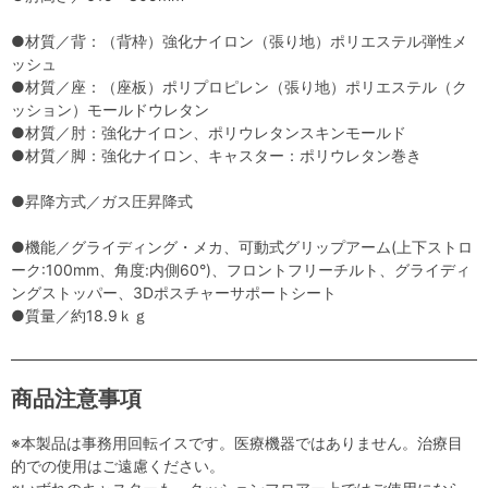
●材質／背：（背枠）強化ナイロン（張り地）ポリエステル弾性メ
ッシュ
●材質／座：（座板）ポリプロピレン（張り地）ポリエステル（ク
ッション）モールドウレタン
●材質／肘：強化ナイロン、ポリウレタンスキンモールド
●材質／脚：強化ナイロン、キャスター：ポリウレタン巻き
●昇降方式／ガス圧昇降式
●機能／グライディング・メカ、可動式グリップアーム(上下ストロ
ーク:100mm、角度:内側60°)、フロントフリーチルト、グライディ
ングストッパー、3Dポスチャーサポートシート
●質量／約18.9ｋｇ
商品注意事項
※本製品は事務用回転イスです。医療機器ではありません。治療目
的での使用はご遠慮ください。