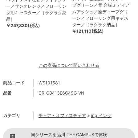
プグリーン／背 合板ミディア
ー／サンオレンジ／フローリン
ムアッシュ／座ディープグリ
グ用キャスター／［ラクラク納
ーン／フローリング用キャス
品］
ター／［ラクラク納品］
￥247,830(税込)
￥121,110(税込)
この商品について問い合わせる
商品コード
WS101581
品番
CR-G3413E6G49G-VN
カテゴリ
チェア・オフィスチェア
>
ing イング
同シリーズを品川 THE CAMPUSで体験