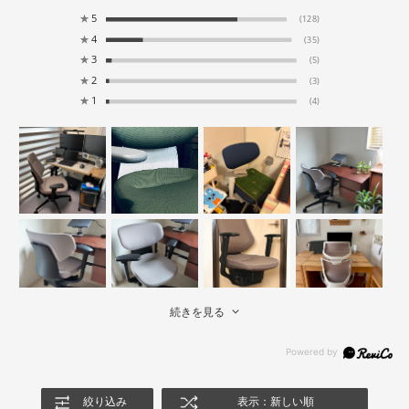
★
5
(128)
★
4
(35)
★
3
(5)
★
2
(3)
★
1
(4)
続きを見る
絞り込み
表示：新しい順