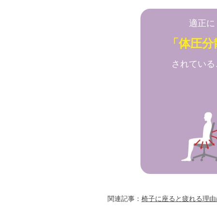
適正に
「体圧分
されている
関連記事：
椅子に座ると疲れる理由