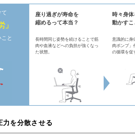
けて
座り過ぎが寿命を
時々身体
縮めるって本当？
動かすこ
労」
いこと
長時間同じ姿勢を続けることで筋
意識的に身
肉や血液などへの負担が強くなっ
肉ポンプ」
た状態。
の循環を促
圧力を分散させる