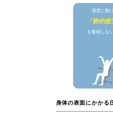
適度に動
「静的疲
を蓄積しな
身体の表面にかかる