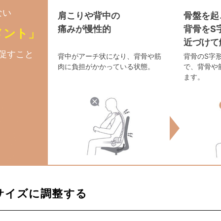
ない
肩こりや背中の
骨盤を起
痛みが慢性的
背骨をS
メント」
近づけて
促すこと
背中がアーチ状になり、背骨や筋
背骨のS字
肉に負担がかかっている状態。
で、背骨や
ます。
サイズに調整する