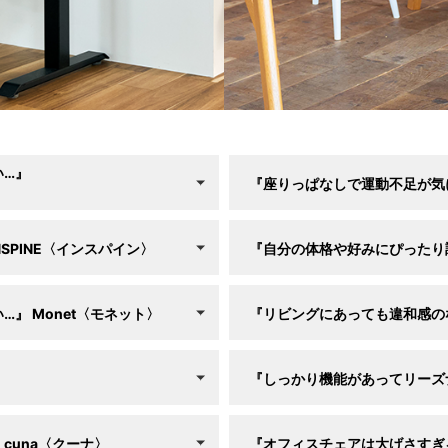
い…』
『座りっぱなしで運動不足が気に
NSPINE〈インスパイン〉
『自分の体格や好みにぴったり
い…』
Monet〈モネット〉
『リビングにあっても違和感の
〉
『しっかり機能があってリーズ
』
cuna〈クーナ〉
『オフィスチェアは大げさすぎ