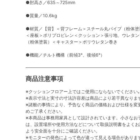
●肘高さ／635～725mm
●質量／10.6kg
●材質／【背】＜背フレーム＞スチール丸パイプ（粉体塗
＜座板＞ポリプロピレン＜クッション＞張り地、ウレタン
（粉体塗装）＜キャスター＞ポリウレタン巻き
●機能／チルト機構（前傾3°、後傾6°）
商品注意事項
※クッションフロアー上ではご使用にならないでください｡
※表示寸法と実寸の寸法許容差は商品により若干異なりま
※諸般の事情により、予告なく商品の価格および仕様を変
めご了承ください。
※本商品は事務用家具として設計されています。小さなお
は、設置場所や使用方法などについて取扱説明書をよくお
よう安全面を十分にご確認ください。
※モニターの発色によって色が違って見える場合がありま