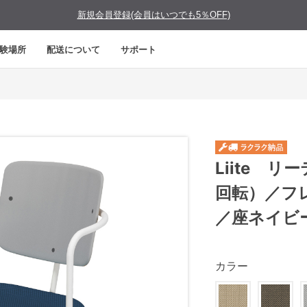
新規会員登録(会員はいつでも5％OFF)
験場所
配送について
サポート
Liite 
回転）／フ
／座ネイビ
カラー