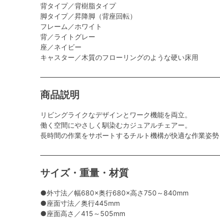
背タイプ／背樹脂タイプ
脚タイプ／昇降脚（背座回転）
フレーム／ホワイト
背／ライトグレー
座／ネイビー
キャスター／木質のフローリングのような硬い床用
商品説明
リビングライクなデザインとワーク機能を両立。
働く空間にやさしく馴染むカジュアルチェアー。
長時間の作業をサポートするチルト機構が快適な作業姿勢
サイズ・重量・材質
●外寸法／幅680×奥行680×高さ750～840mm
●座面寸法／奥行445mm
●座面高さ／415～505mm