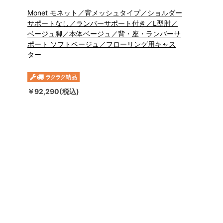
Monet モネット／背メッシュタイプ／ショルダー
サポートなし／ランバーサポート付き／L型肘／
ベージュ脚／本体ベージュ／背・座・ランバーサ
ポート ソフトベージュ／フローリング用キャス
ター
￥92,290(税込)