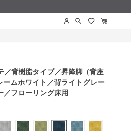
リーテ／背樹脂タイプ／昇降脚（背座
レームホワイト／背ライトグレー
ー／フローリング床用