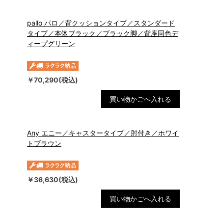
pallo パロ／背クッションタイプ／スタンダード
タイプ／本体ブラック／ブラック脚／背座同色デ
ィープグリーン
￥70,290(税込)
買い物かごへ入れる
Any エニー／キャスタータイプ／肘付き／ホワイ
トブラウン
￥36,630(税込)
買い物かごへ入れる