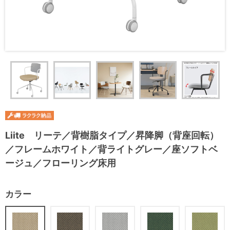
Liite リーテ／背樹脂タイプ／昇降脚（背座回転）
／フレームホワイト／背ライトグレー／座ソフトベ
ージュ／フローリング床用
カラー