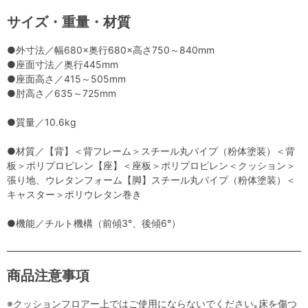
サイズ・重量・材質
●外寸法／幅680×奥行680×高さ750～840mm
●座面寸法／奥行445mm
●座面高さ／415～505mm
●肘高さ／635～725mm
●質量／10.6kg
●材質／【背】＜背フレーム＞スチール丸パイプ（粉体塗装）＜背
板＞ポリプロピレン【座】＜座板＞ポリプロピレン＜クッション＞
張り地、ウレタンフォーム【脚】スチール丸パイプ（粉体塗装）＜
キャスター＞ポリウレタン巻き
●機能／チルト機構（前傾3°、後傾6°）
商品注意事項
※クッションフロアー上ではご使用にならないでください｡床を傷つ