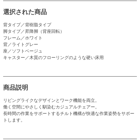
選択された商品
背タイプ／背樹脂タイプ
脚タイプ／昇降脚（背座回転）
フレーム／ホワイト
背／ライトグレー
座／ソフトベージュ
キャスター／木質のフローリングのような硬い床用
商品説明
リビングライクなデザインとワーク機能を両立。
働く空間にやさしく馴染むカジュアルチェアー。
長時間の作業をサポートするチルト機構が快適な作業姿勢をサポー
トします。