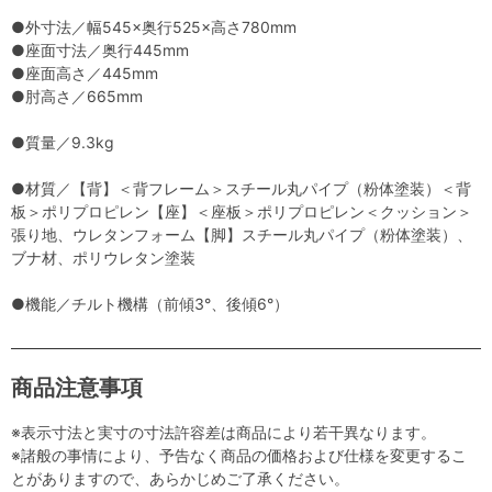
●外寸法／幅545×奥行525×高さ780mm
●座面寸法／奥行445mm
●座面高さ／445mm
●肘高さ／665mm
●質量／9.3kg
●材質／【背】＜背フレーム＞スチール丸パイプ（粉体塗装）＜背
板＞ポリプロピレン【座】＜座板＞ポリプロピレン＜クッション＞
張り地、ウレタンフォーム【脚】スチール丸パイプ（粉体塗装）、
ブナ材、ポリウレタン塗装
●機能／チルト機構（前傾3°、後傾6°）
商品注意事項
※表示寸法と実寸の寸法許容差は商品により若干異なります。
※諸般の事情により、予告なく商品の価格および仕様を変更するこ
とがありますので、あらかじめご了承ください。