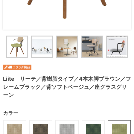
Liite リーテ／背樹脂タイプ／4本木脚ブラウン／フ
レームブラック／背ソフトベージュ／座グラスグリ
ーン
カラー