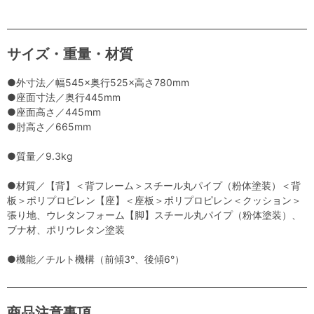
サイズ・重量・材質
●外寸法／幅545×奥行525×高さ780mm
●座面寸法／奥行445mm
●座面高さ／445mm
●肘高さ／665mm
●質量／9.3kg
●材質／【背】＜背フレーム＞スチール丸パイプ（粉体塗装）＜背
板＞ポリプロピレン【座】＜座板＞ポリプロピレン＜クッション＞
張り地、ウレタンフォーム【脚】スチール丸パイプ（粉体塗装）、
ブナ材、ポリウレタン塗装
●機能／チルト機構（前傾3°、後傾6°）
商品注意事項