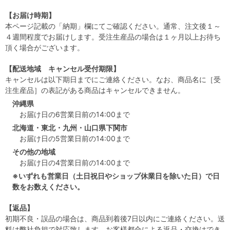
【お届け時期】
本ページ記載の「納期」欄にてご確認ください。通常、注文後１～
４週間程度でお届けします。受注生産品の場合は１ヶ月以上お待ち
頂く場合がございます。
【配送地域 キャンセル受付期限】
キャンセルは以下期日までにご連絡ください。なお、商品名に［受
注生産品］の表記がある商品はキャンセルできません。
沖縄県
お届け日の6営業日前の14:00まで
北海道・東北・九州・山口県下関市
お届け日の5営業日前の14:00まで
その他の地域
お届け日の4営業日前の14:00まで
※いずれも営業日（土日祝日やショップ休業日を除いた日）で日
数をお数えください。
【返品】
初期不良・誤品の場合は、商品到着後7日以内にご連絡ください。送
料は弊社負担で対応致します。お客様都合による返品・交換はでき