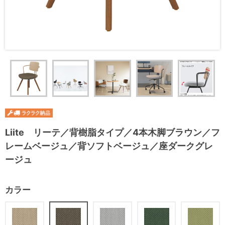
Liite リーテ／背樹脂タイプ／4本木脚ブラウン／フ
レームベージュ／背ソフトベージュ／座ダークグレ
ージュ
カラー