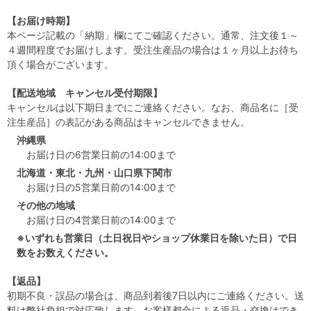
【お届け時期】
本ページ記載の「納期」欄にてご確認ください。通常、注文後１～
４週間程度でお届けします。受注生産品の場合は１ヶ月以上お待ち
頂く場合がございます。
【配送地域 キャンセル受付期限】
キャンセルは以下期日までにご連絡ください。なお、商品名に［受
注生産品］の表記がある商品はキャンセルできません。
沖縄県
お届け日の6営業日前の14:00まで
北海道・東北・九州・山口県下関市
お届け日の5営業日前の14:00まで
その他の地域
お届け日の4営業日前の14:00まで
※いずれも営業日（土日祝日やショップ休業日を除いた日）で日
数をお数えください。
【返品】
初期不良・誤品の場合は、商品到着後7日以内にご連絡ください。送
料は弊社負担で対応致します。お客様都合による返品・交換はでき