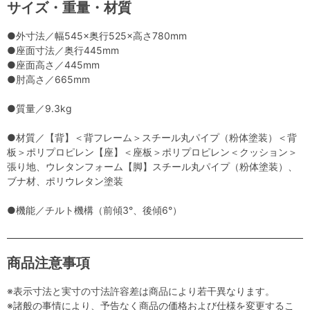
サイズ・重量・材質
●外寸法／幅545×奥行525×高さ780mm
●座面寸法／奥行445mm
●座面高さ／445mm
●肘高さ／665mm
●質量／9.3kg
●材質／【背】＜背フレーム＞スチール丸パイプ（粉体塗装）＜背
板＞ポリプロピレン【座】＜座板＞ポリプロピレン＜クッション＞
張り地、ウレタンフォーム【脚】スチール丸パイプ（粉体塗装）、
ブナ材、ポリウレタン塗装
●機能／チルト機構（前傾3°、後傾6°）
商品注意事項
※表示寸法と実寸の寸法許容差は商品により若干異なります。
※諸般の事情により、予告なく商品の価格および仕様を変更するこ