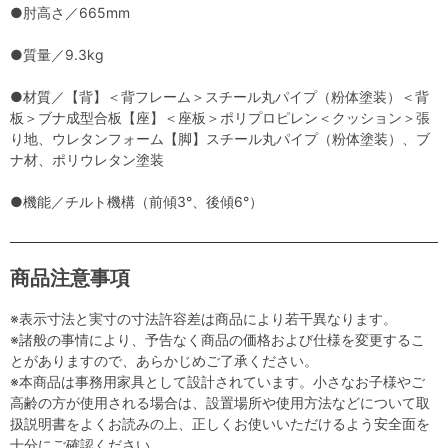
●肘高さ／665mm
●質量／9.3kg
●材質／【背】＜背フレーム＞スチール丸パイプ（粉体塗装）＜背
板＞ブナ成型合板【座】＜座板＞ポリプロピレン＜クッション＞張
り地、ウレタンフォーム【脚】スチール丸パイプ（粉体塗装）、ブ
ナ材、ポリウレタン塗装
●機能／チルト機構（前傾3°、後傾6°）
商品注意事項
※表示寸法と実寸の寸法許容差は商品により若干異なります。
※諸般の事情により、予告なく商品の価格および仕様を変更するこ
とがありますので、あらかじめご了承ください。
※本商品は事務用家具として設計されています。小さなお子様やご
高齢の方が使用される場合は、設置場所や使用方法などについて取
扱説明書をよくお読みの上、正しくお使いいただけるよう安全面を
十分にご確認ください。