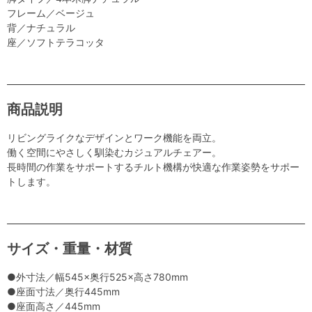
フレーム／ベージュ
背／ナチュラル
座／ソフトテラコッタ
商品説明
リビングライクなデザインとワーク機能を両立。
働く空間にやさしく馴染むカジュアルチェアー。
長時間の作業をサポートするチルト機構が快適な作業姿勢をサポー
トします。
サイズ・重量・材質
●外寸法／幅545×奥行525×高さ780mm
●座面寸法／奥行445mm
●座面高さ／445mm