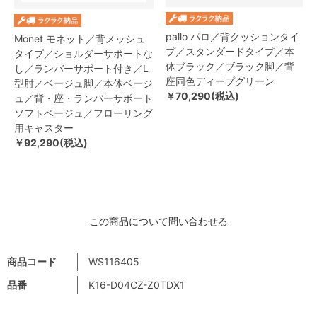
pallo パロ／背クッションタイ
Monet モネット／背メッシュ
プ／スタンダードタイプ／本
タイプ／ショルダーサポートな
体ブラック／ブラック脚／背
し／ランバーサポート付き／L
座同色ディープグリーン
型肘／ベージュ脚／本体ベージ
￥70,290(税込)
ュ／背・座・ランバーサポート
ソフトベージュ／フローリング
用キャスター
￥92,290(税込)
この商品について問い合わせる
商品コード
WS116405
品番
K16-D04CZ-Z0TDX1