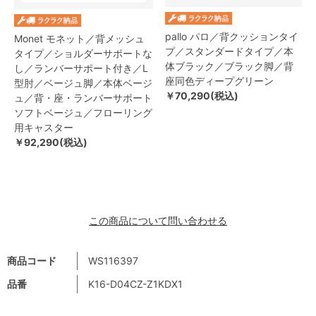
pallo パロ／背クッションタイ
Monet モネット／背メッシュ
プ／スタンダードタイプ／本
タイプ／ショルダーサポートな
体ブラック／ブラック脚／背
し／ランバーサポート付き／L
座同色ディープグリーン
型肘／ベージュ脚／本体ベージ
￥70,290(税込)
ュ／背・座・ランバーサポート
ソフトベージュ／フローリング
用キャスター
￥92,290(税込)
この商品について問い合わせる
商品コード
WS116397
品番
K16-D04CZ-Z1KDX1