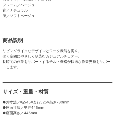
フレーム／ベージュ
背／ナチュラル
座／ソフトベージュ
商品説明
リビングライクなデザインとワーク機能を両立。
働く空間にやさしく馴染むカジュアルチェアー。
長時間の作業をサポートするチルト機構が快適な作業姿勢をサポー
トします。
サイズ・重量・材質
●外寸法／幅545×奥行525×高さ780mm
●座面寸法／奥行445mm
●座面高さ／445mm