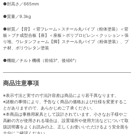
●肘高さ／665mm
●質量／9.3kg
●材質／【背】＜背フレーム＞スチール丸パイプ（粉体塗装）＜背
板＞ブナ成型合板【座】＜座板＞ポリプロピレン＜クッション＞張
り地、ウレタンフォーム【脚】スチール丸パイプ（粉体塗装）、ブ
ナ材、ポリウレタン塗装
●機能／チルト機構（前傾3°、後傾6°）
商品注意事項
※表示寸法と実寸の寸法許容差は商品により若干異なります。
※諸般の事情により、予告なく商品の価格および仕様を変更するこ
とがありますので、あらかじめご了承ください。
※本商品は事務用家具として設計されています。小さなお子様やご
高齢の方が使用される場合は、設置場所や使用方法などについて取
扱説明書をよくお読みの上、正しくお使いいただけるよう安全面を
十分にご確認ください。