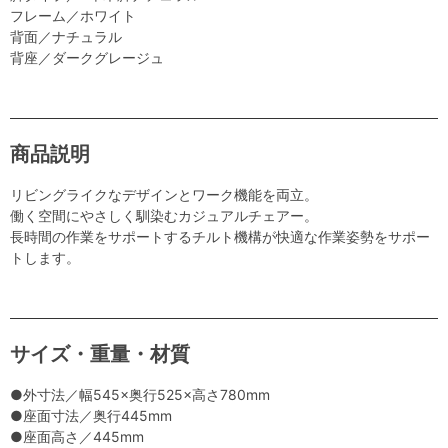
フレーム／ホワイト
背面／ナチュラル
背座／ダークグレージュ
商品説明
リビングライクなデザインとワーク機能を両立。
働く空間にやさしく馴染むカジュアルチェアー。
長時間の作業をサポートするチルト機構が快適な作業姿勢をサポー
トします。
サイズ・重量・材質
●外寸法／幅545×奥行525×高さ780mm
●座面寸法／奥行445mm
●座面高さ／445mm