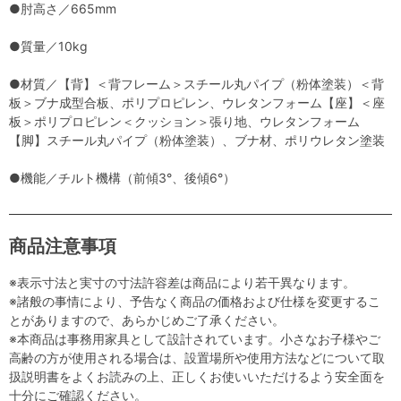
●肘高さ／665mm
●質量／10kg
●材質／【背】＜背フレーム＞スチール丸パイプ（粉体塗装）＜背
板＞ブナ成型合板、ポリプロピレン、ウレタンフォーム【座】＜座
板＞ポリプロピレン＜クッション＞張り地、ウレタンフォーム
【脚】スチール丸パイプ（粉体塗装）、ブナ材、ポリウレタン塗装
●機能／チルト機構（前傾3°、後傾6°）
商品注意事項
※表示寸法と実寸の寸法許容差は商品により若干異なります。
※諸般の事情により、予告なく商品の価格および仕様を変更するこ
とがありますので、あらかじめご了承ください。
※本商品は事務用家具として設計されています。小さなお子様やご
高齢の方が使用される場合は、設置場所や使用方法などについて取
扱説明書をよくお読みの上、正しくお使いいただけるよう安全面を
十分にご確認ください。