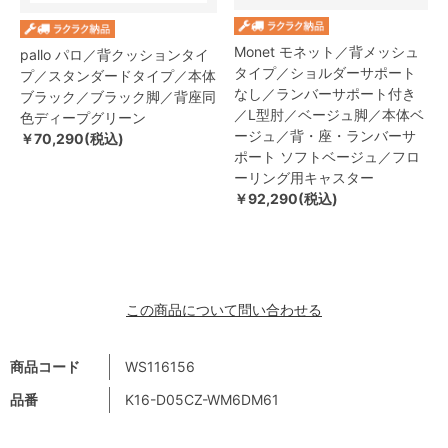
Monet モネット／背メッシュ
pallo パロ／背クッションタイ
タイプ／ショルダーサポート
プ／スタンダードタイプ／本体
なし／ランバーサポート付き
ブラック／ブラック脚／背座同
／L型肘／ベージュ脚／本体ベ
色ディープグリーン
ージュ／背・座・ランバーサ
￥70,290(税込)
ポート ソフトベージュ／フロ
ーリング用キャスター
￥92,290(税込)
この商品について問い合わせる
商品コード
WS116156
品番
K16-D05CZ-WM6DM61