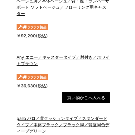
ベージュ脚／本体ベージュ／背・座・ランバーサ
ポート ソフトベージュ／フローリング用キャス
ター
￥92,290(税込)
Any エニー／キャスタータイプ／肘付き／ホワイ
トブラウン
￥36,630(税込)
買い物かごへ入れる
pallo パロ／背クッションタイプ／スタンダード
タイプ／本体ブラック／ブラック脚／背座同色デ
ィープグリーン