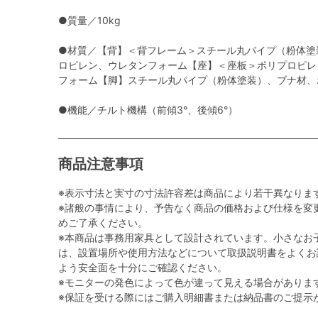
●質量／10kg
●材質／【背】＜背フレーム＞スチール丸パイプ（粉体塗
ロピレン、ウレタンフォーム【座】＜座板＞ポリプロピレ
フォーム【脚】スチール丸パイプ（粉体塗装）、ブナ材、
●機能／チルト機構（前傾3°、後傾6°）
商品注意事項
※表示寸法と実寸の寸法許容差は商品により若干異なりま
※諸般の事情により、予告なく商品の価格および仕様を変
めご了承ください。
※本商品は事務用家具として設計されています。小さなお
は、設置場所や使用方法などについて取扱説明書をよくお
よう安全面を十分にご確認ください。
※モニターの発色によって色が違って見える場合がありま
※保証を受ける際にはご購入明細書または納品書のご提示