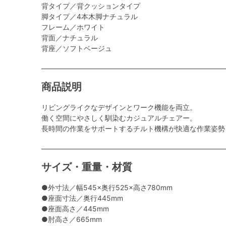
背タイプ／背クッションタイプ
脚タイプ／4本木脚ナチュラル
フレーム／ホワイト
背面／ナチュラル
背座／ソフトベージュ
商品説明
リビングライクなデザインとワーク機能を両立。
働く空間にやさしく馴染むカジュアルチェアー。
長時間の作業をサポートするチルト機構が快適な作業姿勢
サイズ・重量・材質
●外寸法／幅545×奥行525×高さ780mm
●座面寸法／奥行445mm
●座面高さ／445mm
●肘高さ／665mm