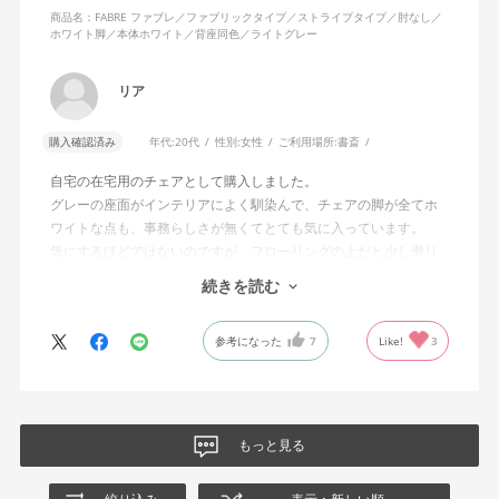
商品名：FABRE ファブレ／ファブリックタイプ／ストライプタイプ／肘なし／
ホワイト脚／本体ホワイト／背座同色／ライトグレー
リア
購入確認済み
年代:
20代
性別:
女性
ご利用場所:
書斎
自宅の在宅用のチェアとして購入しました。
グレーの座面がインテリアによく馴染んで、チェアの脚が全てホ
ワイトな点も、事務らしさが無くてとても気に入っています。
気にするほどではないのですが、フローリングの上だと少し滑り
が良くないです。カーペットを敷けばいいのですが、少し気にな
続きを読む
りました。
全体的にとても満足しています！ありがとうございました。
参考になった
7
Like!
3
もっと見る