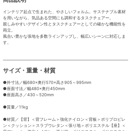
インテリア起点で生まれた、やさしいフォルム。サステナブル素材
を用いながら、気品ある空間にも調和するタスクチェアー。
親しみやすいデザイン性とタスクチェアーとしての確かな機能性を
両立。
風合い豊かな張地を多数ラインアップし、幅広いシーンに対応しま
す。
サイズ・重量・材質
●外寸法／幅680×奥行570×高さ905～995mm
●座面寸法／幅480×奥行450mm
●座面高さ／430～520mm
●質量／11kg
●材質／【背】＜背フレーム＞強化ナイロン＜背板＞ポリプロピレ
ン＜クッション＞スラブウレタン＜張り地＞ポリエステル【座】＜