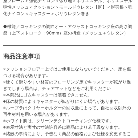
座フレーム＞強化ナイロン＜張り地＞ポリエステル、ポリエステル
弾性メッシュ＜クッション＞モールドウレタン【脚】＜脚羽根＞強
化ナイロン＜キャスター＞ポリウレタン巻き
●機能／ロッキングの調節オートアジャストロッキング座の高さ調
節（上下ストローク：90mm）座の構造（メッシュ＋ウレタン）
商品注意事項
※クッションフロアー上ではご使用にならないでください。床を傷
つける場合があります｡
※硬くて滑りやすい材質のフローリング床でキャスターが転がり過
ぎてしまう場合は、チェアマットなどをご利用ください
※本商品にゴムキャスターは装着できません。
※床の材質によりキャスターが転がりにくい場合があります。
※ループラはクリヤーホルダーの回収量によって、自社回収以外の
再生材料を用いる場合があります。
※ホワイト脚は、クリーンテクトコーティング仕様です。
※表示寸法と実寸の寸法許容差は商品により若干異なります。
※諸般の事情により、予告なく商品の価格および仕様を変更するこ