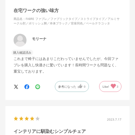
在宅ワークの強い味方
商品名：FABRE ファブレ／ファブリックタイプ／ストライプタイプ／アルミサ
ークル肘／ポリッシュ脚／本体ブラック／背座同色／ペールテラコッタ
モリーナ
購入確認済み
これまで椅子にはあまりこだわっていませんでしたが、今回ファ
ブレを購入し快適さに驚いています！長時間ワークも問題なく、
重宝しております。
参考になった
0
Like!
3
2023.7.17
インテリアに馴染むシンプルチェア