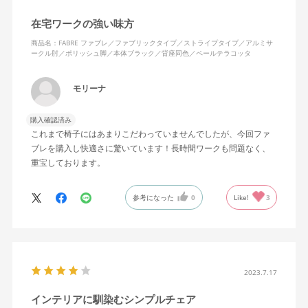
在宅ワークの強い味方
商品名：FABRE ファブレ／ファブリックタイプ／ストライプタイプ／アルミサ
ークル肘／ポリッシュ脚／本体ブラック／背座同色／ペールテラコッタ
モリーナ
購入確認済み
これまで椅子にはあまりこだわっていませんでしたが、今回ファ
ブレを購入し快適さに驚いています！長時間ワークも問題なく、
重宝しております。
参考になった
0
Like!
3
2023.7.17
インテリアに馴染むシンプルチェア