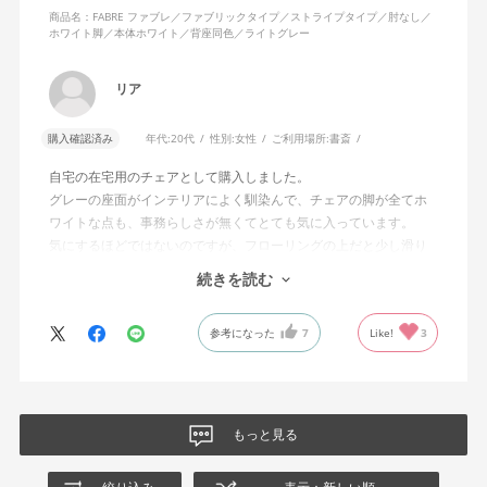
商品名：FABRE ファブレ／ファブリックタイプ／ストライプタイプ／肘なし／
ホワイト脚／本体ホワイト／背座同色／ライトグレー
リア
購入確認済み
年代:
20代
性別:
女性
ご利用場所:
書斎
自宅の在宅用のチェアとして購入しました。
グレーの座面がインテリアによく馴染んで、チェアの脚が全てホ
ワイトな点も、事務らしさが無くてとても気に入っています。
気にするほどではないのですが、フローリングの上だと少し滑り
が良くないです。カーペットを敷けばいいのですが、少し気にな
続きを読む
りました。
全体的にとても満足しています！ありがとうございました。
参考になった
7
Like!
3
もっと見る