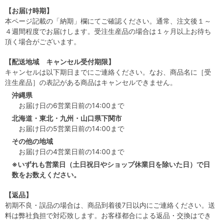
【お届け時期】
本ページ記載の「納期」欄にてご確認ください。通常、注文後１～
４週間程度でお届けします。受注生産品の場合は１ヶ月以上お待ち
頂く場合がございます。
【配送地域 キャンセル受付期限】
キャンセルは以下期日までにご連絡ください。なお、商品名に［受
注生産品］の表記がある商品はキャンセルできません。
沖縄県
お届け日の6営業日前の14:00まで
北海道・東北・九州・山口県下関市
お届け日の5営業日前の14:00まで
その他の地域
お届け日の4営業日前の14:00まで
※いずれも営業日（土日祝日やショップ休業日を除いた日）で日
数をお数えください。
【返品】
初期不良・誤品の場合は、商品到着後7日以内にご連絡ください。送
料は弊社負担で対応致します。お客様都合による返品・交換はでき