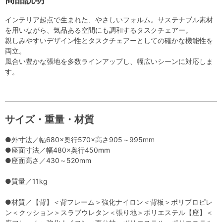
インテリア起点で生まれた、やさしいフォルム。サステナブル素材
を用いながら、気品ある空間にも調和するタスクチェアー。
親しみやすいデザイン性とタスクチェアーとしての確かな機能性を
両立。
風合い豊かな張地を多数ラインアップし、幅広いシーンに対応しま
す。
サイズ・重量・材質
●外寸法／幅680×奥行570×高さ905～995mm
●座面寸法／幅480×奥行450mm
●座面高さ／430～520mm
●質量／11kg
●材質／【背】＜背フレーム＞強化ナイロン＜背板＞ポリプロピレ
ン＜クッション＞スラブウレタン＜張り地＞ポリエステル【座】＜