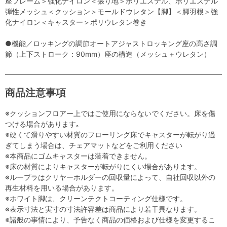
座フレーム＞強化ナイロン＜張り地＞ポリエステル、ポリエステル
弾性メッシュ＜クッション＞モールドウレタン【脚】＜脚羽根＞強
化ナイロン＜キャスター＞ポリウレタン巻き
●機能／ロッキングの調節オートアジャストロッキング座の高さ調
節（上下ストローク：90mm）座の構造（メッシュ＋ウレタン）
商品注意事項
※クッションフロアー上ではご使用にならないでください。床を傷
つける場合があります｡
※硬くて滑りやすい材質のフローリング床でキャスターが転がり過
ぎてしまう場合は、チェアマットなどをご利用ください
※本商品にゴムキャスターは装着できません。
※床の材質によりキャスターが転がりにくい場合があります。
※ループラはクリヤーホルダーの回収量によって、自社回収以外の
再生材料を用いる場合があります。
※ホワイト脚は、クリーンテクトコーティング仕様です。
※表示寸法と実寸の寸法許容差は商品により若干異なります。
※諸般の事情により、予告なく商品の価格および仕様を変更するこ