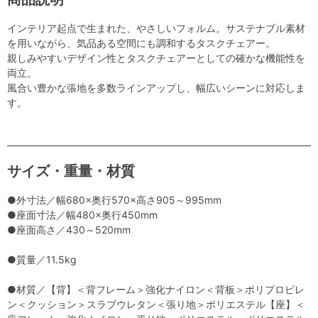
インテリア起点で生まれた、やさしいフォルム。サステナブル素材
を用いながら、気品ある空間にも調和するタスクチェアー。
親しみやすいデザイン性とタスクチェアーとしての確かな機能性を
両立。
風合い豊かな張地を多数ラインアップし、幅広いシーンに対応しま
す。
サイズ・重量・材質
●外寸法／幅680×奥行570×高さ905～995mm
●座面寸法／幅480×奥行450mm
●座面高さ／430～520mm
●質量／11.5kg
●材質／【背】＜背フレーム＞強化ナイロン＜背板＞ポリプロピレ
ン＜クッション＞スラブウレタン＜張り地＞ポリエステル【座】＜