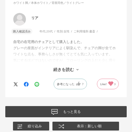
ホワイト脚／本体ホワイト／背座同色／ライトグレー
リア
購入確認済み
年代:
20代
性別:
女性
ご利用場所:
書斎
自宅の在宅用のチェアとして購入しました。
グレーの座面がインテリアによく馴染んで、チェアの脚が全てホ
ワイトな点も、事務らしさが無くてとても気に入っています。
気にするほどではないのですが、フローリングの上だと少し滑り
が良くないです。カーペットを敷けばいいのですが、少し気にな
続きを読む
りました。
全体的にとても満足しています！ありがとうございました。
参考になった
7
Like!
3
もっと見る
絞り込み
表示：新しい順