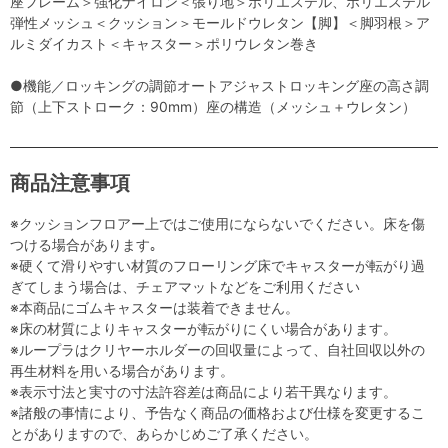
座フレーム＞強化ナイロン＜張り地＞ポリエステル、ポリエステル
弾性メッシュ＜クッション＞モールドウレタン【脚】＜脚羽根＞ア
ルミダイカスト＜キャスター＞ポリウレタン巻き
●機能／ロッキングの調節オートアジャストロッキング座の高さ調
節（上下ストローク：90mm）座の構造（メッシュ＋ウレタン）
商品注意事項
※クッションフロアー上ではご使用にならないでください。床を傷
つける場合があります｡
※硬くて滑りやすい材質のフローリング床でキャスターが転がり過
ぎてしまう場合は、チェアマットなどをご利用ください
※本商品にゴムキャスターは装着できません。
※床の材質によりキャスターが転がりにくい場合があります。
※ループラはクリヤーホルダーの回収量によって、自社回収以外の
再生材料を用いる場合があります。
※表示寸法と実寸の寸法許容差は商品により若干異なります。
※諸般の事情により、予告なく商品の価格および仕様を変更するこ
とがありますので、あらかじめご了承ください。