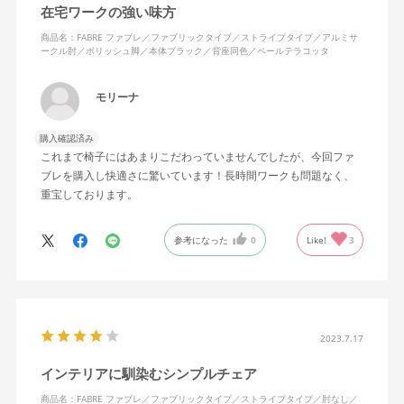
在宅ワークの強い味方
商品名：FABRE ファブレ／ファブリックタイプ／ストライプタイプ／アルミサ
ークル肘／ポリッシュ脚／本体ブラック／背座同色／ペールテラコッタ
モリーナ
購入確認済み
これまで椅子にはあまりこだわっていませんでしたが、今回ファ
ブレを購入し快適さに驚いています！長時間ワークも問題なく、
重宝しております。
参考になった
0
Like!
3
2023.7.17
インテリアに馴染むシンプルチェア
商品名：FABRE ファブレ／ファブリックタイプ／ストライプタイプ／肘なし／