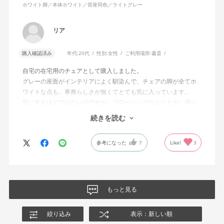
ホワイト脚／本体ホワイト／背座同色／ライトグレー
リア
購入確認済み
年代:
20代
性別:
女性
ご利用場所:
書斎
自宅の在宅用のチェアとして購入しました。
グレーの座面がインテリアによく馴染んで、チェアの脚が全てホ
ワイトな点も、事務らしさが無くてとても気に入っています。
気にするほどではないのですが、フローリングの上だと少し滑り
が良くないです。カーペットを敷けばいいのですが、少し気にな
続きを読む
りました。
全体的にとても満足しています！ありがとうございました。
参考になった
7
Like!
3
もっと見る
絞り込み
表示：新しい順