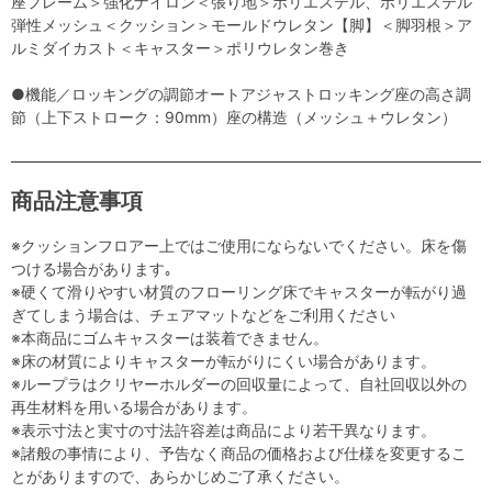
座フレーム＞強化ナイロン＜張り地＞ポリエステル、ポリエステル
弾性メッシュ＜クッション＞モールドウレタン【脚】＜脚羽根＞ア
ルミダイカスト＜キャスター＞ポリウレタン巻き
●機能／ロッキングの調節オートアジャストロッキング座の高さ調
節（上下ストローク：90mm）座の構造（メッシュ＋ウレタン）
商品注意事項
※クッションフロアー上ではご使用にならないでください。床を傷
つける場合があります｡
※硬くて滑りやすい材質のフローリング床でキャスターが転がり過
ぎてしまう場合は、チェアマットなどをご利用ください
※本商品にゴムキャスターは装着できません。
※床の材質によりキャスターが転がりにくい場合があります。
※ループラはクリヤーホルダーの回収量によって、自社回収以外の
再生材料を用いる場合があります。
※表示寸法と実寸の寸法許容差は商品により若干異なります。
※諸般の事情により、予告なく商品の価格および仕様を変更するこ
とがありますので、あらかじめご了承ください。