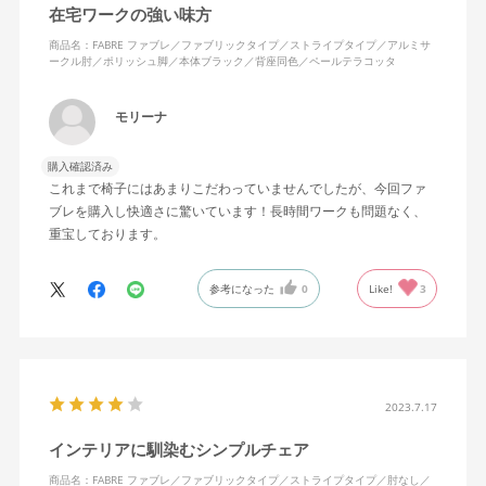
在宅ワークの強い味方
商品名：FABRE ファブレ／ファブリックタイプ／ストライプタイプ／アルミサ
ークル肘／ポリッシュ脚／本体ブラック／背座同色／ペールテラコッタ
モリーナ
購入確認済み
これまで椅子にはあまりこだわっていませんでしたが、今回ファ
ブレを購入し快適さに驚いています！長時間ワークも問題なく、
重宝しております。
参考になった
0
Like!
3
2023.7.17
インテリアに馴染むシンプルチェア
商品名：FABRE ファブレ／ファブリックタイプ／ストライプタイプ／肘なし／