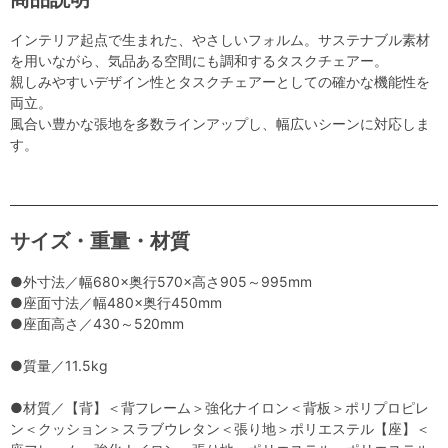
インテリア起点で生まれた、やさしいフォルム。サステナブル素材
を用いながら、気品ある空間にも調和するタスクチェアー。
親しみやすいデザイン性とタスクチェアーとしての確かな機能性を
両立。
風合い豊かな張地を多数ラインアップし、幅広いシーンに対応しま
す。
サイズ・重量・材質
●外寸法／幅680×奥行570×高さ905～995mm
●座面寸法／幅480×奥行450mm
●座面高さ／430～520mm
●質量／11.5kg
●材質／【背】＜背フレーム＞強化ナイロン＜背板＞ポリプロピレ
ン＜クッション＞スラブウレタン＜張り地＞ポリエステル【座】＜