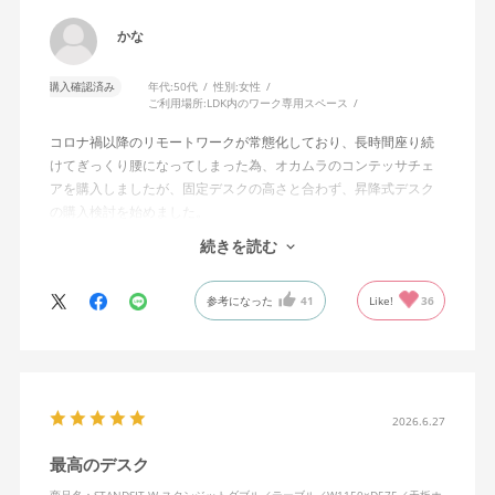
かな
購入確認済み
年代:
50代
性別:
女性
ご利用場所:
LDK内のワーク専用スペース
コロナ禍以降のリモートワークが常態化しており、長時間座り続
けてぎっくり腰になってしまった為、オカムラのコンテッサチェ
アを購入しましたが、固定デスクの高さと合わず、昇降式デスク
の購入検討を始めました。
続きを読む
サイズ、質感、油圧、操作しやすさ、組み立てやすさ（説明書、
電気工具不要）、コスパ、安全性や購入後のサポート体制と、多
参考になった
41
Like!
36
数の条件がありましたが、全てを満たすデスクがこちらでした。
50代女性ですが、重いパーツを持つ時のみ家族に手伝って貰うだ
けで、30分もあればしっかりしたデスクが完成します。説明書が
わかりやすかったですし、初期不良も無く、非常に快適に利用で
きており、さすが信頼のコクヨブランドと、日々感じておりま
す。10%オフ期間に購入でき、申し訳ないくらいでした。満足度
2026.6.27
は100点満点かそれ以上で、今年一番購入して良かった商品です。
最高のデスク
他と迷っている方がいたら、私はこちらの購入を強くオススメし
商品名：STANDSIT-W スタンジットダブル／テーブル／W1150×D575／天板ホ