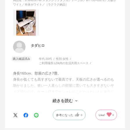
ワイト／本体ホワイト／［ラクラク納品］
たいです(*^^*)
タダヒロ
購入確認済み
年代:
30代
性別:
女性
ご利用場所:
LDK内の生活共用スペース
身長160cm、部屋の広さ7畳。
身長が低くても高すぎないで最高です。天板の広さが選べるのも
助かりました。狭い一人暮らしの部屋に置いても大きすぎないサ
イズ感なので、ゲーム好きでオシャレにこだわりたい人に本当に
おすすめです。
続きを読む
テーブルの色味だけ、他のシリーズにあるような「もう少し白寄
りの木目調」が選べたらさらに理想的でしたが、全体的に大満足
参考になった
0
Like!
0
のお買い物でした！