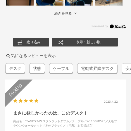
続きを見る
絞り込み
表示：新しい順
気になるレビューを表示
デスク
状態
ケーブル
電動式昇降デスク
安
2023.4.22
まさに欲しかったのは、このデスク！
商品名：STANDSIT-W スタンジットダブル／テーブル／W1150×D575／天板ブ
ラウンウォールナット／本体ブラック／［宅配・お客様組立］