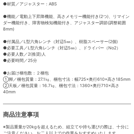
●材質／アジャスター：ABS
●機能／電動上下昇降機能、高さメモリー機能付き(2つ)、リマイン
ダー機能付き、障害物検知機能付き、アジャスター調節(調整範囲
8mm)
●付属品／L型六角レンチ（対辺5㎜）、樹脂スペーサー(2個)
●必要工具／L型六角レンチ（対辺5㎜）、ドライバー（No2）
●必要人数／2(推奨)人
●必要時間／25分
●お届け梱包数：２梱包
①脚／梱包質量：27.1㎏、梱包寸法：幅725×奥行610×高さ185mm
②天板／梱包質量：16.7㎏、梱包寸法：1360×奥行710×高さ
40mm
商品注意事項
※製品重量が20kgを超えるため、組立てや持ち運びの際は、十分に
ご注意ください。お二人以上での作業をおすすめいたします。