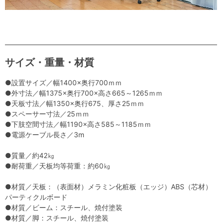
サイズ・重量・材質
●設置サイズ／幅1400×奥行700ｍｍ
●外寸法／幅1375×奥行700×高さ665～1265ｍｍ
●天板寸法／幅1350×奥行675、厚さ25ｍｍ
●スペーサー寸法／25ｍｍ
●下肢空間寸法／幅1190×高さ585～1185ｍｍ
●電源ケーブル長さ／3m
●質量／約42㎏
●耐荷重／天板均等荷重：約60㎏
●材質／天板：（表面材）メラミン化粧板（エッジ）ABS（芯材）
パーティクルボード
●材質／ビーム：スチール、焼付塗装
●材質／脚：スチール、焼付塗装