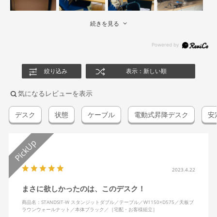
続きを見る
絞り込み
表示：新しい順
気になるレビューを表示
デスク
状態
ケーブル
電動式昇降デスク
安
2023.4.22
まさに欲しかったのは、このデスク！
商品名：STANDSIT-W スタンジットダブル／テーブル／W1150×D575／天板ブ
ラウンウォールナット／本体ブラック／［宅配・お客様組立］