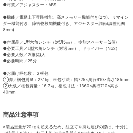
●材質／アジャスター：ABS
●機能／電動上下昇降機能、高さメモリー機能付き(2つ)、リマイン
ダー機能付き、障害物検知機能付き、アジャスター調節(調整範囲
8mm)
●付属品／L型六角レンチ（対辺5㎜）、樹脂スペーサー(2個)
●必要工具／L型六角レンチ（対辺5㎜）、ドライバー（No2）
●必要人数／2(推奨)人
●必要時間／25分
●お届け梱包数：２梱包
①脚／梱包質量：27.1㎏、梱包寸法：幅725×奥行610×高さ185mm
②天板／梱包質量：16.7㎏、梱包寸法：1360×奥行710×高さ
40mm
商品注意事項
※製品重量が20kgを超えるため、組立てや持ち運びの際は、十分に
ご注意ください。お二人以上での作業をおすすめいたします。