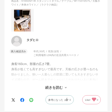
商品名：STANDSIT-W スタンジットダブル／テーブル／W1150×D575／天板ホ
ワイト／本体ホワイト／［ラクラク納品］
たいです(*^^*)
タダヒロ
購入確認済み
年代:
30代
性別:
女性
ご利用場所:
LDK内の生活共用スペース
身長160cm、部屋の広さ7畳。
身長が低くても高すぎないで最高です。天板の広さが選べるのも
助かりました。狭い一人暮らしの部屋に置いても大きすぎないサ
イズ感なので、ゲーム好きでオシャレにこだわりたい人に本当に
おすすめです。
続きを読む
テーブルの色味だけ、他のシリーズにあるような「もう少し白寄
りの木目調」が選べたらさらに理想的でしたが、全体的に大満足
参考になった
0
Like!
0
のお買い物でした！