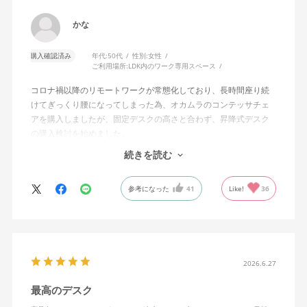
かな
購入確認済み
年代:
50代
性別:
女性
ご利用場所:
LDK内のワーク専用スペース
コロナ禍以降のリモートワークが常態化しており、長時間座り続
けてぎっくり腰になってしまった為、オカムラのコンテッサチェ
アを購入しましたが、固定デスクの高さと合わず、昇降式デスク
の購入検討を始めました。
続きを読む
サイズ、質感、油圧、操作しやすさ、組み立てやすさ（説明書、
電気工具不要）、コスパ、安全性や購入後のサポート体制と、多
参考になった
41
Like!
36
数の条件がありましたが、全てを満たすデスクがこちらでした。
50代女性ですが、重いパーツを持つ時のみ家族に手伝って貰うだ
けで、30分もあればしっかりしたデスクが完成します。説明書が
わかりやすかったですし、初期不良も無く、非常に快適に利用で
きており、さすが信頼のコクヨブランドと、日々感じておりま
す。10%オフ期間に購入でき、申し訳ないくらいでした。満足度
2026.6.27
は100点満点かそれ以上で、今年一番購入して良かった商品です。
最高のデスク
他と迷っている方がいたら、私はこちらの購入を強くオススメし