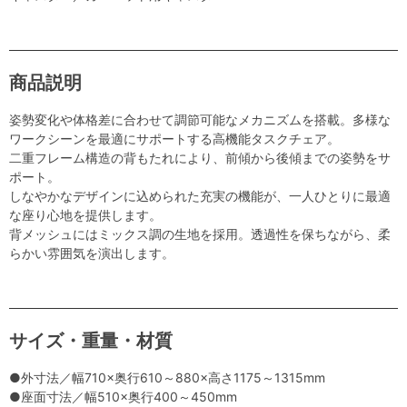
商品説明
姿勢変化や体格差に合わせて調節可能なメカニズムを搭載。多様な
ワークシーンを最適にサポートする高機能タスクチェア。
二重フレーム構造の背もたれにより、前傾から後傾までの姿勢をサ
ポート。
しなやかなデザインに込められた充実の機能が、一人ひとりに最適
な座り心地を提供します。
背メッシュにはミックス調の生地を採用。透過性を保ちながら、柔
らかい雰囲気を演出します。
サイズ・重量・材質
●外寸法／幅710×奥行610～880×高さ1175～1315mm
●座面寸法／幅510×奥行400～450mm