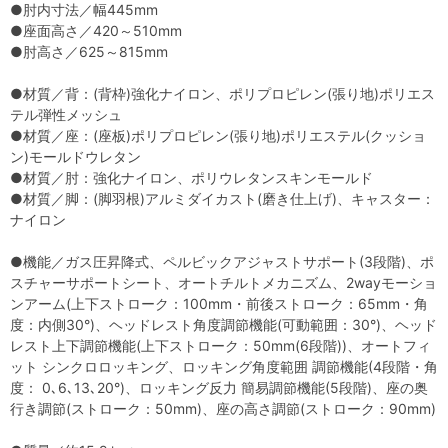
●肘内寸法／幅445mm
●座面高さ／420～510mm
●肘高さ／625～815mm
●材質／背：(背枠)強化ナイロン、ポリプロピレン(張り地)ポリエス
テル弾性メッシュ
●材質／座：(座板)ポリプロピレン(張り地)ポリエステル(クッショ
ン)モールドウレタン
●材質／肘：強化ナイロン、ポリウレタンスキンモールド
●材質／脚：(脚羽根)アルミダイカスト(磨き仕上げ)、キャスター：
ナイロン
●機能／ガス圧昇降式、ペルビックアジャストサポート(3段階)、ポ
スチャーサポートシート、オートチルトメカニズム、2wayモーショ
ンアーム(上下ストローク：100mm・前後ストローク：65mm・角
度：内側30°)、ヘッドレスト角度調節機能(可動範囲：30°)、ヘッド
レスト上下調節機能(上下ストローク：50mm(6段階))、オートフィ
ット シンクロロッキング、ロッキング角度範囲 調節機能(4段階・角
度： 0､6､13､20°)、ロッキング反力 簡易調節機能(5段階)、座の奥
行き調節(ストローク：50mm)、座の高さ調節(ストローク：90mm)