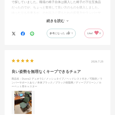
で探していました。職場の椅子自体は購入した椅子の下位互換品
だったのでが、ちょっと奮発して良い方のものを購入しました。
ゆったりも出来るが、それ以上に背もたれの反発力やランバーサ
ポートを突き出したり出来るので、モニターに向かわす方にも力
続きを読む
が入っていて仕事をするにはすごく良い椅子でした。
参考になった
1
Like!
0
2026.7.25
良い姿勢を無理なくキープできるチェア
商品名：Duora2 デュオラ2／メッシュタイプ／ヘッドレスト付き／可動肘／ラ
ンバーサポートあり／本体ブラック／ブラック樹脂脚／ディープグリーン／カ
ーペット用キャスター