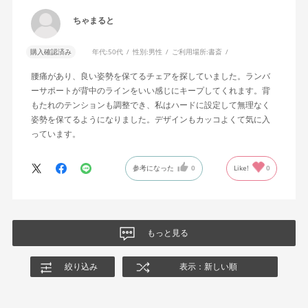
ちゃまると
購入確認済み
年代:
50代
性別:
男性
ご利用場所:
書斎
腰痛があり、良い姿勢を保てるチェアを探していました。ランバ
ーサポートが背中のラインをいい感じにキープしてくれます。背
もたれのテンションも調整でき、私はハードに設定して無理なく
姿勢を保てるようになりました。デザインもカッコよくて気に入
っています。
参考になった
0
Like!
0
もっと見る
絞り込み
表示：新しい順