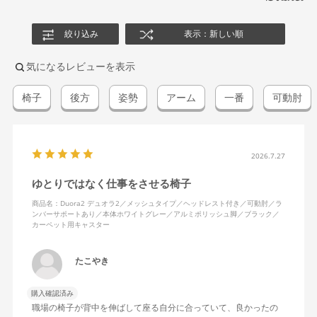
絞り込み
表示：新しい順
気になるレビューを表示
椅子
後方
姿勢
アーム
一番
可動肘
2026.7.27
ゆとりではなく仕事をさせる椅子
商品名：Duora2 デュオラ2／メッシュタイプ／ヘッドレスト付き／可動肘／ラ
ンバーサポートあり／本体ホワイトグレー／アルミポリッシュ脚／ブラック／
カーペット用キャスター
たこやき
購入確認済み
職場の椅子が背中を伸ばして座る自分に合っていて、良かったの