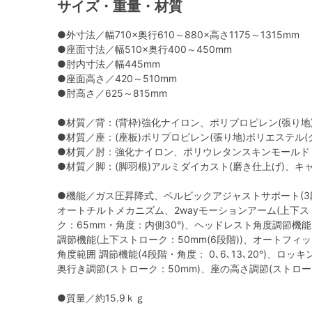
サイズ・重量・材質
●外寸法／幅710×奥行610～880×高さ1175～1315mm
●座面寸法／幅510×奥行400～450mm
●肘内寸法／幅445mm
●座面高さ／420～510mm
●肘高さ／625～815mm
●材質／背：(背枠)強化ナイロン、ポリプロピレン(張り
●材質／座：(座板)ポリプロピレン(張り地)ポリエステル
●材質／肘：強化ナイロン、ポリウレタンスキンモールド
●材質／脚：(脚羽根)アルミダイカスト(磨き仕上げ)、キ
●機能／ガス圧昇降式、ペルビックアジャストサポート(3
オートチルトメカニズム、2wayモーションアーム(上下ス
ク：65mm・角度：内側30°)、ヘッドレスト角度調節機能
調節機能(上下ストローク：50mm(6段階))、オートフィ
角度範囲 調節機能(4段階・角度： 0､6､13､20°)、ロッ
奥行き調節(ストローク：50mm)、座の高さ調節(ストロー
●質量／約15.9ｋｇ