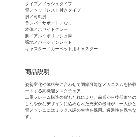
タイプ／メッシュタイプ
背／ヘッドレスト付きタイプ
肘／可動肘
ランバーサポート／なし
本体／ホワイトグレー
脚／アルミポリッシュ脚
張地／パーシアンレッド
キャスター／カーペット用キャスター
商品説明
姿勢変化や体格差に合わせて調節可能なメカニズムを搭載
ートする高機能タスクチェア。
二重フレーム構造の背もたれにより、前傾から後傾までの
しなやかなデザインに込められた充実の機能が、一人ひと
背メッシュにはミックス調の生地を採用。透過性を保ちな
す。