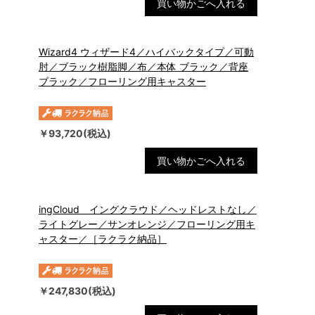
買い物かごへ入れる
Wizard4 ウィザード4／ハイバックタイプ／可動
肘／ブラック樹脂脚／布／本体 ブラック／背座
ブラック／フローリング用キャスター
￥93,720(税込)
買い物かごへ入れる
ingCloud イングクラウド／ヘッドレストなし／
ライトグレー／サンオレンジ／フローリング用キ
ャスター／［ラクラク納品］
￥247,830(税込)