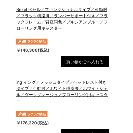
Bezel ベゼル／ファンクショナルタイプ／可動肘
／ブラック樹脂脚／ランバーサポート付き／ブラ
ックフレーム／背座同色／プルシアンブルー／フ
ローリング用キャスター
￥146,300(税込)
買い物かごへ入れる
ing イング／メッシュタイプ／ヘッドレスト付き
タイプ／可動肘／ホワイト樹脂脚／ホワイトシェ
ル／ダークグレージュ／フローリング用キャスタ
ー
￥176,220(税込)