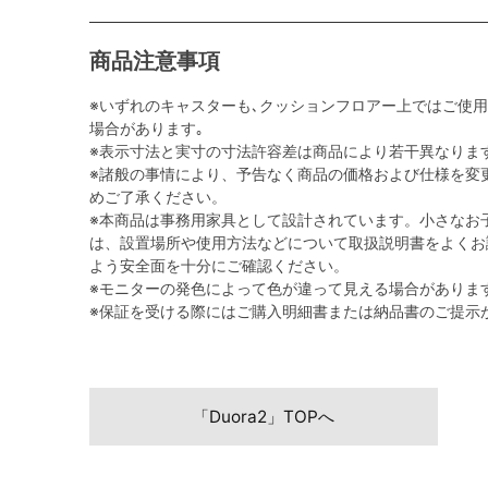
商品注意事項
※いずれのキャスターも､クッションフロアー上ではご使
場合があります｡
※表示寸法と実寸の寸法許容差は商品により若干異なりま
※諸般の事情により、予告なく商品の価格および仕様を変
めご了承ください。
※本商品は事務用家具として設計されています。小さなお
は、設置場所や使用方法などについて取扱説明書をよくお
よう安全面を十分にご確認ください。
※モニターの発色によって色が違って見える場合がありま
※保証を受ける際にはご購入明細書または納品書のご提示
「Duora2」TOPへ