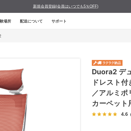
新規会員登録(会員はいつでも5％OFF)
験場所
配送について
サポート
2
Duora2
ドレスト付
／アルミポ
カーペット
4.6