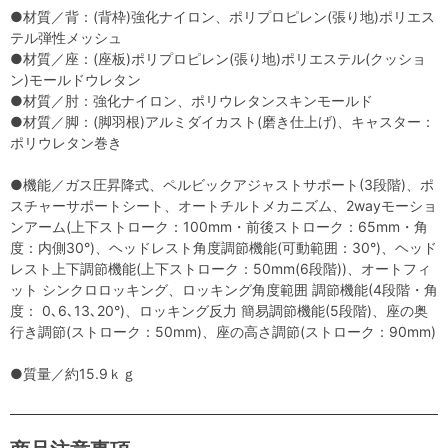
●材質／背：(背枠)強化ナイロン、ポリプロピレン(張り地)ポリエス
テル弾性メッシュ
●材質／座：(座板)ポリプロピレン(張り地)ポリエステル(クッショ
ン)モールドウレタン
●材質／肘：強化ナイロン、ポリウレタンスキンモールド
●材質／脚：(脚羽根)アルミダイカスト(磨き仕上げ)、キャスター：
ポリウレタン巻き
●機能／ガス圧昇降式、ペルビックアジャストサポート(3段階)、ポ
スチャーサポートシート、オートチルトメカニズム、2wayモーショ
ンアーム(上下ストローク：100mm・前後ストローク：65mm・角
度：内側30°)、ヘッドレスト角度調節機能(可動範囲：30°)、ヘッド
レスト上下調節機能(上下ストローク：50mm(6段階))、オートフィ
ット シンクロロッキング、ロッキング角度範囲 調節機能(4段階・角
度： 0､6､13､20°)、ロッキング反力 簡易調節機能(5段階)、座の奥
行き調節(ストローク：50mm)、座の高さ調節(ストローク：90mm)
●質量／約15.9ｋｇ