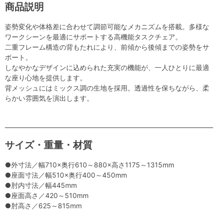
商品説明
姿勢変化や体格差に合わせて調節可能なメカニズムを搭載。多様な
ワークシーンを最適にサポートする高機能タスクチェア。
二重フレーム構造の背もたれにより、前傾から後傾までの姿勢をサ
ポート。
しなやかなデザインに込められた充実の機能が、一人ひとりに最適
な座り心地を提供します。
背メッシュにはミックス調の生地を採用。透過性を保ちながら、柔
らかい雰囲気を演出します。
サイズ・重量・材質
●外寸法／幅710×奥行610～880×高さ1175～1315mm
●座面寸法／幅510×奥行400～450mm
●肘内寸法／幅445mm
●座面高さ／420～510mm
●肘高さ／625～815mm