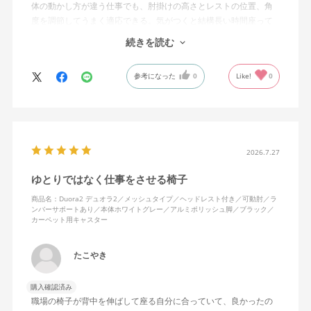
体の動かし方が違う仕事でも、肘掛けの高さとレストの位置、角
度を調節してうまく適応できる。気がつくと結構長い時間座って
しまってる。
続きを読む
ランバーサポートは思ったよりやさしいサポート。従来使ってい
参考になった
0
Like!
0
た骨盤サポートチェアよりも支える感じは緩やかだが、姿勢の崩
れは起きない。気づくと骨盤が後傾になっている、ってことはな
いので安心です。
背面はクッションタイプかメッシュタイプで相当悩んだが、昨今
の夏の暑さを考えてメッシュを選んで正解。暑気が上がる2階の仕
2026.7.27
事場でも背中に熱がこもらず快適に仕事ができる。カラーのディ
ゆとりではなく仕事をさせる椅子
ープグリーンも爽やかさを感じさせてGOOD。
商品名：Duora2 デュオラ2／メッシュタイプ／ヘッドレスト付き／可動肘／ラ
ンバーサポートあり／本体ホワイトグレー／アルミポリッシュ脚／ブラック／
シンプルで機能性の高いバランスのとれたチェア。背面とヘッド
カーペット用キャスター
レストにもたれかかるような使い方はまだあまりしていないが、
これから読書用にも使って快適性を検証してみたい。
たこやき
購入確認済み
職場の椅子が背中を伸ばして座る自分に合っていて、良かったの