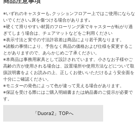
商品注意事項
※いずれのキャスターも､クッションフロアー上ではご使用にならな
いでください｡床を傷つける場合があります｡
※硬くて滑りやすい材質のフローリング床でキャスターが転がり過
ぎてしまう場合は、チェアマットなどをご利用ください
※表示寸法と実寸の寸法許容差は商品により若干異なります。
※諸般の事情により、予告なく商品の価格および仕様を変更するこ
とがありますので、あらかじめご了承ください。
※本商品は事務用家具として設計されています。小さなお子様やご
高齢の方が使用される場合は、設置場所や使用方法などについて取
扱説明書をよくお読みの上、正しくお使いいただけるよう安全面を
十分にご確認ください。
※モニターの発色によって色が違って見える場合があります。
※保証を受ける際にはご購入明細書または納品書のご提示が必要で
す。
「Duora2」TOPへ