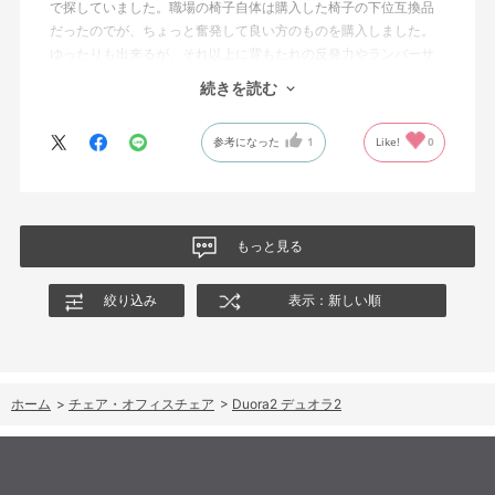
で探していました。職場の椅子自体は購入した椅子の下位互換品
だったのでが、ちょっと奮発して良い方のものを購入しました。
ゆったりも出来るが、それ以上に背もたれの反発力やランバーサ
ポートを突き出したり出来るので、モニターに向かわす方にも力
続きを読む
が入っていて仕事をするにはすごく良い椅子でした。
参考になった
1
Like!
0
もっと見る
絞り込み
表示：新しい順
ホーム
>
チェア・オフィスチェア
>
Duora2 デュオラ2