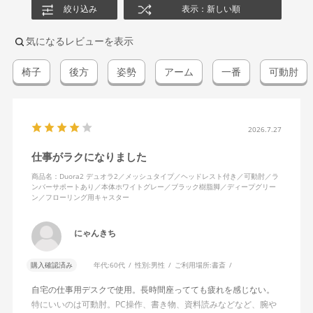
絞り込み
表示：新しい順
気になるレビューを表示
椅子
後方
姿勢
アーム
一番
可動肘
2026.7.27
仕事がラクになりました
商品名：Duora2 デュオラ2／メッシュタイプ／ヘッドレスト付き／可動肘／ラ
ンバーサポートあり／本体ホワイトグレー／ブラック樹脂脚／ディープグリー
ン／フローリング用キャスター
にゃんきち
購入確認済み
年代:
60代
性別:
男性
ご利用場所:
書斎
自宅の仕事用デスクで使用。長時間座ってても疲れを感じない。
特にいいのは可動肘。PC操作、書き物、資料読みなどなど、腕や