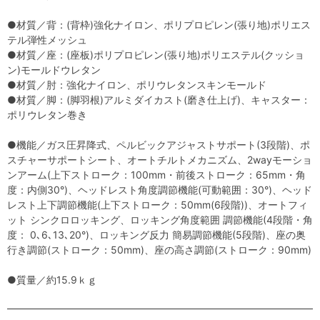
●材質／背：(背枠)強化ナイロン、ポリプロピレン(張り地)ポリエス
テル弾性メッシュ
●材質／座：(座板)ポリプロピレン(張り地)ポリエステル(クッショ
ン)モールドウレタン
●材質／肘：強化ナイロン、ポリウレタンスキンモールド
●材質／脚：(脚羽根)アルミダイカスト(磨き仕上げ)、キャスター：
ポリウレタン巻き
●機能／ガス圧昇降式、ペルビックアジャストサポート(3段階)、ポ
スチャーサポートシート、オートチルトメカニズム、2wayモーショ
ンアーム(上下ストローク：100mm・前後ストローク：65mm・角
度：内側30°)、ヘッドレスト角度調節機能(可動範囲：30°)、ヘッド
レスト上下調節機能(上下ストローク：50mm(6段階))、オートフィ
ット シンクロロッキング、ロッキング角度範囲 調節機能(4段階・角
度： 0､6､13､20°)、ロッキング反力 簡易調節機能(5段階)、座の奥
行き調節(ストローク：50mm)、座の高さ調節(ストローク：90mm)
●質量／約15.9ｋｇ