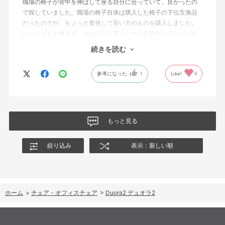
職場の椅子が背中を伸ばして座る自分に合っていて、良かったの
で探していました。職場の椅子自体は購入した椅子の下位互換品
だったのでが、ちょっと奮発して良い方のものを購入しました。
ゆったりも出来るが、それ以上に背もたれの反発力やランバーサ
ポートを突き出したり出来るので、モニターに向かわす方にも力
続きを読む
が入っていて仕事をするにはすごく良い椅子でした。
参考になった
1
Like!
0
もっと見る
絞り込み
表示：新しい順
ホーム
>
チェア・オフィスチェア
>
Duora2 デュオラ2