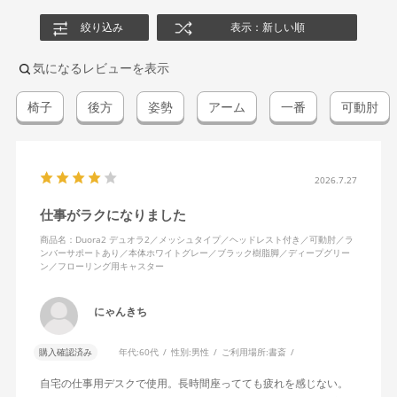
絞り込み
表示：新しい順
気になるレビューを表示
椅子
後方
姿勢
アーム
一番
可動肘
2026.7.27
仕事がラクになりました
商品名：Duora2 デュオラ2／メッシュタイプ／ヘッドレスト付き／可動肘／ラ
ンバーサポートあり／本体ホワイトグレー／ブラック樹脂脚／ディープグリー
ン／フローリング用キャスター
にゃんきち
購入確認済み
年代:
60代
性別:
男性
ご利用場所:
書斎
自宅の仕事用デスクで使用。長時間座ってても疲れを感じない。