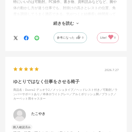
特にいいのは可動肘。PC操作、書き物、資料読みなどなど、腕や
体の動かし方が違う仕事でも、肘掛けの高さとレストの位置、角
度を調節してうまく適応できる。気がつくと結構長い時間座って
しまってる。
続きを読む
ランバーサポートは思ったよりやさしいサポート。従来使ってい
参考になった
0
Like!
0
た骨盤サポートチェアよりも支える感じは緩やかだが、姿勢の崩
れは起きない。気づくと骨盤が後傾になっている、ってことはな
いので安心です。
背面はクッションタイプかメッシュタイプで相当悩んだが、昨今
の夏の暑さを考えてメッシュを選んで正解。暑気が上がる2階の仕
2026.7.27
事場でも背中に熱がこもらず快適に仕事ができる。カラーのディ
ゆとりではなく仕事をさせる椅子
ープグリーンも爽やかさを感じさせてGOOD。
商品名：Duora2 デュオラ2／メッシュタイプ／ヘッドレスト付き／可動肘／ラ
ンバーサポートあり／本体ホワイトグレー／アルミポリッシュ脚／ブラック／
シンプルで機能性の高いバランスのとれたチェア。背面とヘッド
カーペット用キャスター
レストにもたれかかるような使い方はまだあまりしていないが、
これから読書用にも使って快適性を検証してみたい。
たこやき
購入確認済み