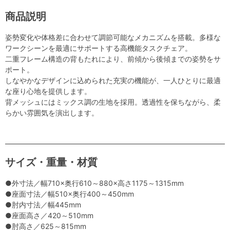
商品説明
姿勢変化や体格差に合わせて調節可能なメカニズムを搭載。多様な
ワークシーンを最適にサポートする高機能タスクチェア。
二重フレーム構造の背もたれにより、前傾から後傾までの姿勢をサ
ポート。
しなやかなデザインに込められた充実の機能が、一人ひとりに最適
な座り心地を提供します。
背メッシュにはミックス調の生地を採用。透過性を保ちながら、柔
らかい雰囲気を演出します。
サイズ・重量・材質
●外寸法／幅710×奥行610～880×高さ1175～1315mm
●座面寸法／幅510×奥行400～450mm
●肘内寸法／幅445mm
●座面高さ／420～510mm
●肘高さ／625～815mm