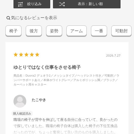
絞り込み
表示：新しい順
気になるレビューを表示
椅子
後方
姿勢
アーム
一番
可動肘
2026.7.27
ゆとりではなく仕事をさせる椅子
商品名：Duora2 デュオラ2／メッシュタイプ／ヘッドレスト付き／可動肘／ラ
ンバーサポートあり／本体ホワイトグレー／アルミポリッシュ脚／ブラック／
カーペット用キャスター
たこやき
購入確認済み
職場の椅子が背中を伸ばして座る自分に合っていて、良かったの
で探していました。職場の椅子自体は購入した椅子の下位互換品
だったのでが、ちょっと奮発して良い方のものを購入しました。