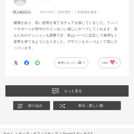
購入確認済み
年代:
50代
性別:
男性
ご利用場所:
書斎
腰痛があり、良い姿勢を保てるチェアを探していました。ランバ
ーサポートが背中のラインをいい感じにキープしてくれます。背
もたれのテンションも調整でき、私はハードに設定して無理なく
姿勢を保てるようになりました。デザインもカッコよくて気に入
っています。
参考になった
0
Like!
0
もっと見る
絞り込み
表示：新しい順
ホーム
>
チェア・オフィスチェア
>
Duora2 デュオラ2