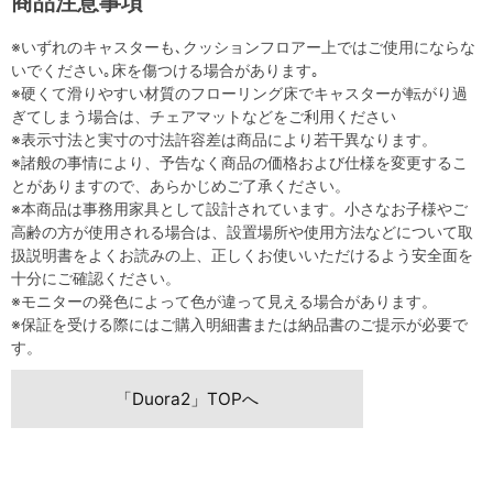
商品注意事項
※いずれのキャスターも､クッションフロアー上ではご使用にならな
いでください｡床を傷つける場合があります｡
※硬くて滑りやすい材質のフローリング床でキャスターが転がり過
ぎてしまう場合は、チェアマットなどをご利用ください
※表示寸法と実寸の寸法許容差は商品により若干異なります。
※諸般の事情により、予告なく商品の価格および仕様を変更するこ
とがありますので、あらかじめご了承ください。
※本商品は事務用家具として設計されています。小さなお子様やご
高齢の方が使用される場合は、設置場所や使用方法などについて取
扱説明書をよくお読みの上、正しくお使いいただけるよう安全面を
十分にご確認ください。
※モニターの発色によって色が違って見える場合があります。
※保証を受ける際にはご購入明細書または納品書のご提示が必要で
す。
「Duora2」TOPへ