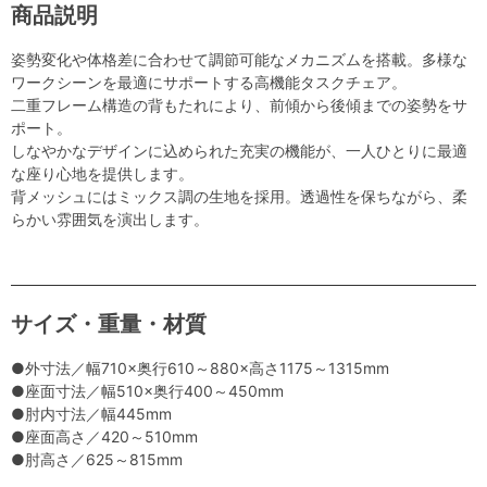
商品説明
姿勢変化や体格差に合わせて調節可能なメカニズムを搭載。多様な
ワークシーンを最適にサポートする高機能タスクチェア。
二重フレーム構造の背もたれにより、前傾から後傾までの姿勢をサ
ポート。
しなやかなデザインに込められた充実の機能が、一人ひとりに最適
な座り心地を提供します。
背メッシュにはミックス調の生地を採用。透過性を保ちながら、柔
らかい雰囲気を演出します。
サイズ・重量・材質
●外寸法／幅710×奥行610～880×高さ1175～1315mm
●座面寸法／幅510×奥行400～450mm
●肘内寸法／幅445mm
●座面高さ／420～510mm
●肘高さ／625～815mm