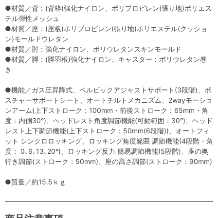
●材質／背：(背枠)強化ナイロン、ポリプロピレン(張り地)ポリエス
テル弾性メッシュ
●材質／座：(座板)ポリプロピレン(張り地)ポリエステル(クッショ
ン)モールドウレタン
●材質／肘：強化ナイロン、ポリウレタンスキンモールド
●材質／脚：(脚羽根)強化ナイロン、キャスター：ポリウレタン巻
き
●機能／ガス圧昇降式、ペルビックアジャストサポート(3段階)、ポ
スチャーサポートシート、オートチルトメカニズム、2wayモーショ
ンアーム(上下ストローク：100mm・前後ストローク：65mm・角
度：内側30°)、ヘッドレスト角度調節機能(可動範囲：30°)、ヘッド
レスト上下調節機能(上下ストローク：50mm(6段階))、オートフィ
ット シンクロロッキング、ロッキング角度範囲 調節機能(4段階・角
度： 0､6､13､20°)、ロッキング反力 簡易調節機能(5段階)、座の奥
行き調節(ストローク：50mm)、座の高さ調節(ストローク：90mm)
●質量／約15.5ｋｇ