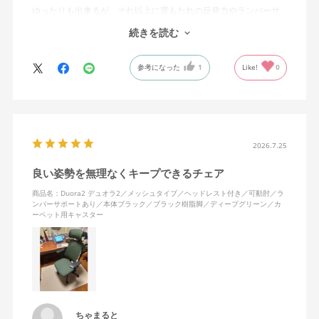
ゆったりも出来るが、それ以上に背もたれの反発力やランバーサ
ポートを突き出したり出来るので、モニターに向かわす方にも力
続きを読む
が入っていて仕事をするにはすごく良い椅子でした。
参考になった
1
Like!
0
2026.7.25
良い姿勢を無理なくキープできるチェア
商品名：Duora2 デュオラ2／メッシュタイプ／ヘッドレスト付き／可動肘／ラ
ンバーサポートあり／本体ブラック／ブラック樹脂脚／ディープグリーン／カ
ーペット用キャスター
ちゃまると