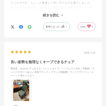
だったのでが、ちょっと奮発して良い方のものを購入しました。
ゆったりも出来るが、それ以上に背もたれの反発力やランバーサ
ポートを突き出したり出来るので、モニターに向かわす方にも力
続きを読む
が入っていて仕事をするにはすごく良い椅子でした。
参考になった
1
Like!
0
2026.7.25
良い姿勢を無理なくキープできるチェア
商品名：Duora2 デュオラ2／メッシュタイプ／ヘッドレスト付き／可動肘／ラ
ンバーサポートあり／本体ブラック／ブラック樹脂脚／ディープグリーン／カ
ーペット用キャスター