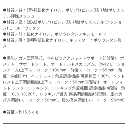
●材質／背：(背枠)強化ナイロン、ポリプロピレン(張り地)ポリエス
テル弾性メッシュ
●材質／座：(座板)ポリプロピレン(張り地)ポリエステル(クッショ
ン)モールドウレタン
●材質／肘：強化ナイロン、ポリウレタンスキンモールド
●材質／脚：(脚羽根)強化ナイロン、キャスター：ポリウレタン巻
き
●機能／ガス圧昇降式、ペルビックアジャストサポート(3段階)、ポ
スチャーサポートシート、オートチルトメカニズム、2wayモーショ
ンアーム(上下ストローク：100mm・前後ストローク：65mm・角
度：内側30°)、ヘッドレスト角度調節機能(可動範囲：30°)、ヘッド
レスト上下調節機能(上下ストローク：50mm(6段階))、オートフィ
ット シンクロロッキング、ロッキング角度範囲 調節機能(4段階・角
度： 0､6､13､20°)、ロッキング反力 簡易調節機能(5段階)、座の奥
行き調節(ストローク：50mm)、座の高さ調節(ストローク：90mm)
●質量／約15.5ｋｇ