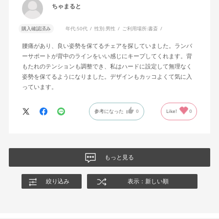
ちゃまると
購入確認済み
年代:
50代
性別:
男性
ご利用場所:
書斎
腰痛があり、良い姿勢を保てるチェアを探していました。ランバ
ーサポートが背中のラインをいい感じにキープしてくれます。背
もたれのテンションも調整でき、私はハードに設定して無理なく
姿勢を保てるようになりました。デザインもカッコよくて気に入
っています。
参考になった
0
Like!
0
もっと見る
絞り込み
表示：新しい順