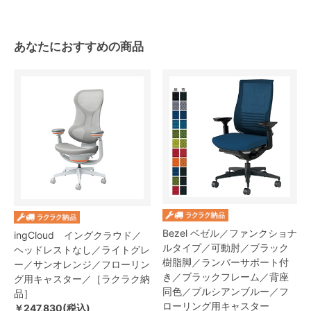
あなたにおすすめの商品
Bezel ベゼル／ファンクショナ
ingCloud イングクラウド／
ルタイプ／可動肘／ブラック
ヘッドレストなし／ライトグレ
樹脂脚／ランバーサポート付
ー／サンオレンジ／フローリン
き／ブラックフレーム／背座
グ用キャスター／［ラクラク納
同色／プルシアンブルー／フ
品］
ローリング用キャスター
￥247,830(税込)