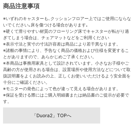
商品注意事項
※いずれのキャスターも､クッションフロアー上ではご使用にならな
いでください｡床を傷つける場合があります｡
※硬くて滑りやすい材質のフローリング床でキャスターが転がり過
ぎてしまう場合は、チェアマットなどをご利用ください
※表示寸法と実寸の寸法許容差は商品により若干異なります。
※諸般の事情により、予告なく商品の価格および仕様を変更するこ
とがありますので、あらかじめご了承ください。
※本商品は事務用家具として設計されています。小さなお子様やご
高齢の方が使用される場合は、設置場所や使用方法などについて取
扱説明書をよくお読みの上、正しくお使いいただけるよう安全面を
十分にご確認ください。
※モニターの発色によって色が違って見える場合があります。
※保証を受ける際にはご購入明細書または納品書のご提示が必要で
す。
「Duora2」TOPへ