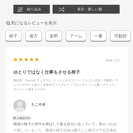
絞り込み
表示：新しい順
気になるレビューを表示
椅子
後方
姿勢
アーム
一番
可動肘
2026.7.27
ゆとりではなく仕事をさせる椅子
商品名：Duora2 デュオラ2／メッシュタイプ／ヘッドレスト付き／可動肘／ラ
ンバーサポートあり／本体ホワイトグレー／アルミポリッシュ脚／ブラック／
カーペット用キャスター
たこやき
購入確認済み
職場の椅子が背中を伸ばして座る自分に合っていて、良かったの
で探していました。職場の椅子自体は購入した椅子の下位互換品