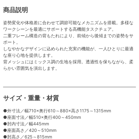
商品説明
姿勢変化や体格差に合わせて調節可能なメカニズムを搭載。多様な
ワークシーンを最適にサポートする高機能タスクチェア。
二重フレーム構造の背もたれにより、前傾から後傾までの姿勢をサ
ポート。
しなやかなデザインに込められた充実の機能が、一人ひとりに最適
な座り心地を提供します。
背メッシュにはミックス調の生地を採用。透過性を保ちながら、柔
らかい雰囲気を演出します。
サイズ・重量・材質
●外寸法／幅710×奥行610～880×高さ1175～1315mm
●座面寸法／幅510×奥行400～450mm
●肘内寸法／幅445mm
●座面高さ／420～510mm
●肘高さ／625～815mm