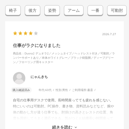
椅子
後方
姿勢
アーム
一番
可動肘
2026.7.27
仕事がラクになりました
商品名：Duora2 デュオラ2／メッシュタイプ／ヘッドレスト付き／可動肘／ラ
ンバーサポートあり／本体ホワイトグレー／ブラック樹脂脚／ディープグリー
ン／フローリング用キャスター
にゃんきち
購入確認済み
年代:
60代
性別:
男性
ご利用場所:
書斎
自宅の仕事用デスクで使用。長時間座ってても疲れを感じない。
特にいいのは可動肘。PC操作、書き物、資料読みなどなど、腕や
体の動かし方が違う仕事でも、肘掛けの高さとレストの位置、角
度を調節してうまく適応できる。気がつくと結構長い時間座って
しまってる。
続きを読む