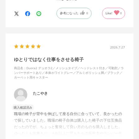
ランバーサポートは思ったよりやさしいサポート。従来使ってい
参考になった
0
Like!
0
た骨盤サポートチェアよりも支える感じは緩やかだが、姿勢の崩
れは起きない。気づくと骨盤が後傾になっている、ってことはな
いので安心です。
背面はクッションタイプかメッシュタイプで相当悩んだが、昨今
の夏の暑さを考えてメッシュを選んで正解。暑気が上がる2階の仕
2026.7.27
事場でも背中に熱がこもらず快適に仕事ができる。カラーのディ
ゆとりではなく仕事をさせる椅子
ープグリーンも爽やかさを感じさせてGOOD。
商品名：Duora2 デュオラ2／メッシュタイプ／ヘッドレスト付き／可動肘／ラ
ンバーサポートあり／本体ホワイトグレー／アルミポリッシュ脚／ブラック／
シンプルで機能性の高いバランスのとれたチェア。背面とヘッド
カーペット用キャスター
レストにもたれかかるような使い方はまだあまりしていないが、
これから読書用にも使って快適性を検証してみたい。
たこやき
購入確認済み
職場の椅子が背中を伸ばして座る自分に合っていて、良かったの
で探していました。職場の椅子自体は購入した椅子の下位互換品
だったのでが、ちょっと奮発して良い方のものを購入しました。
ゆったりも出来るが、それ以上に背もたれの反発力やランバーサ