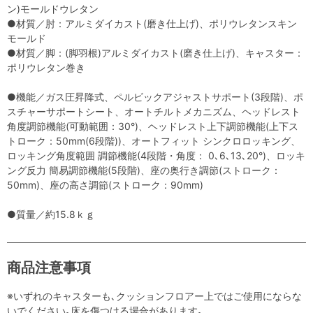
ン)モールドウレタン
●材質／肘：アルミダイカスト(磨き仕上げ)、ポリウレタンスキン
モールド
●材質／脚：(脚羽根)アルミダイカスト(磨き仕上げ)、キャスター：
ポリウレタン巻き
●機能／ガス圧昇降式、ペルビックアジャストサポート(3段階)、ポ
スチャーサポートシート、オートチルトメカニズム、ヘッドレスト
角度調節機能(可動範囲：30°)、ヘッドレスト上下調節機能(上下ス
トローク：50mm(6段階))、オートフィット シンクロロッキング、
ロッキング角度範囲 調節機能(4段階・角度： 0､6､13､20°)、ロッキ
ング反力 簡易調節機能(5段階)、座の奥行き調節(ストローク：
50mm)、座の高さ調節(ストローク：90mm)
●質量／約15.8ｋｇ
商品注意事項
※いずれのキャスターも､クッションフロアー上ではご使用にならな
いでください｡床を傷つける場合があります｡