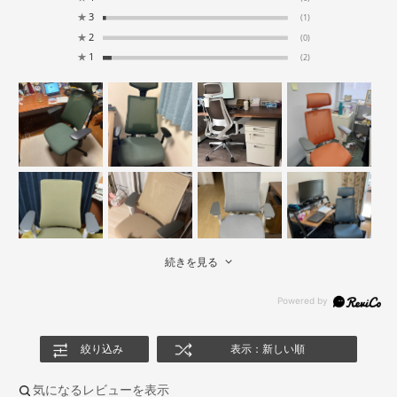
★
3
(1)
★
2
(0)
★
1
(2)
続きを見る
絞り込み
表示：新しい順
気になるレビューを表示