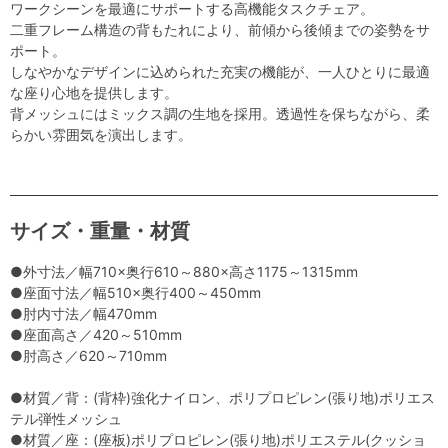
ワークシーンを最適にサポートする高機能タスクチェア。
二重フレーム構造の背もたれにより、前傾から後傾までの姿勢をサ
ポート。
しなやかなデザインに込められた充実の機能が、一人ひとりに最適
な座り心地を提供します。
背メッシュにはミックス調の生地を採用。透過性を保ちながら、柔
らかい雰囲気を演出します。
サイズ・重量・材質
●外寸法／幅710×奥行610～880×高さ1175～1315mm
●座面寸法／幅510×奥行400～450mm
●肘内寸法／幅470mm
●座面高さ／420～510mm
●肘高さ／620～710mm
●材質／背：(背枠)強化ナイロン、ポリプロピレン(張り地)ポリエス
テル弾性メッシュ
●材質／座：(座板)ポリプロピレン(張り地)ポリエステル(クッショ