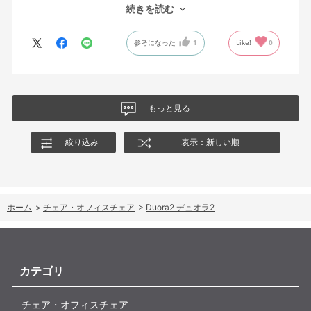
ポートを突き出したり出来るので、モニターに向かわす方にも力
続きを読む
が入っていて仕事をするにはすごく良い椅子でした。
参考になった
1
Like!
0
もっと見る
絞り込み
表示：新しい順
ホーム
>
チェア・オフィスチェア
>
Duora2 デュオラ2
カテゴリ
チェア・オフィスチェア