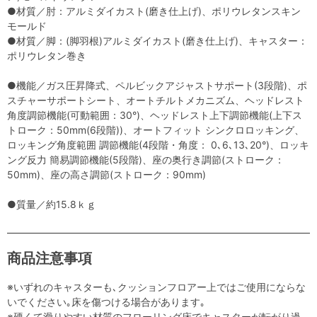
●材質／肘：アルミダイカスト(磨き仕上げ)、ポリウレタンスキン
モールド
●材質／脚：(脚羽根)アルミダイカスト(磨き仕上げ)、キャスター：
ポリウレタン巻き
●機能／ガス圧昇降式、ペルビックアジャストサポート(3段階)、ポ
スチャーサポートシート、オートチルトメカニズム、ヘッドレスト
角度調節機能(可動範囲：30°)、ヘッドレスト上下調節機能(上下ス
トローク：50mm(6段階))、オートフィット シンクロロッキング、
ロッキング角度範囲 調節機能(4段階・角度： 0､6､13､20°)、ロッキ
ング反力 簡易調節機能(5段階)、座の奥行き調節(ストローク：
50mm)、座の高さ調節(ストローク：90mm)
●質量／約15.8ｋｇ
商品注意事項
※いずれのキャスターも､クッションフロアー上ではご使用にならな
いでください｡床を傷つける場合があります｡
※硬くて滑りやすい材質のフローリング床でキャスターが転がり過