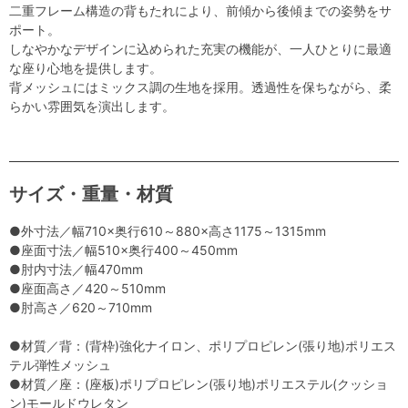
二重フレーム構造の背もたれにより、前傾から後傾までの姿勢をサ
ポート。
しなやかなデザインに込められた充実の機能が、一人ひとりに最適
な座り心地を提供します。
背メッシュにはミックス調の生地を採用。透過性を保ちながら、柔
らかい雰囲気を演出します。
サイズ・重量・材質
●外寸法／幅710×奥行610～880×高さ1175～1315mm
●座面寸法／幅510×奥行400～450mm
●肘内寸法／幅470mm
●座面高さ／420～510mm
●肘高さ／620～710mm
●材質／背：(背枠)強化ナイロン、ポリプロピレン(張り地)ポリエス
テル弾性メッシュ
●材質／座：(座板)ポリプロピレン(張り地)ポリエステル(クッショ
ン)モールドウレタン