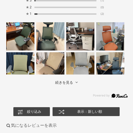
★
3
(1)
★
2
(0)
★
1
(2)
続きを見る
絞り込み
表示：新しい順
気になるレビューを表示