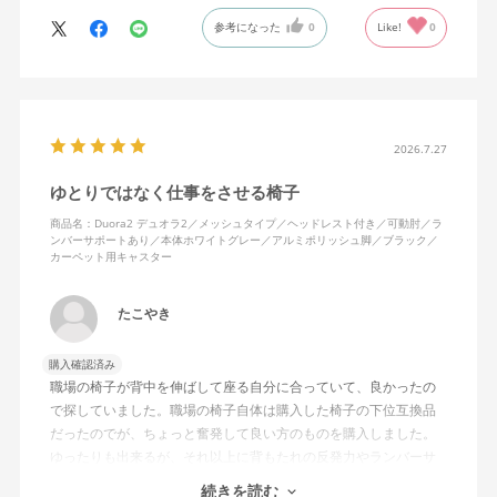
ランバーサポートは思ったよりやさしいサポート。従来使ってい
参考になった
0
Like!
0
た骨盤サポートチェアよりも支える感じは緩やかだが、姿勢の崩
れは起きない。気づくと骨盤が後傾になっている、ってことはな
いので安心です。
背面はクッションタイプかメッシュタイプで相当悩んだが、昨今
の夏の暑さを考えてメッシュを選んで正解。暑気が上がる2階の仕
2026.7.27
事場でも背中に熱がこもらず快適に仕事ができる。カラーのディ
ゆとりではなく仕事をさせる椅子
ープグリーンも爽やかさを感じさせてGOOD。
商品名：Duora2 デュオラ2／メッシュタイプ／ヘッドレスト付き／可動肘／ラ
ンバーサポートあり／本体ホワイトグレー／アルミポリッシュ脚／ブラック／
シンプルで機能性の高いバランスのとれたチェア。背面とヘッド
カーペット用キャスター
レストにもたれかかるような使い方はまだあまりしていないが、
これから読書用にも使って快適性を検証してみたい。
たこやき
購入確認済み
職場の椅子が背中を伸ばして座る自分に合っていて、良かったの
で探していました。職場の椅子自体は購入した椅子の下位互換品
だったのでが、ちょっと奮発して良い方のものを購入しました。
ゆったりも出来るが、それ以上に背もたれの反発力やランバーサ
ポートを突き出したり出来るので、モニターに向かわす方にも力
続きを読む