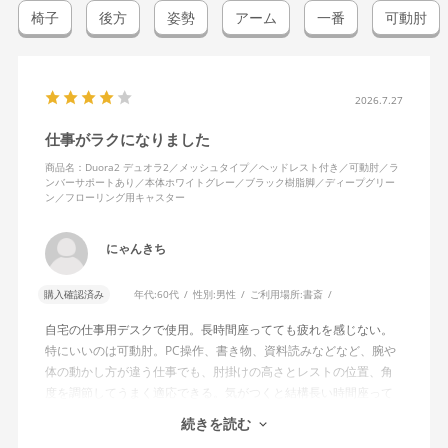
椅子
後方
姿勢
アーム
一番
可動肘
2026.7.27
仕事がラクになりました
商品名：Duora2 デュオラ2／メッシュタイプ／ヘッドレスト付き／可動肘／ラ
ンバーサポートあり／本体ホワイトグレー／ブラック樹脂脚／ディープグリー
ン／フローリング用キャスター
にゃんきち
購入確認済み
年代:
60代
性別:
男性
ご利用場所:
書斎
自宅の仕事用デスクで使用。長時間座ってても疲れを感じない。
特にいいのは可動肘。PC操作、書き物、資料読みなどなど、腕や
体の動かし方が違う仕事でも、肘掛けの高さとレストの位置、角
度を調節してうまく適応できる。気がつくと結構長い時間座って
しまってる。
続きを読む