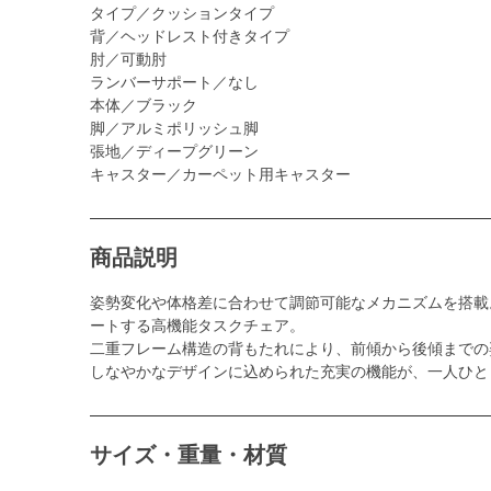
タイプ／クッションタイプ
背／ヘッドレスト付きタイプ
肘／可動肘
ランバーサポート／なし
本体／ブラック
脚／アルミポリッシュ脚
張地／ディープグリーン
キャスター／カーペット用キャスター
商品説明
姿勢変化や体格差に合わせて調節可能なメカニズムを搭載
ートする高機能タスクチェア。
二重フレーム構造の背もたれにより、前傾から後傾までの
しなやかなデザインに込められた充実の機能が、一人ひと
サイズ・重量・材質