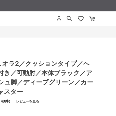
 デュオラ2／クッションタイプ／ヘ
付き／可動肘／本体ブラック／ア
シュ脚／ディープグリーン／カー
ャスター
（43件）
レビューを見る