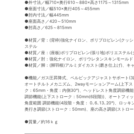
●外寸法／幅710×奥行610～880×高さ1175～1315mm
●座面寸法／幅510×奥行405～455mm
●肘内寸法／幅445mm
●座面高さ／420～510mm
●肘高さ／625～815mm
●材質／背：(背枠)強化ナイロン、ポリプロピレン(クッシ
ステル
●材質／座：(座板)ポリプロピレン(張り地)ポリエステル
●材質／肘：強化ナイロン、ポリウレタンスキンモールド
●材質／脚：(脚羽根)アルミダイカスト(磨き仕上げ)、キ
●機能／ガス圧昇降式、ペルビックアジャストサポート(3
オートチルトメカニズム、2wayモーションアーム(上下ス
ク：65mm・角度：内側30°)、ヘッドレスト角度調節機能
調節機能(上下ストローク：50mm(6段階))、オートフィ
角度範囲 調節機能(4段階・角度： 0､6､13､20°)、ロッ
奥行き調節(ストローク：50mm)、座の高さ調節(ストロー
●質量／約16ｋｇ