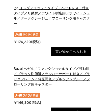
ing イング／メッシュタイプ／ヘッドレスト付き
タイプ／可動肘／ホワイト樹脂脚／ホワイトシェ
ル／ダークグレージュ／フローリング用キャスタ
ー
￥176,220(税込)
買い物かごへ入れる
Bezel ベゼル／ファンクショナルタイプ／可動肘
／ブラック樹脂脚／ランバーサポート付き／ブラ
ックフレーム／背座同色／プルシアンブルー／フ
ローリング用キャスター
￥146,300(税込)