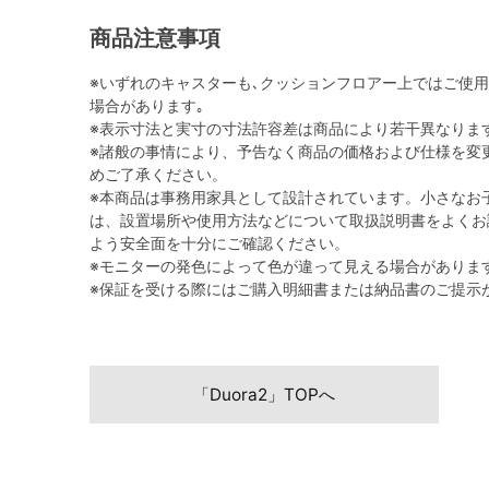
商品注意事項
※いずれのキャスターも､クッションフロアー上ではご使
場合があります｡
※表示寸法と実寸の寸法許容差は商品により若干異なりま
※諸般の事情により、予告なく商品の価格および仕様を変
めご了承ください。
※本商品は事務用家具として設計されています。小さなお
は、設置場所や使用方法などについて取扱説明書をよくお
よう安全面を十分にご確認ください。
※モニターの発色によって色が違って見える場合がありま
※保証を受ける際にはご購入明細書または納品書のご提示
「Duora2」TOPへ