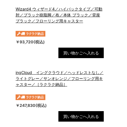
Wizard4 ウィザード4／ハイバックタイプ／可動
肘／ブラック樹脂脚／布／本体 ブラック／背座
ブラック／フローリング用キャスター
￥93,720(税込)
買い物かごへ入れる
ingCloud イングクラウド／ヘッドレストなし／
ライトグレー／サンオレンジ／フローリング用キ
ャスター／［ラクラク納品］
￥247,830(税込)
買い物かごへ入れる