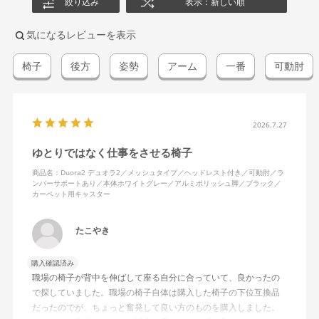
絞り込み
表示：新しい順
気になるレビューを表示
椅子
後方
姿勢
アーム
一番
可動肘
2026.7.27
ゆとりではなく仕事をさせる椅子
商品名：Duora2 デュオラ2／メッシュタイプ／ヘッドレスト付き／可動肘／ラ
ンバーサポートあり／本体ホワイトグレー／アルミポリッシュ脚／ブラック／
カーペット用キャスター
たこやき
購入確認済み
職場の椅子が背中を伸ばして座る自分に合っていて、良かったの
で探していました。職場の椅子自体は購入した椅子の下位互換品
だったのでが、ちょっと奮発して良い方のものを購入しました。