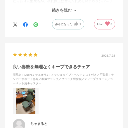
ゆったりも出来るが、それ以上に背もたれの反発力やランバーサ
ポートを突き出したり出来るので、モニターに向かわす方にも力
続きを読む
が入っていて仕事をするにはすごく良い椅子でした。
参考になった
1
Like!
0
2026.7.25
良い姿勢を無理なくキープできるチェア
商品名：Duora2 デュオラ2／メッシュタイプ／ヘッドレスト付き／可動肘／ラ
ンバーサポートあり／本体ブラック／ブラック樹脂脚／ディープグリーン／カ
ーペット用キャスター
ちゃまると