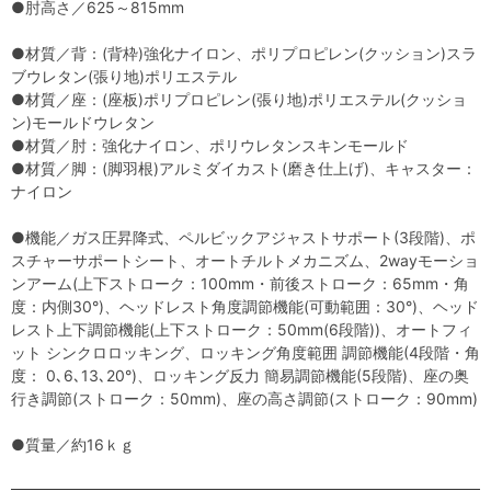
●肘高さ／625～815mm
●材質／背：(背枠)強化ナイロン、ポリプロピレン(クッション)スラ
ブウレタン(張り地)ポリエステル
●材質／座：(座板)ポリプロピレン(張り地)ポリエステル(クッショ
ン)モールドウレタン
●材質／肘：強化ナイロン、ポリウレタンスキンモールド
●材質／脚：(脚羽根)アルミダイカスト(磨き仕上げ)、キャスター：
ナイロン
●機能／ガス圧昇降式、ペルビックアジャストサポート(3段階)、ポ
スチャーサポートシート、オートチルトメカニズム、2wayモーショ
ンアーム(上下ストローク：100mm・前後ストローク：65mm・角
度：内側30°)、ヘッドレスト角度調節機能(可動範囲：30°)、ヘッド
レスト上下調節機能(上下ストローク：50mm(6段階))、オートフィ
ット シンクロロッキング、ロッキング角度範囲 調節機能(4段階・角
度： 0､6､13､20°)、ロッキング反力 簡易調節機能(5段階)、座の奥
行き調節(ストローク：50mm)、座の高さ調節(ストローク：90mm)
●質量／約16ｋｇ