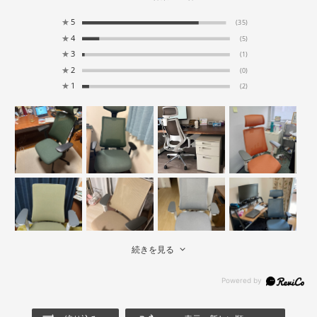
★
5
(35)
★
4
(5)
★
3
(1)
★
2
(0)
★
1
(2)
続きを見る