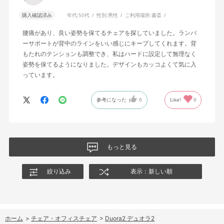
購入確認済み
年代:
50代
性別:
男性
ご利用場所:
書斎
腰痛があり、良い姿勢を保てるチェアを探していました。ランバ
ーサポートが背中のラインをいい感じにキープしてくれます。背
もたれのテンションも調整でき、私はハードに設定して無理なく
姿勢を保てるようになりました。デザインもカッコよくて気に入
っています。
参考になった
0
Like!
0
もっと見る
絞り込み
表示：新しい順
ホーム
>
チェア・オフィスチェア
>
Duora2 デュオラ2