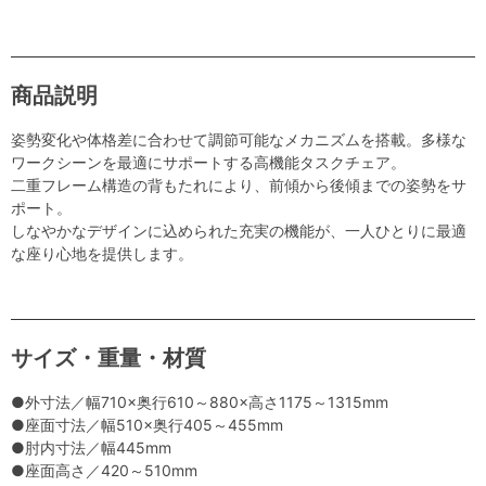
商品説明
姿勢変化や体格差に合わせて調節可能なメカニズムを搭載。多様な
ワークシーンを最適にサポートする高機能タスクチェア。
二重フレーム構造の背もたれにより、前傾から後傾までの姿勢をサ
ポート。
しなやかなデザインに込められた充実の機能が、一人ひとりに最適
な座り心地を提供します。
サイズ・重量・材質
●外寸法／幅710×奥行610～880×高さ1175～1315mm
●座面寸法／幅510×奥行405～455mm
●肘内寸法／幅445mm
●座面高さ／420～510mm