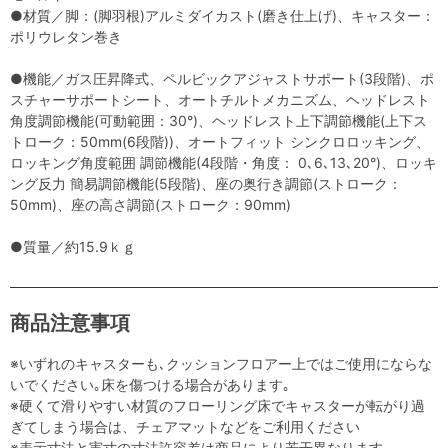
●材質／脚：(脚羽根)アルミダイカスト(磨き仕上げ)、キャスター：
ポリウレタン巻き
●機能／ガス圧昇降式、ペルビックアジャストサポート(3段階)、ポ
スチャーサポートシート、オートチルトメカニズム、ヘッドレスト
角度調節機能(可動範囲：30°)、ヘッドレスト上下調節機能(上下ス
トローク：50mm(6段階))、オートフィット シンクロロッキング、
ロッキング角度範囲 調節機能(4段階・角度： 0､6､13､20°)、ロッキ
ング反力 簡易調節機能(5段階)、座の奥行き調節(ストローク：
50mm)、座の高さ調節(ストローク：90mm)
●質量／約15.9ｋｇ
商品注意事項
※いずれのキャスターも､クッションフロアー上ではご使用にならな
いでください｡床を傷つける場合があります｡
※硬くて滑りやすい材質のフローリング床でキャスターが転がり過
ぎてしまう場合は、チェアマットなどをご利用ください
※表示寸法と実寸の寸法許容差は商品により若干異なります。