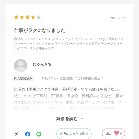
2026.7.27
仕事がラクになりました
商品名：Duora2 デュオラ2／メッシュタイプ／ヘッドレスト付き／可動肘／ラ
ンバーサポートあり／本体ホワイトグレー／ブラック樹脂脚／ディープグリー
ン／フローリング用キャスター
にゃんきち
購入確認済み
年代:
60代
性別:
男性
ご利用場所:
書斎
自宅の仕事用デスクで使用。長時間座ってても疲れを感じない。
特にいいのは可動肘。PC操作、書き物、資料読みなどなど、腕や
体の動かし方が違う仕事でも、肘掛けの高さとレストの位置、角
度を調節してうまく適応できる。気がつくと結構長い時間座って
しまってる。
続きを読む
ランバーサポートは思ったよりやさしいサポート。従来使ってい
参考になった
0
Like!
0
た骨盤サポートチェアよりも支える感じは緩やかだが、姿勢の崩