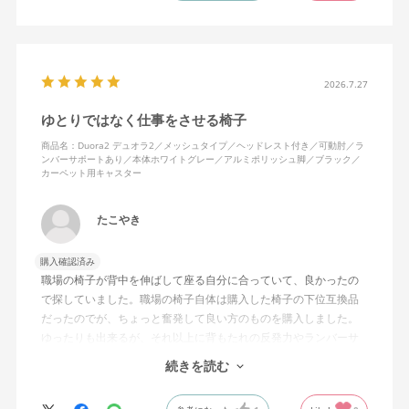
れは起きない。気づくと骨盤が後傾になっている、ってことはな
いので安心です。
背面はクッションタイプかメッシュタイプで相当悩んだが、昨今
の夏の暑さを考えてメッシュを選んで正解。暑気が上がる2階の仕
2026.7.27
事場でも背中に熱がこもらず快適に仕事ができる。カラーのディ
ゆとりではなく仕事をさせる椅子
ープグリーンも爽やかさを感じさせてGOOD。
商品名：Duora2 デュオラ2／メッシュタイプ／ヘッドレスト付き／可動肘／ラ
ンバーサポートあり／本体ホワイトグレー／アルミポリッシュ脚／ブラック／
シンプルで機能性の高いバランスのとれたチェア。背面とヘッド
カーペット用キャスター
レストにもたれかかるような使い方はまだあまりしていないが、
これから読書用にも使って快適性を検証してみたい。
たこやき
購入確認済み
職場の椅子が背中を伸ばして座る自分に合っていて、良かったの
で探していました。職場の椅子自体は購入した椅子の下位互換品
だったのでが、ちょっと奮発して良い方のものを購入しました。
ゆったりも出来るが、それ以上に背もたれの反発力やランバーサ
ポートを突き出したり出来るので、モニターに向かわす方にも力
続きを読む
が入っていて仕事をするにはすごく良い椅子でした。