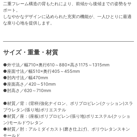
二重フレーム構造の背もたれにより、前傾から後傾までの姿勢をサ
ポート。
しなやかなデザインに込められた充実の機能が、一人ひとりに最適
な座り心地を提供します。
サイズ・重量・材質
●外寸法／幅710×奥行610～880×高さ1175～1315mm
●座面寸法／幅510×奥行405～455mm
●肘内寸法／幅470mm
●座面高さ／420～510mm
●肘高さ／620～710mm
●材質／背：(背枠)強化ナイロン、ポリプロピレン(クッション)スラ
ブウレタン(張り地)ポリエステル
●材質／座：(座板)ポリプロピレン(張り地)ポリエステル(クッショ
ン)モールドウレタン
●材質／肘：アルミダイカスト(磨き仕上げ)、ポリウレタンスキン
モールド