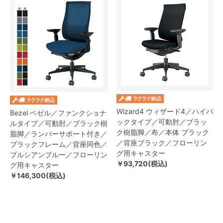
Wizard4 ウィザード4／ハイバ
Bezel ベゼル／ファンクショナ
ックタイプ／可動肘／ブラッ
ルタイプ／可動肘／ブラック樹
ク樹脂脚／布／本体 ブラック
脂脚／ランバーサポート付き／
／背座ブラック／フローリン
ブラックフレーム／背座同色／
グ用キャスター
プルシアンブルー／フローリン
￥93,720(税込)
グ用キャスター
￥146,300(税込)