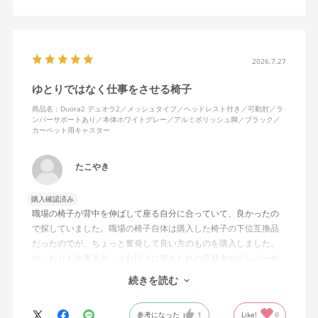
れは起きない。気づくと骨盤が後傾になっている、ってことはな
いので安心です。
背面はクッションタイプかメッシュタイプで相当悩んだが、昨今
の夏の暑さを考えてメッシュを選んで正解。暑気が上がる2階の仕
2026.7.27
事場でも背中に熱がこもらず快適に仕事ができる。カラーのディ
ゆとりではなく仕事をさせる椅子
ープグリーンも爽やかさを感じさせてGOOD。
商品名：Duora2 デュオラ2／メッシュタイプ／ヘッドレスト付き／可動肘／ラ
ンバーサポートあり／本体ホワイトグレー／アルミポリッシュ脚／ブラック／
シンプルで機能性の高いバランスのとれたチェア。背面とヘッド
カーペット用キャスター
レストにもたれかかるような使い方はまだあまりしていないが、
これから読書用にも使って快適性を検証してみたい。
たこやき
購入確認済み
職場の椅子が背中を伸ばして座る自分に合っていて、良かったの
で探していました。職場の椅子自体は購入した椅子の下位互換品
だったのでが、ちょっと奮発して良い方のものを購入しました。
ゆったりも出来るが、それ以上に背もたれの反発力やランバーサ
ポートを突き出したり出来るので、モニターに向かわす方にも力
続きを読む
が入っていて仕事をするにはすごく良い椅子でした。
参考になった
1
Like!
0