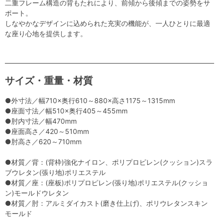
二重フレーム構造の背もたれにより、前傾から後傾までの姿勢をサ
ポート。
しなやかなデザインに込められた充実の機能が、一人ひとりに最適
な座り心地を提供します。
サイズ・重量・材質
●外寸法／幅710×奥行610～880×高さ1175～1315mm
●座面寸法／幅510×奥行405～455mm
●肘内寸法／幅470mm
●座面高さ／420～510mm
●肘高さ／620～710mm
●材質／背：(背枠)強化ナイロン、ポリプロピレン(クッション)スラ
ブウレタン(張り地)ポリエステル
●材質／座：(座板)ポリプロピレン(張り地)ポリエステル(クッショ
ン)モールドウレタン
●材質／肘：アルミダイカスト(磨き仕上げ)、ポリウレタンスキン
モールド