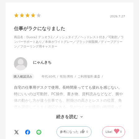
2026.7.27
仕事がラクになりました
商品名：Duora2 デュオラ2／メッシュタイプ／ヘッドレスト付き／可動肘／ラ
ンバーサポートあり／本体ホワイトグレー／ブラック樹脂脚／ディープグリー
ン／フローリング用キャスター
にゃんきち
購入確認済み
年代:
60代
性別:
男性
ご利用場所:
書斎
自宅の仕事用デスクで使用。長時間座ってても疲れを感じない。
特にいいのは可動肘。PC操作、書き物、資料読みなどなど、腕や
体の動かし方が違う仕事でも、肘掛けの高さとレストの位置、角
度を調節してうまく適応できる。気がつくと結構長い時間座って
しまってる。
続きを読む
ランバーサポートは思ったよりやさしいサポート。従来使ってい
参考になった
0
Like!
0
た骨盤サポートチェアよりも支える感じは緩やかだが、姿勢の崩