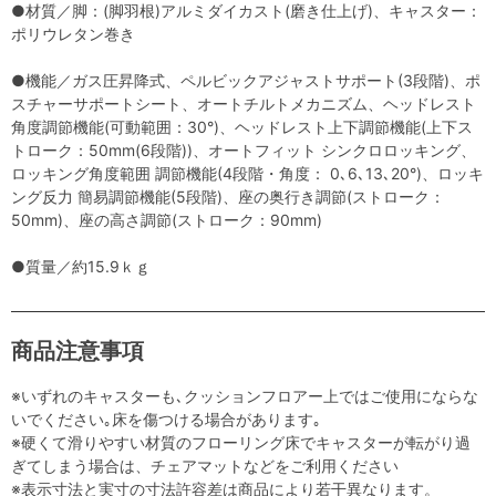
●材質／脚：(脚羽根)アルミダイカスト(磨き仕上げ)、キャスター：
ポリウレタン巻き
●機能／ガス圧昇降式、ペルビックアジャストサポート(3段階)、ポ
スチャーサポートシート、オートチルトメカニズム、ヘッドレスト
角度調節機能(可動範囲：30°)、ヘッドレスト上下調節機能(上下ス
トローク：50mm(6段階))、オートフィット シンクロロッキング、
ロッキング角度範囲 調節機能(4段階・角度： 0､6､13､20°)、ロッキ
ング反力 簡易調節機能(5段階)、座の奥行き調節(ストローク：
50mm)、座の高さ調節(ストローク：90mm)
●質量／約15.9ｋｇ
商品注意事項
※いずれのキャスターも､クッションフロアー上ではご使用にならな
いでください｡床を傷つける場合があります｡
※硬くて滑りやすい材質のフローリング床でキャスターが転がり過
ぎてしまう場合は、チェアマットなどをご利用ください
※表示寸法と実寸の寸法許容差は商品により若干異なります。