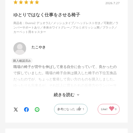
2026.7.27
ゆとりではなく仕事をさせる椅子
商品名：Duora2 デュオラ2／メッシュタイプ／ヘッドレスト付き／可動肘／ラ
ンバーサポートあり／本体ホワイトグレー／アルミポリッシュ脚／ブラック／
カーペット用キャスター
たこやき
購入確認済み
職場の椅子が背中を伸ばして座る自分に合っていて、良かったの
で探していました。職場の椅子自体は購入した椅子の下位互換品
だったのでが、ちょっと奮発して良い方のものを購入しました。
ゆったりも出来るが、それ以上に背もたれの反発力やランバーサ
ポートを突き出したり出来るので、モニターに向かわす方にも力
続きを読む
が入っていて仕事をするにはすごく良い椅子でした。
参考になった
1
Like!
0