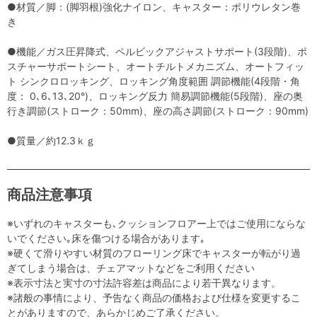
●材質／脚：(脚羽根)強化ナイロン、キャスター：ポリウレタン巻
き
●機能／ガス圧昇降式、ペルビックアジャストサポート(3段階)、ポ
スチャーサポートシート、オートチルトメカニズム、オートフィッ
ト シンクロロッキング、ロッキング角度範囲 調節機能(4段階・角
度： 0､6､13､20°)、ロッキング反力 簡易調節機能(5段階)、座の奥
行き調節(ストローク：50mm)、座の高さ調節(ストローク：90mm)
●質量／約12.3ｋｇ
商品注意事項
※いずれのキャスターも､クッションフロアー上ではご使用にならな
いでください｡床を傷つける場合があります｡
※硬くて滑りやすい材質のフローリング床でキャスターが転がり過
ぎてしまう場合は、チェアマットなどをご利用ください
※表示寸法と実寸の寸法許容差は商品により若干異なります。
※諸般の事情により、予告なく商品の価格および仕様を変更するこ
とがありますので、あらかじめご了承ください。