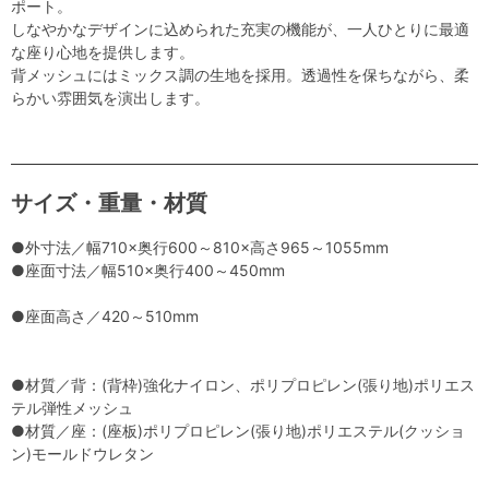
ポート。
しなやかなデザインに込められた充実の機能が、一人ひとりに最適
な座り心地を提供します。
背メッシュにはミックス調の生地を採用。透過性を保ちながら、柔
らかい雰囲気を演出します。
サイズ・重量・材質
●外寸法／幅710×奥行600～810×高さ965～1055mm
●座面寸法／幅510×奥行400～450mm
●座面高さ／420～510mm
●材質／背：(背枠)強化ナイロン、ポリプロピレン(張り地)ポリエス
テル弾性メッシュ
●材質／座：(座板)ポリプロピレン(張り地)ポリエステル(クッショ
ン)モールドウレタン