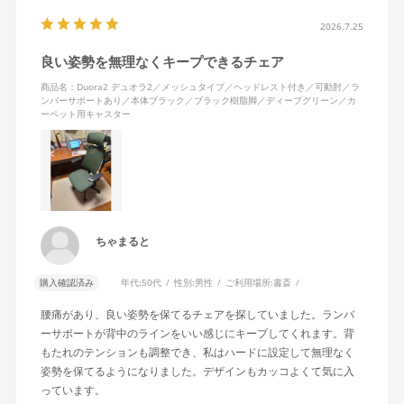
2026.7.25
良い姿勢を無理なくキープできるチェア
商品名：Duora2 デュオラ2／メッシュタイプ／ヘッドレスト付き／可動肘／ラ
ンバーサポートあり／本体ブラック／ブラック樹脂脚／ディープグリーン／カ
ーペット用キャスター
ちゃまると
購入確認済み
年代:
50代
性別:
男性
ご利用場所:
書斎
腰痛があり、良い姿勢を保てるチェアを探していました。ランバ
ーサポートが背中のラインをいい感じにキープしてくれます。背
もたれのテンションも調整でき、私はハードに設定して無理なく
姿勢を保てるようになりました。デザインもカッコよくて気に入
っています。