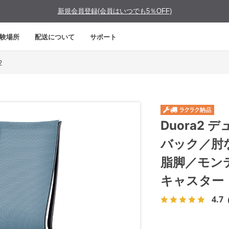
新規会員登録(会員はいつでも5％OFF)
験場所
配送について
サポート
2
Duora2
バック／肘
脂脚／モン
キャスター
4.7