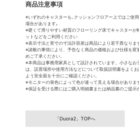
商品注意事項
※いずれのキャスターも､クッションフロアー上ではご使
場合があります｡
※硬くて滑りやすい材質のフローリング床でキャスターが
ットなどをご利用ください
※表示寸法と実寸の寸法許容差は商品により若干異なりま
※諸般の事情により、予告なく商品の価格および仕様を変
めご了承ください。
※本商品は事務用家具として設計されています。小さなお
は、設置場所や使用方法などについて取扱説明書をよくお
よう安全面を十分にご確認ください。
※モニターの発色によって色が違って見える場合がありま
※保証を受ける際にはご購入明細書または納品書のご提示
「Duora2」TOPへ