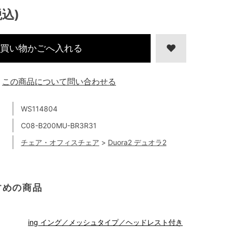
税込)
買い物かごへ入れる
この商品について問い合わせる
WS114804
C08-B200MU-BR3R31
チェア・オフィスチェア
>
Duora2 デュオラ2
すめの商品
ing イング／メッシュタイプ／ヘッドレスト付き