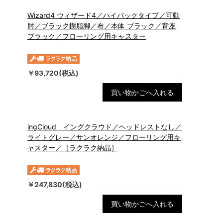
Wizard4 ウィザード4／ハイバックタイプ／可動
肘／ブラック樹脂脚／布／本体 ブラック／背座
ブラック／フローリング用キャスター
￥93,720(税込)
買い物かごへ入れる
ingCloud イングクラウド／ヘッドレストなし／
ライトグレー／サンオレンジ／フローリング用キ
ャスター／［ラクラク納品］
￥247,830(税込)
買い物かごへ入れる