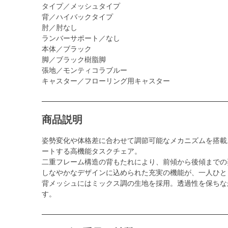
タイプ／メッシュタイプ
背／ハイバックタイプ
肘／肘なし
ランバーサポート／なし
本体／ブラック
脚／ブラック樹脂脚
張地／モンティコラブルー
キャスター／フローリング用キャスター
商品説明
姿勢変化や体格差に合わせて調節可能なメカニズムを搭載
ートする高機能タスクチェア。
二重フレーム構造の背もたれにより、前傾から後傾までの
しなやかなデザインに込められた充実の機能が、一人ひと
背メッシュにはミックス調の生地を採用。透過性を保ちな
す。