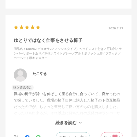
れは起きない。気づくと骨盤が後傾になっている、ってことはな
いので安心です。
背面はクッションタイプかメッシュタイプで相当悩んだが、昨今
の夏の暑さを考えてメッシュを選んで正解。暑気が上がる2階の仕
2026.7.27
事場でも背中に熱がこもらず快適に仕事ができる。カラーのディ
ゆとりではなく仕事をさせる椅子
ープグリーンも爽やかさを感じさせてGOOD。
商品名：Duora2 デュオラ2／メッシュタイプ／ヘッドレスト付き／可動肘／ラ
ンバーサポートあり／本体ホワイトグレー／アルミポリッシュ脚／ブラック／
シンプルで機能性の高いバランスのとれたチェア。背面とヘッド
カーペット用キャスター
レストにもたれかかるような使い方はまだあまりしていないが、
これから読書用にも使って快適性を検証してみたい。
たこやき
購入確認済み
職場の椅子が背中を伸ばして座る自分に合っていて、良かったの
で探していました。職場の椅子自体は購入した椅子の下位互換品
だったのでが、ちょっと奮発して良い方のものを購入しました。
ゆったりも出来るが、それ以上に背もたれの反発力やランバーサ
ポートを突き出したり出来るので、モニターに向かわす方にも力
続きを読む
が入っていて仕事をするにはすごく良い椅子でした。