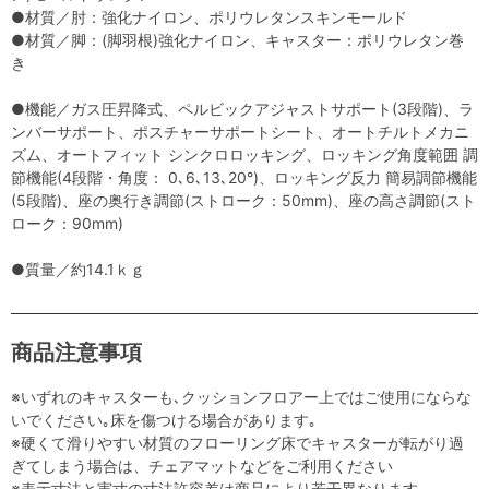
●材質／肘：強化ナイロン、ポリウレタンスキンモールド
●材質／脚：(脚羽根)強化ナイロン、キャスター：ポリウレタン巻
き
●機能／ガス圧昇降式、ペルビックアジャストサポート(3段階)、ラ
ンバーサポート、ポスチャーサポートシート、オートチルトメカニ
ズム、オートフィット シンクロロッキング、ロッキング角度範囲 調
節機能(4段階・角度： 0､6､13､20°)、ロッキング反力 簡易調節機能
(5段階)、座の奥行き調節(ストローク：50mm)、座の高さ調節(スト
ローク：90mm)
●質量／約14.1ｋｇ
商品注意事項
※いずれのキャスターも､クッションフロアー上ではご使用にならな
いでください｡床を傷つける場合があります｡
※硬くて滑りやすい材質のフローリング床でキャスターが転がり過
ぎてしまう場合は、チェアマットなどをご利用ください
※表示寸法と実寸の寸法許容差は商品により若干異なります。