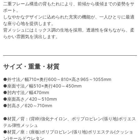
二重フレーム構造の背もたれにより、前傾から後傾までの姿勢をサ
ポート。
しなやかなデザインに込められた充実の機能が、一人ひとりに最適
な座り心地を提供します。
背メッシュにはミックス調の生地を採用。透過性を保ちながら、柔
らかい雰囲気を演出します。
サイズ・重量・材質
●外寸法／幅710×奥行600～810×高さ965～1055mm
●座面寸法／幅510×奥行400～450mm
●肘内寸法／幅470mm
●座面高さ／420～510mm
●肘高さ／620～710mm
●材質／背：(背枠)強化ナイロン、ポリプロピレン(張り地)ポリエス
テル弾性メッシュ
●材質／座：(座板)ポリプロピレン(張り地)ポリエステル(クッショ
ン)モールドウレタン