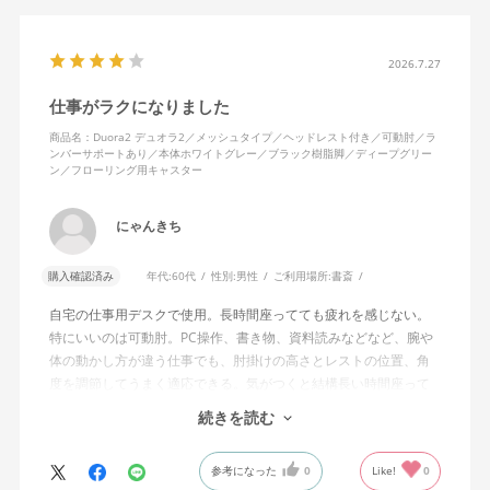
2026.7.27
仕事がラクになりました
商品名：Duora2 デュオラ2／メッシュタイプ／ヘッドレスト付き／可動肘／ラ
ンバーサポートあり／本体ホワイトグレー／ブラック樹脂脚／ディープグリー
ン／フローリング用キャスター
にゃんきち
購入確認済み
年代:
60代
性別:
男性
ご利用場所:
書斎
自宅の仕事用デスクで使用。長時間座ってても疲れを感じない。
特にいいのは可動肘。PC操作、書き物、資料読みなどなど、腕や
体の動かし方が違う仕事でも、肘掛けの高さとレストの位置、角
度を調節してうまく適応できる。気がつくと結構長い時間座って
しまってる。
続きを読む
ランバーサポートは思ったよりやさしいサポート。従来使ってい
参考になった
0
Like!
0
た骨盤サポートチェアよりも支える感じは緩やかだが、姿勢の崩