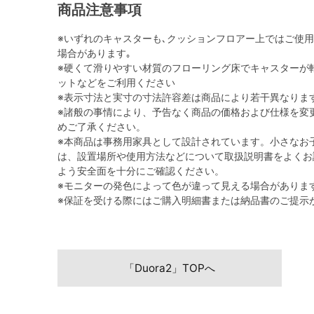
商品注意事項
※いずれのキャスターも､クッションフロアー上ではご使
場合があります｡
※硬くて滑りやすい材質のフローリング床でキャスターが
ットなどをご利用ください
※表示寸法と実寸の寸法許容差は商品により若干異なりま
※諸般の事情により、予告なく商品の価格および仕様を変
めご了承ください。
※本商品は事務用家具として設計されています。小さなお
は、設置場所や使用方法などについて取扱説明書をよくお
よう安全面を十分にご確認ください。
※モニターの発色によって色が違って見える場合がありま
※保証を受ける際にはご購入明細書または納品書のご提示
「Duora2」TOPへ