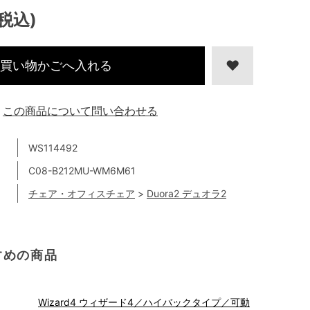
(税込)
買い物かごへ入れる
この商品について問い合わせる
WS114492
C08-B212MU-WM6M61
チェア・オフィスチェア
>
Duora2 デュオラ2
すめの商品
Wizard4 ウィザード4／ハイバックタイプ／可動