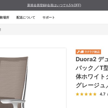
新規会員登録(会員はいつでも5％OFF)
験場所
配送について
サポート
2
Duora2
バック／T
体ホワイト
グレージュ
4.7