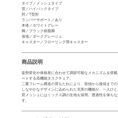
タイプ／メッシュタイプ
背／ハイバックタイプ
肘／T型肘
ランバーサポート／あり
本体／ホワイトグレー
脚／ブラック樹脂脚
張地／ダークグレージュ
キャスター／フローリング用キャスター
商品説明
姿勢変化や体格差に合わせて調節可能なメカニズムを搭載
ートする高機能タスクチェア。
二重フレーム構造の背もたれにより、前傾から後傾までの
しなやかなデザインに込められた充実の機能が、一人ひと
背メッシュにはミックス調の生地を採用。透過性を保ちな
す。