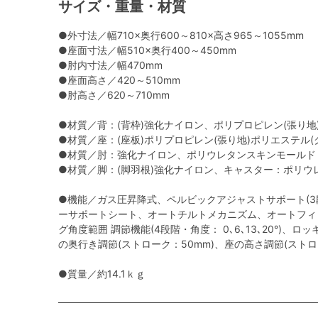
サイズ・重量・材質
●外寸法／幅710×奥行600～810×高さ965～1055mm
●座面寸法／幅510×奥行400～450mm
●肘内寸法／幅470mm
●座面高さ／420～510mm
●肘高さ／620～710mm
●材質／背：(背枠)強化ナイロン、ポリプロピレン(張り
●材質／座：(座板)ポリプロピレン(張り地)ポリエステル
●材質／肘：強化ナイロン、ポリウレタンスキンモールド
●材質／脚：(脚羽根)強化ナイロン、キャスター：ポリウ
●機能／ガス圧昇降式、ペルビックアジャストサポート(3
ーサポートシート、オートチルトメカニズム、オートフィ
グ角度範囲 調節機能(4段階・角度： 0､6､13､20°)、ロ
の奥行き調節(ストローク：50mm)、座の高さ調節(ストロ
●質量／約14.1ｋｇ