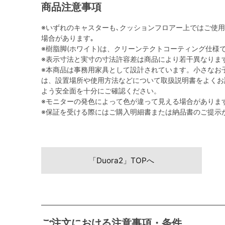
商品注意事項
※いずれのキャスターも､クッションフロアー上ではご使
場合があります｡
※樹脂脚(ホワイト)は、クリーンテクトコーティング仕様
※表示寸法と実寸の寸法許容差は商品により若干異なりま
※本商品は事務用家具として設計されています。小さなお
は、設置場所や使用方法などについて取扱説明書をよくお
よう安全面を十分にご確認ください。
※モニターの発色によって色が違って見える場合がありま
※保証を受ける際にはご購入明細書または納品書のご提示
「Duora2」TOPへ
ご注文における注意事項・条件