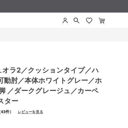
 デュオラ2／クッションタイプ／ハ
可動肘／本体ホワイトグレー／ホ
脂脚 ／ダークグレージュ／カーペ
スター
（43件）
レビューを見る