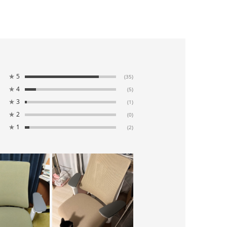
★
5
(35)
★
4
(5)
★
3
(1)
★
2
(0)
★
1
(2)