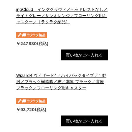
ingCloud イングクラウド／ヘッドレストなし／
ライトグレー／サンオレンジ／フローリング用キ
ャスター／［ラクラク納品］
￥247,830(税込)
買い物かごへ入れる
Wizard4 ウィザード4／ハイバックタイプ／可動
肘／ブラック樹脂脚／布／本体 ブラック／背座
ブラック／フローリング用キャスター
￥93,720(税込)
買い物かごへ入れる