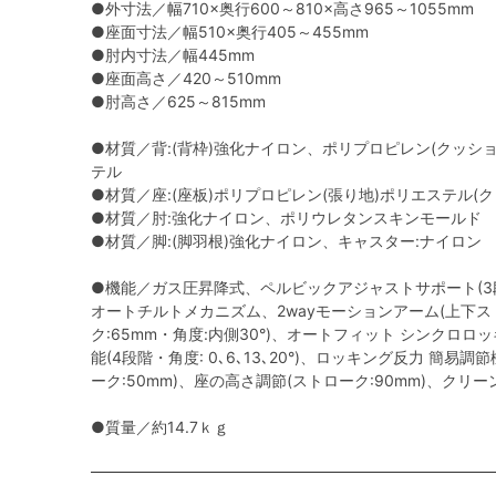
●外寸法／幅710×奥行600～810×高さ965～1055mm
●座面寸法／幅510×奥行405～455mm
●肘内寸法／幅445mm
●座面高さ／420～510mm
●肘高さ／625～815mm
●材質／背:(背枠)強化ナイロン、ポリプロピレン(クッショ
テル
●材質／座:(座板)ポリプロピレン(張り地)ポリエステル(
●材質／肘:強化ナイロン、ポリウレタンスキンモールド
●材質／脚:(脚羽根)強化ナイロン、キャスター:ナイロン
●機能／ガス圧昇降式、ペルビックアジャストサポート(3
オートチルトメカニズム、2wayモーションアーム(上下ス
ク:65mm・角度:内側30°)、オートフィット シンクロ
能(4段階・角度: 0､6､13､20°)、ロッキング反力 簡易
ーク:50mm)、座の高さ調節(ストローク:90mm)、クリ
●質量／約14.7ｋｇ