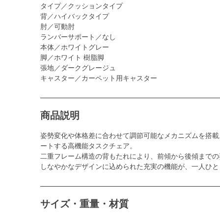
タイプ／クッションタイプ
背／ハイバックタイプ
肘／可動肘
ランバーサポート／なし
本体／ホワイトグレー
脚／ホワイト 樹脂脚
張地／ダークグレージュ
キャスター／カーペット用キャスター
商品説明
姿勢変化や体格差に合わせて調節可能なメカニズムを搭載
ートする高機能タスクチェア。
二重フレーム構造の背もたれにより、前傾から後傾までの
しなやかなデザインに込められた充実の機能が、一人ひと
サイズ・重量・材質