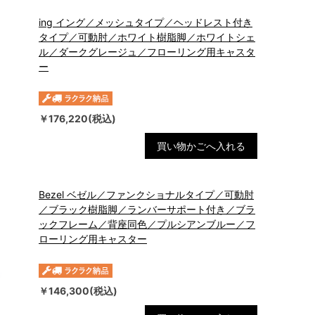
ing イング／メッシュタイプ／ヘッドレスト付き
タイプ／可動肘／ホワイト樹脂脚／ホワイトシェ
ル／ダークグレージュ／フローリング用キャスタ
ー
￥176,220(税込)
買い物かごへ入れる
Bezel ベゼル／ファンクショナルタイプ／可動肘
／ブラック樹脂脚／ランバーサポート付き／ブラ
ックフレーム／背座同色／プルシアンブルー／フ
ローリング用キャスター
￥146,300(税込)