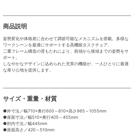
商品説明
姿勢変化や体格差に合わせて調節可能なメカニズムを搭載。多様な
ワークシーンを最適にサポートする高機能タスクチェア。
二重フレーム構造の背もたれにより、前傾から後傾までの姿勢をサ
ポート。
しなやかなデザインに込められた充実の機能が、一人ひとりに最適
な座り心地を提供します。
サイズ・重量・材質
●外寸法／幅710×奥行600～810×高さ965～1055mm
●座面寸法／幅510×奥行405～455mm
●肘内寸法／幅445mm
●座面高さ／420～510mm