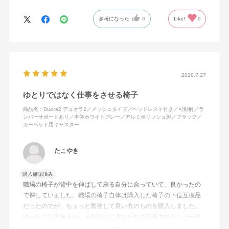
ランバーサポートは思ったよりやさしいサポート。従来使ってい
参考になった
0
Like!
0
た骨盤サポートチェアよりも支える感じは緩やかだが、姿勢の崩
れは起きない。気づくと骨盤が後傾になっている、ってことはな
いので安心です。
背面はクッションタイプかメッシュタイプで相当悩んだが、昨今
の夏の暑さを考えてメッシュを選んで正解。暑気が上がる2階の仕
2026.7.27
事場でも背中に熱がこもらず快適に仕事ができる。カラーのディ
ゆとりではなく仕事をさせる椅子
ープグリーンも爽やかさを感じさせてGOOD。
商品名：Duora2 デュオラ2／メッシュタイプ／ヘッドレスト付き／可動肘／ラ
ンバーサポートあり／本体ホワイトグレー／アルミポリッシュ脚／ブラック／
シンプルで機能性の高いバランスのとれたチェア。背面とヘッド
カーペット用キャスター
レストにもたれかかるような使い方はまだあまりしていないが、
これから読書用にも使って快適性を検証してみたい。
たこやき
購入確認済み
職場の椅子が背中を伸ばして座る自分に合っていて、良かったの
で探していました。職場の椅子自体は購入した椅子の下位互換品
だったのでが、ちょっと奮発して良い方のものを購入しました。
ゆったりも出来るが、それ以上に背もたれの反発力やランバーサ
ポートを突き出したり出来るので、モニターに向かわす方にも力