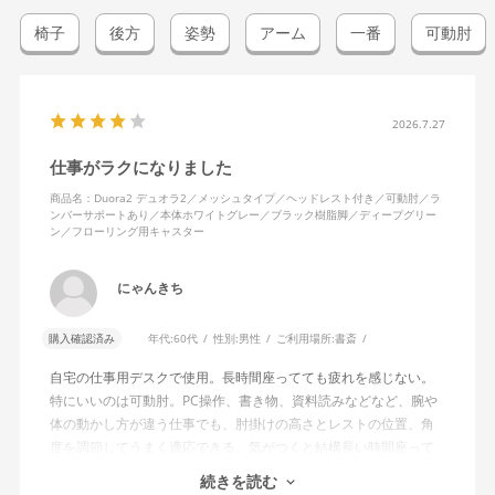
椅子
後方
姿勢
アーム
一番
可動肘
2026.7.27
仕事がラクになりました
商品名：Duora2 デュオラ2／メッシュタイプ／ヘッドレスト付き／可動肘／ラ
ンバーサポートあり／本体ホワイトグレー／ブラック樹脂脚／ディープグリー
ン／フローリング用キャスター
にゃんきち
購入確認済み
年代:
60代
性別:
男性
ご利用場所:
書斎
自宅の仕事用デスクで使用。長時間座ってても疲れを感じない。
特にいいのは可動肘。PC操作、書き物、資料読みなどなど、腕や
体の動かし方が違う仕事でも、肘掛けの高さとレストの位置、角
度を調節してうまく適応できる。気がつくと結構長い時間座って
しまってる。
続きを読む