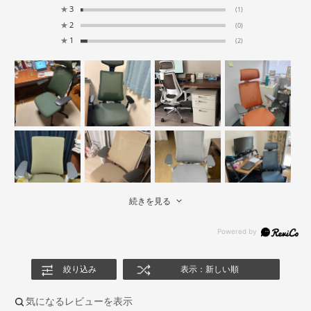
★
3
(1)
★
2
(0)
★
1
(2)
続きを見る
絞り込み
表示：新しい順
気になるレビューを表示