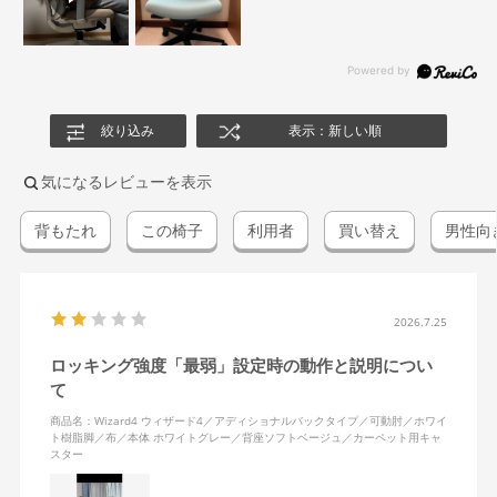
絞り込み
表示：新しい順
気になるレビューを表示
背もたれ
この椅子
利用者
買い替え
男性向
2026.7.25
ロッキング強度「最弱」設定時の動作と説明につい
て
商品名：Wizard4 ウィザード4／アディショナルバックタイプ／可動肘／ホワイ
ト樹脂脚／布／本体 ホワイトグレー／背座ソフトベージュ／カーペット用キャ
スター