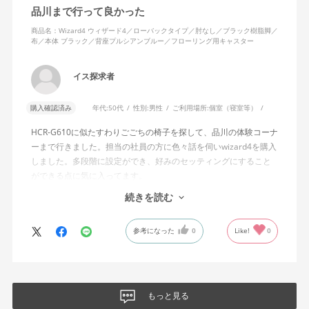
品川まで行って良かった
あれば、ロッキング機能としてどのような使用感を想定している
のか疑問に感じています。
商品名：Wizard4 ウィザード4／ローバックタイプ／肘なし／ブラック樹脂脚／
布／本体 ブラック／背座プルシアンブルー／フローリング用キャスター
説明書では、オートフィットシンクロロッキングについて「どの
角度でもバランスをとりやすい反力特性に自動調整する機能」と
イス探求者
説明されています。しかし、この機能と、最弱設定でも背もたれ
が可動範囲の5割程度までしか倒れないこととの関係については、
購入確認済み
年代:
50代
性別:
男性
ご利用場所:
個室（寝室等）
説明を読んでも理解できませんでした。
HCR-G610に似たすわりごごちの椅子を探して、品川の体験コーナ
問い合わせに対しては、「オートフィットシンクロロッキングの
ーまで行きました。担当の社員の方に色々話を伺いwizard4を購入
反力特性を自動調整する機能が働いているため」「Wizard2とは機
しました。多段階に設定ができ、好みのセッティングにすること
構が異なるため、同じ挙動にはならない」との回答をいただきま
ができる点に気に入ってます。
した。しかし、オートフィットシンクロロッキングとロッキング
しいて言えば、座面がもう少し硬めが好みに近かったなと思いま
続きを読む
強度調整との関係や、最弱設定であっても大きな反力が残る理由
す。座面の硬さまで調節出来る機能が有れば完璧だと思います。
についての具体的な説明はなく、疑問は解消されませんでした。
参考になった
0
Like!
0
製品自体に不具合があるとは考えていませんが、少なくとも私の
体格・使用環境では、期待していたロッキング性能とは大きく異
なる結果でした。今後、購入を検討する利用者に対して、ロッキ
ングの特性や体重による使用感の違いが、より分かりやすく案内
もっと見る
されることを期待します。