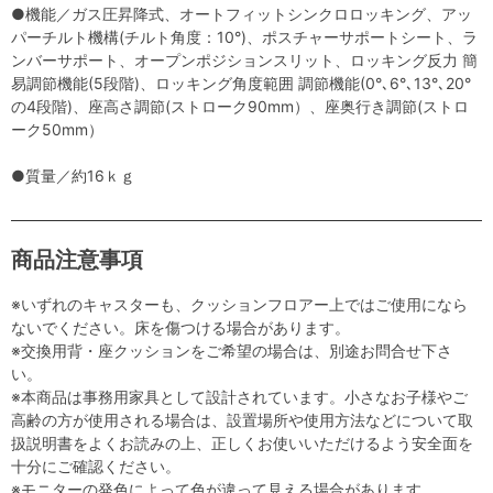
●機能／ガス圧昇降式、オートフィットシンクロロッキング、アッ
パーチルト機構(チルト角度：10°)、ポスチャーサポートシート、ラ
ンバーサポート、オープンポジションスリット、ロッキング反力 簡
易調節機能(5段階)、ロッキング角度範囲 調節機能(0°､6°､13°､20°
の4段階)、座高さ調節(ストローク90mm）、座奥行き調節(ストロ
ーク50mm）
●質量／約16ｋｇ
商品注意事項
※いずれのキャスターも、クッションフロアー上ではご使用になら
ないでください。床を傷つける場合があります。
※交換用背・座クッションをご希望の場合は、別途お問合せ下さ
い。
※本商品は事務用家具として設計されています。小さなお子様やご
高齢の方が使用される場合は、設置場所や使用方法などについて取
扱説明書をよくお読みの上、正しくお使いいただけるよう安全面を
十分にご確認ください。
※モニターの発色によって色が違って見える場合があります。