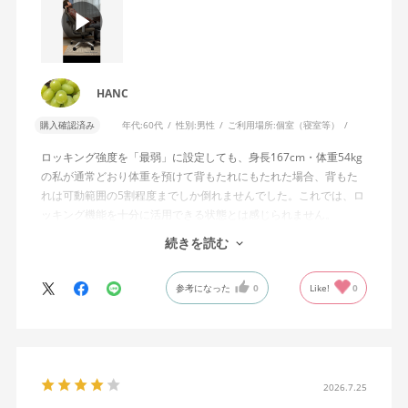
HANC
購入確認済み
年代:
60代
性別:
男性
ご利用場所:
個室（寝室等）
ロッキング強度を「最弱」に設定しても、身長167cm・体重54kg
の私が通常どおり体重を預けて背もたれにもたれた場合、背もた
れは可動範囲の5割程度までしか倒れませんでした。これでは、ロ
ッキング機能を十分に活用できる状態とは感じられません。
続きを読む
私は勤務先で約11年間、同シリーズのWizard2を使用していま
す。Wizard2にもロッキング強度調整機能が備わっており、最弱に
参考になった
0
Like!
0
設定した場合は、通常どおり体重を預けることで背もたれは可動
範囲いっぱいまで倒れます。
そのため、Wizard4で最弱設定でも大きな反力が残り、可動範囲の
半分程度までしか倒れない点に強い違和感がありました。女性を
含めれば私より体重の軽い利用者は数多くいると思われるため、
2026.7.25
そのような利用者が最弱設定でも十分に背もたれを倒せないので