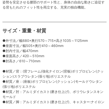
姿勢を安定させる腰部のサポート性と、身体の自由な動きに追従す
る背もたれのフィット性を両立する、充実の独自機能。
サイズ・重量・材質
●外寸法／幅680×奥行570～715×高さ1035～1125mm
●座面寸法／幅505×奥行410～460mm
●肘内寸法／幅470mm
●座面高さ／420～510mm
●肘高さ／610～710mm
●材質／背：(背フレーム)強化ナイロン(背板)ポリプロピレン(クッ
ション)スラブウレタン(張り地)ポリエステル
●材質／座：(座板)ポリプロピレン(クッション)モールドウレタン
(張り地)ポリエステル
●材質／肘：アルミダイカスト(磨き仕上げ)、ポリウレタンスキン
モールド
●材質／脚：アルミダイカスト(磨き仕上げ)、キャスター:ナイロン