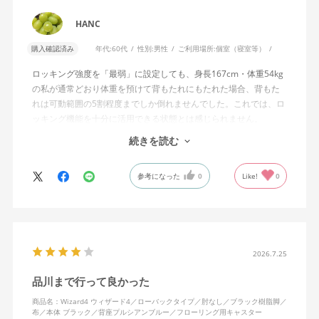
HANC
購入確認済み
年代:
60代
性別:
男性
ご利用場所:
個室（寝室等）
ロッキング強度を「最弱」に設定しても、身長167cm・体重54kg
の私が通常どおり体重を預けて背もたれにもたれた場合、背もた
れは可動範囲の5割程度までしか倒れませんでした。これでは、ロ
ッキング機能を十分に活用できる状態とは感じられません。
続きを読む
私は勤務先で約11年間、同シリーズのWizard2を使用していま
す。Wizard2にもロッキング強度調整機能が備わっており、最弱に
参考になった
0
Like!
0
設定した場合は、通常どおり体重を預けることで背もたれは可動
範囲いっぱいまで倒れます。
そのため、Wizard4で最弱設定でも大きな反力が残り、可動範囲の
半分程度までしか倒れない点に強い違和感がありました。女性を
含めれば私より体重の軽い利用者は数多くいると思われるため、
2026.7.25
そのような利用者が最弱設定でも十分に背もたれを倒せないので
品川まで行って良かった
あれば、ロッキング機能としてどのような使用感を想定している
のか疑問に感じています。
商品名：Wizard4 ウィザード4／ローバックタイプ／肘なし／ブラック樹脂脚／
布／本体 ブラック／背座プルシアンブルー／フローリング用キャスター