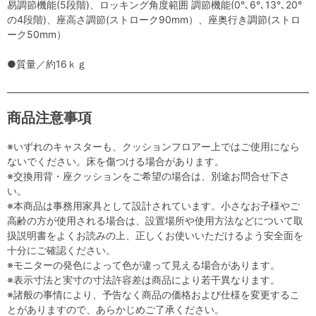
易調節機能(5段階)、ロッキング角度範囲 調節機能(0°､6°､13°､20°
の4段階)、座高さ調節(ストローク90mm）、座奥行き調節(ストロ
ーク50mm）
●質量／約16ｋｇ
商品注意事項
※いずれのキャスターも、クッションフロアー上ではご使用になら
ないでください。床を傷つける場合があります。
※交換用背・座クッションをご希望の場合は、別途お問合せ下さ
い。
※本商品は事務用家具として設計されています。小さなお子様やご
高齢の方が使用される場合は、設置場所や使用方法などについて取
扱説明書をよくお読みの上、正しくお使いいただけるよう安全面を
十分にご確認ください。
※モニターの発色によって色が違って見える場合があります。
※表示寸法と実寸の寸法許容差は商品により若干異なります。
※諸般の事情により、予告なく商品の価格および仕様を変更するこ
とがありますので、あらかじめご了承ください。