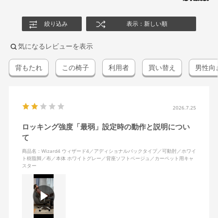
絞り込み
表示：新しい順
気になるレビューを表示
背もたれ
この椅子
利用者
買い替え
男性向
2026.7.25
ロッキング強度「最弱」設定時の動作と説明につい
て
商品名：Wizard4 ウィザード4／アディショナルバックタイプ／可動肘／ホワイ
ト樹脂脚／布／本体 ホワイトグレー／背座ソフトベージュ／カーペット用キャ
スター