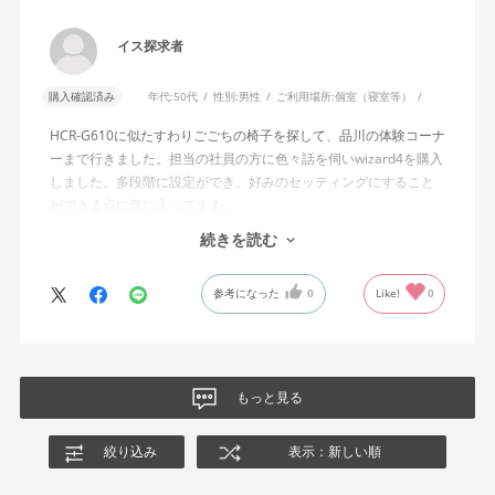
説明書では、オートフィットシンクロロッキングについて「どの
角度でもバランスをとりやすい反力特性に自動調整する機能」と
イス探求者
説明されています。しかし、この機能と、最弱設定でも背もたれ
が可動範囲の5割程度までしか倒れないこととの関係については、
購入確認済み
年代:
50代
性別:
男性
ご利用場所:
個室（寝室等）
説明を読んでも理解できませんでした。
HCR-G610に似たすわりごごちの椅子を探して、品川の体験コーナ
問い合わせに対しては、「オートフィットシンクロロッキングの
ーまで行きました。担当の社員の方に色々話を伺いwizard4を購入
反力特性を自動調整する機能が働いているため」「Wizard2とは機
しました。多段階に設定ができ、好みのセッティングにすること
構が異なるため、同じ挙動にはならない」との回答をいただきま
ができる点に気に入ってます。
した。しかし、オートフィットシンクロロッキングとロッキング
しいて言えば、座面がもう少し硬めが好みに近かったなと思いま
続きを読む
強度調整との関係や、最弱設定であっても大きな反力が残る理由
す。座面の硬さまで調節出来る機能が有れば完璧だと思います。
についての具体的な説明はなく、疑問は解消されませんでした。
参考になった
0
Like!
0
製品自体に不具合があるとは考えていませんが、少なくとも私の
体格・使用環境では、期待していたロッキング性能とは大きく異
なる結果でした。今後、購入を検討する利用者に対して、ロッキ
ングの特性や体重による使用感の違いが、より分かりやすく案内
もっと見る
されることを期待します。
絞り込み
表示：新しい順