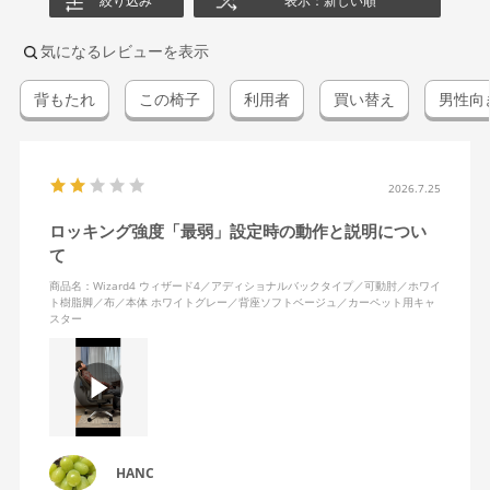
絞り込み
表示：新しい順
気になるレビューを表示
背もたれ
この椅子
利用者
買い替え
男性向
2026.7.25
ロッキング強度「最弱」設定時の動作と説明につい
て
商品名：Wizard4 ウィザード4／アディショナルバックタイプ／可動肘／ホワイ
ト樹脂脚／布／本体 ホワイトグレー／背座ソフトベージュ／カーペット用キャ
スター
HANC