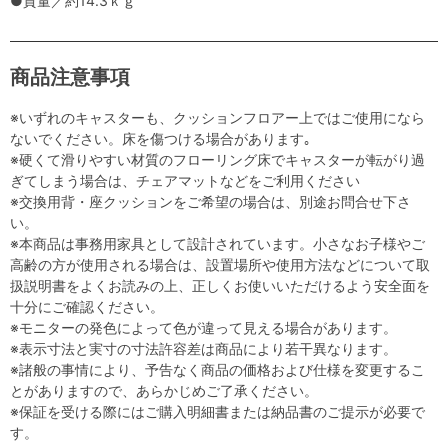
●質量／約14.3ｋｇ
商品注意事項
※いずれのキャスターも、クッションフロアー上ではご使用になら
ないでください。床を傷つける場合があります｡
※硬くて滑りやすい材質のフローリング床でキャスターが転がり過
ぎてしまう場合は、チェアマットなどをご利用ください
※交換用背・座クッションをご希望の場合は、別途お問合せ下さ
い。
※本商品は事務用家具として設計されています。小さなお子様やご
高齢の方が使用される場合は、設置場所や使用方法などについて取
扱説明書をよくお読みの上、正しくお使いいただけるよう安全面を
十分にご確認ください。
※モニターの発色によって色が違って見える場合があります。
※表示寸法と実寸の寸法許容差は商品により若干異なります。
※諸般の事情により、予告なく商品の価格および仕様を変更するこ
とがありますので、あらかじめご了承ください。
※保証を受ける際にはご購入明細書または納品書のご提示が必要で
す。