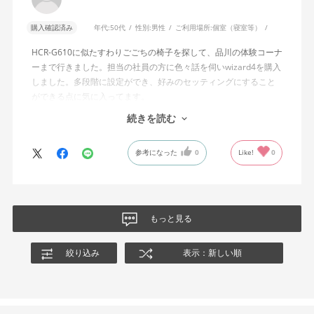
説明されています。しかし、この機能と、最弱設定でも背もたれ
が可動範囲の5割程度までしか倒れないこととの関係については、
購入確認済み
年代:
50代
性別:
男性
ご利用場所:
個室（寝室等）
説明を読んでも理解できませんでした。
HCR-G610に似たすわりごごちの椅子を探して、品川の体験コーナ
問い合わせに対しては、「オートフィットシンクロロッキングの
ーまで行きました。担当の社員の方に色々話を伺いwizard4を購入
反力特性を自動調整する機能が働いているため」「Wizard2とは機
しました。多段階に設定ができ、好みのセッティングにすること
構が異なるため、同じ挙動にはならない」との回答をいただきま
ができる点に気に入ってます。
した。しかし、オートフィットシンクロロッキングとロッキング
しいて言えば、座面がもう少し硬めが好みに近かったなと思いま
続きを読む
強度調整との関係や、最弱設定であっても大きな反力が残る理由
す。座面の硬さまで調節出来る機能が有れば完璧だと思います。
についての具体的な説明はなく、疑問は解消されませんでした。
参考になった
0
Like!
0
製品自体に不具合があるとは考えていませんが、少なくとも私の
体格・使用環境では、期待していたロッキング性能とは大きく異
なる結果でした。今後、購入を検討する利用者に対して、ロッキ
ングの特性や体重による使用感の違いが、より分かりやすく案内
もっと見る
されることを期待します。
絞り込み
表示：新しい順