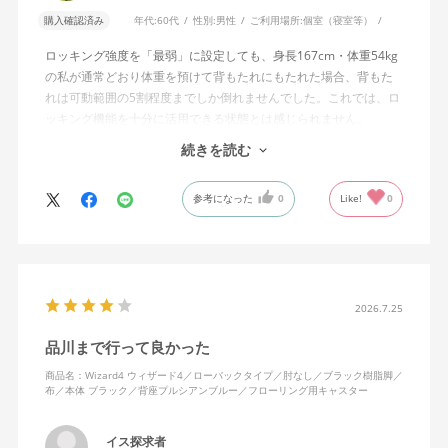
購入確認済み
年代:
60代
性別:
男性
ご利用場所:
個室（寝室等）
ロッキング強度を「最弱」に設定しても、身長167cm・体重54kg
の私が通常どおり体重を預けて背もたれにもたれた場合、背もた
れは可動範囲の5割程度までしか倒れませんでした。これでは、ロ
ッキング機能を十分に活用できる状態とは感じられません。
続きを読む
私は勤務先で約11年間、同シリーズのWizard2を使用していま
す。Wizard2にもロッキング強度調整機能が備わっており、最弱に
参考になった
0
Like!
0
設定した場合は、通常どおり体重を預けることで背もたれは可動
範囲いっぱいまで倒れます。
そのため、Wizard4で最弱設定でも大きな反力が残り、可動範囲の
半分程度までしか倒れない点に強い違和感がありました。女性を
含めれば私より体重の軽い利用者は数多くいると思われるため、
2026.7.25
そのような利用者が最弱設定でも十分に背もたれを倒せないので
品川まで行って良かった
あれば、ロッキング機能としてどのような使用感を想定している
のか疑問に感じています。
商品名：Wizard4 ウィザード4／ローバックタイプ／肘なし／ブラック樹脂脚／
布／本体 ブラック／背座プルシアンブルー／フローリング用キャスター
説明書では、オートフィットシンクロロッキングについて「どの
角度でもバランスをとりやすい反力特性に自動調整する機能」と
イス探求者