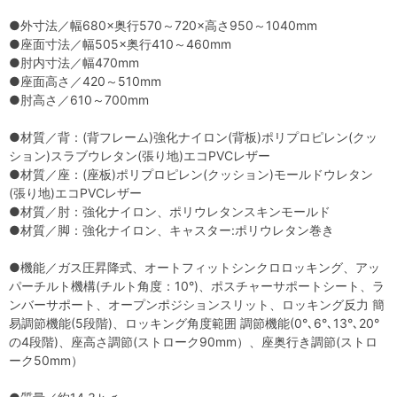
●外寸法／幅680×奥行570～720×高さ950～1040mm
●座面寸法／幅505×奥行410～460mm
●肘内寸法／幅470mm
●座面高さ／420～510mm
●肘高さ／610～700mm
●材質／背：(背フレーム)強化ナイロン(背板)ポリプロピレン(クッ
ション)スラブウレタン(張り地)エコPVCレザー
●材質／座：(座板)ポリプロピレン(クッション)モールドウレタン
(張り地)エコPVCレザー
●材質／肘：強化ナイロン、ポリウレタンスキンモールド
●材質／脚：強化ナイロン、キャスター:ポリウレタン巻き
●機能／ガス圧昇降式、オートフィットシンクロロッキング、アッ
パーチルト機構(チルト角度：10°)、ポスチャーサポートシート、ラ
ンバーサポート、オープンポジションスリット、ロッキング反力 簡
易調節機能(5段階)、ロッキング角度範囲 調節機能(0°､6°､13°､20°
の4段階)、座高さ調節(ストローク90mm）、座奥行き調節(ストロ
ーク50mm）