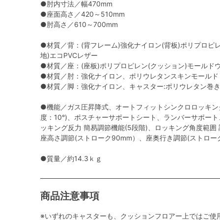
●肘内寸法／幅470mm
●座面高さ／420～510mm
●肘高さ／610～700mm
●材質／背：(背フレーム)強化ナイロン(背板)ポリプロピ
地)エコPVCレザー
●材質／座：(座板)ポリプロピレン(クッション)モールドウ
●材質／肘：強化ナイロン、ポリウレタンスキンモールド
●材質／脚：強化ナイロン、キャスター:ポリウレタン巻
●機能／ガス圧昇降式、オートフィットシンクロロッキン
度：10°)、ポスチャーサポートシート、ランバーサポー
ッキング反力 簡易調節機能(5段階)、ロッキング角度範囲 調節機
座高さ調節(ストローク90mm）、座奥行き調節(ストロー
●質量／約14.3ｋｇ
商品注意事項
※いずれのキャスターも、クッションフロアー上ではご使