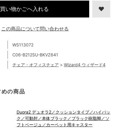
買い物かごへ入れる
この商品について問い合わせる
WS113072
C06-B212SU-BKVZ641
チェア・オフィスチェア
>
Wizard4 ウィザード4
すめの商品
Duora2 デュオラ2／クッションタイプ／ハイバッ
ク／可動肘／本体ブラック／ブラック樹脂脚／ソ
フトベージュ／カーペット用キャスター