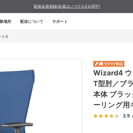
新規会員登録(会員はいつでも5％OFF)
験場所
配送について
サポート
ード4
Wizard
T型肘／ブ
本体 ブラ
ーリング用
3.9