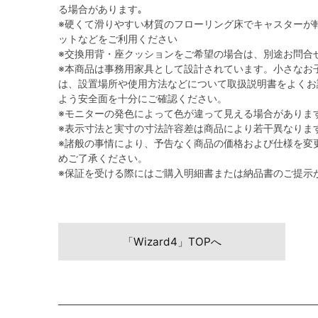
る場合があります｡
※硬くて滑りやすい材質のフローリング床でキャスターが
ットなどをご利用ください
※交換用背・座クッションをご希望の場合は、別途お問合
※本商品は事務用家具として設計されています。小さなお
は、設置場所や使用方法などについて取扱説明書をよくお
よう安全面を十分にご確認ください。
※モニターの発色によって色が違って見える場合がありま
※表示寸法と実寸の寸法許容差は商品により若干異なりま
※諸般の事情により、予告なく商品の価格および仕様を変
めご了承ください。
※保証を受ける際にはご購入明細書または納品書のご提示
「Wizard4」TOPへ