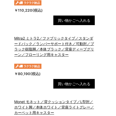
￥110,220(税込)
買い物かごへ入れる
Mitra2 ミトラ2／ファブリックタイプ／スタンダ
ードバック／ランバーサポート付き／可動肘／ブ
ラック樹脂脚／本体ブラック／背座ディープグリ
ーン／フローリング用キャスター
￥80,190(税込)
買い物かごへ入れる
Monet モネット／背クッションタイプ／L型肘／
ホワイト脚／本体ホワイト／背座ライトグレー／
カーペット用キャスター