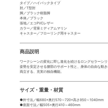
タイプ／ハイバックタイプ
肘／T型肘
脚／ブラック樹脂脚
本体／ブラック
張地／エコPVCレザー
カラー／背座ミディアムマリン
キャスター／フローリング用キャスター
商品説明
ワークシーンの変化に即し進化を続けるロングセラーシリ
姿勢を安定させる腰部のサポート性と、身体の自由な動き
両立する、充実の独自機能。
サイズ・重量・材質
●外寸法／幅680×奥行570～720×高さ950～1040mm
●座面寸法／幅505×奥行410～460mm