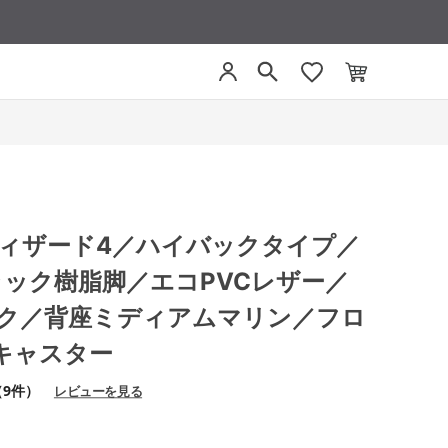
4 ウィザード4／ハイバックタイプ／
ラック樹脂脚／エコPVCレザー／
ック／背座ミディアムマリン／フロ
キャスター
（9件）
レビューを見る