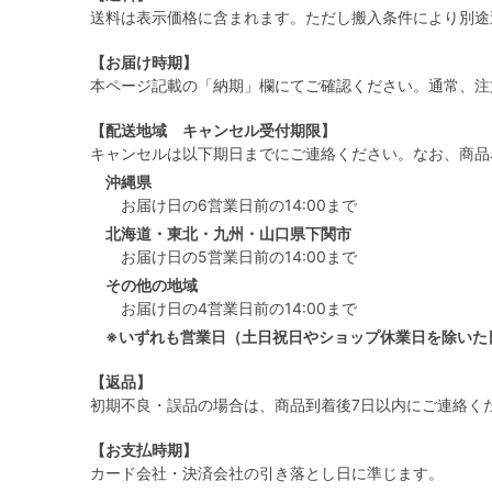
送料は表示価格に含まれます。ただし搬入条件により別途
【お届け時期】
本ページ記載の「納期」欄にてご確認ください。通常、注
【配送地域 キャンセル受付期限】
キャンセルは以下期日までにご連絡ください。なお、商品
沖縄県
お届け日の6営業日前の14:00まで
北海道・東北・九州・山口県下関市
お届け日の5営業日前の14:00まで
その他の地域
お届け日の4営業日前の14:00まで
※いずれも営業日（土日祝日やショップ休業日を除いた
【返品】
初期不良・誤品の場合は、商品到着後7日以内にご連絡く
【お支払時期】
カード会社・決済会社の引き落とし日に準じます。