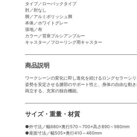
タイプ／ローバックタイプ
肘／肘なし
脚／アルミポリッシュ脚
本体／ホワイトグレー
張地／布
カラー／背座プルシアンブルー
キャスター／フローリング用キャスター
商品説明
ワークシーンの変化に即し進化を続けるロングセラーシリ
姿勢を安定させる腰部のサポート性と、身体の自由な動き
両立する、充実の独自機能。
サイズ・重量・材質
●外寸法／幅680×奥行570～700×高さ890～980mm
●座面寸法／幅505×奥行410～460mm