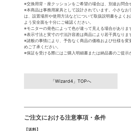
※交換用背・座クッションをご希望の場合は、別途お問合
※本商品は事務用家具として設計されています。小さなお
は、設置場所や使用方法などについて取扱説明書をよくお
よう安全面を十分にご確認ください。
※モニターの発色によって色が違って見える場合がありま
※表示寸法と実寸の寸法許容差は商品により若干異なりま
※諸般の事情により、予告なく商品の価格および仕様を変
めご了承ください。
※保証を受ける際にはご購入明細書または納品書のご提示
「Wizard4」TOPへ
ご注文における注意事項・条件
【送料】