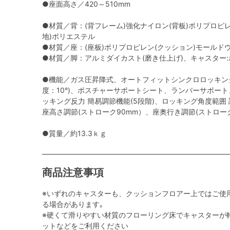
●座面高さ／420～510mm
●材質／背：(背フレーム)強化ナイロン(背板)ポリプロピ
地)ポリエステル
●材質／座：(座板)ポリプロピレン(クッション)モールド
●材質／脚：アルミダイカスト(磨き仕上げ)、キャスター
●機能／ガス圧昇降式、オートフィットシンクロロッキン
度：10°)、ポスチャーサポートシート、ランバーサポー
ッキング反力 簡易調節機能(5段階)、ロッキング角度範囲 調節機
座高さ調節(ストローク90mm）、座奥行き調節(ストロー
●質量／約13.3ｋｇ
商品注意事項
※いずれのキャスターも、クッションフロアー上ではご使
る場合があります｡
※硬くて滑りやすい材質のフローリング床でキャスターが
ットなどをご利用ください