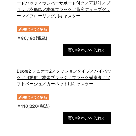
ードバック／ランバーサポート付き／可動肘／ブ
ラック樹脂脚／本体ブラック／背座ディープグリ
ーン／フローリング用キャスター
￥80,190(税込)
買い物かごへ入れる
Duora2 デュオラ2／クッションタイプ／ハイバッ
ク／可動肘／本体ブラック／ブラック樹脂脚／ソ
フトベージュ／カーペット用キャスター
￥110,220(税込)
買い物かごへ入れる