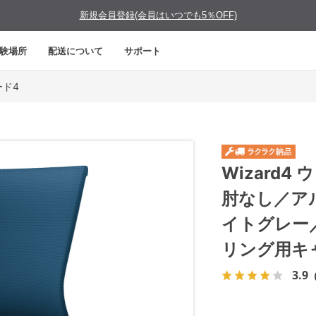
新規会員登録(会員はいつでも5％OFF)
験場所
配送について
サポート
ード4
Wizard
肘なし／ア
イトグレー
リング用キ
3.9