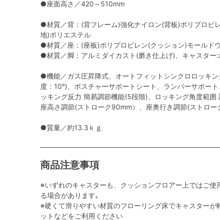
●座面高さ／420～510mm
●材質／背：(背フレーム)強化ナイロン(背板)ポリプロピ
地)ポリエステル
●材質／座：(座板)ポリプロピレン(クッション)モールド
●材質／脚：アルミダイカスト(磨き仕上げ)、キャスター
●機能／ガス圧昇降式、オートフィットシンクロロッキン
度：10°)、ポスチャーサポートシート、ランバーサポー
ッキング反力 簡易調節機能(5段階)、ロッキング角度範囲 調節機
座高さ調節(ストローク90mm）、座奥行き調節(ストロー
●質量／約13.3ｋｇ
商品注意事項
※いずれのキャスターも、クッションフロアー上ではご使
る場合があります｡
※硬くて滑りやすい材質のフローリング床でキャスターが
ットなどをご利用ください