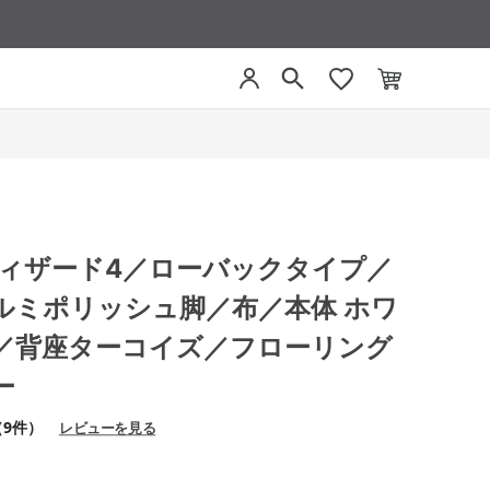
4 ウィザード4／ローバックタイプ／
ルミポリッシュ脚／布／本体 ホワ
／背座ターコイズ／フローリング
ー
（9件）
レビューを見る