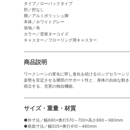
タイプ／ローバックタイプ
肘／肘なし
脚／アルミポリッシュ脚
本体／ホワイトグレー
張地／布
カラー／背座ターコイズ
キャスター／フローリング用キャスター
商品説明
ワークシーンの変化に即し進化を続けるロングセラーシリ
姿勢を安定させる腰部のサポート性と、身体の自由な動き
両立する、充実の独自機能。
サイズ・重量・材質
●外寸法／幅680×奥行570～700×高さ890～980mm
●座面寸法／幅505×奥行410～460mm