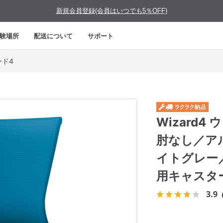
新規会員登録(会員はいつでも5％OFF)
験場所
配送について
サポート
ード4
Wizard
肘なし／ア
イトグレー
用キャスタ
3.9