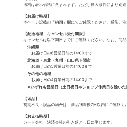
送料は表示価格に含まれます。ただし搬入条件により別途
【お届け時期】
本ページ記載の「納期」欄にてご確認ください。通常、注
【配送地域 キャンセル受付期限】
キャンセルは以下期日までにご連絡ください。なお、商品
沖縄県
お届け日の6営業日前の14:00まで
北海道・東北・九州・山口県下関市
お届け日の5営業日前の14:00まで
その他の地域
お届け日の4営業日前の14:00まで
※いずれも営業日（土日祝日やショップ休業日を除いた
【返品】
初期不良・誤品の場合は、商品到着後7日以内にご連絡く
【お支払時期】
カード会社・決済会社の引き落とし日に準じます。