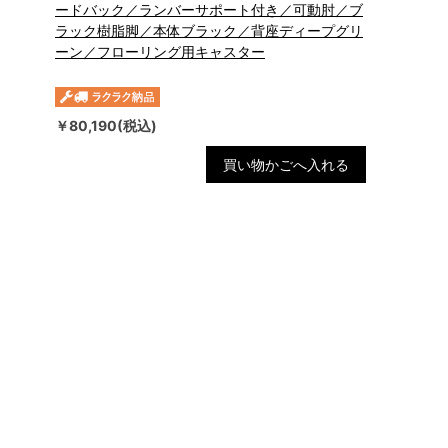
ードバック／ランバーサポート付き／可動肘／ブ
ラック樹脂脚／本体ブラック／背座ディープグリ
ーン／フローリング用キャスター
￥80,190(税込)
買い物かごへ入れる