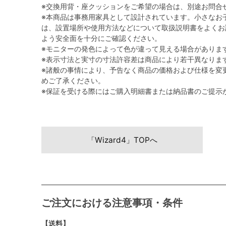
※交換用背・座クッションをご希望の場合は、別途お問合
※本商品は事務用家具として設計されています。小さなお
は、設置場所や使用方法などについて取扱説明書をよくお
よう安全面を十分にご確認ください。
※モニターの発色によって色が違って見える場合がありま
※表示寸法と実寸の寸法許容差は商品により若干異なりま
※諸般の事情により、予告なく商品の価格および仕様を変
めご了承ください。
※保証を受ける際にはご購入明細書または納品書のご提示
「Wizard4」TOPへ
ご注文における注意事項・条件
【送料】