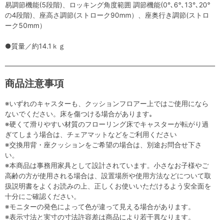
易調節機能(5段階)、ロッキング角度範囲 調節機能(0°､6°､13°､20°
の4段階)、座高さ調節(ストローク90mm）、座奥行き調節(ストロ
ーク50mm）
●質量／約14.1ｋｇ
商品注意事項
※いずれのキャスターも、クッションフロアー上ではご使用になら
ないでください。床を傷つける場合があります｡
※硬くて滑りやすい材質のフローリング床でキャスターが転がり過
ぎてしまう場合は、チェアマットなどをご利用ください
※交換用背・座クッションをご希望の場合は、別途お問合せ下さ
い。
※本商品は事務用家具として設計されています。小さなお子様やご
高齢の方が使用される場合は、設置場所や使用方法などについて取
扱説明書をよくお読みの上、正しくお使いいただけるよう安全面を
十分にご確認ください。
※モニターの発色によって色が違って見える場合があります。
※表示寸法と実寸の寸法許容差は商品により若干異なります。