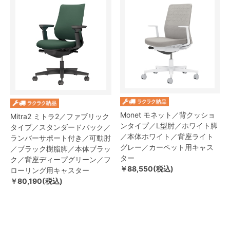
Monet モネット／背クッショ
Mitra2 ミトラ2／ファブリック
ンタイプ／L型肘／ホワイト脚
タイプ／スタンダードバック／
／本体ホワイト／背座ライト
ランバーサポート付き／可動肘
グレー／カーペット用キャス
／ブラック樹脂脚／本体ブラッ
ター
ク／背座ディープグリーン／フ
￥88,550(税込)
ローリング用キャスター
￥80,190(税込)