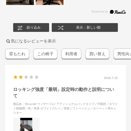
絞り込み
表示：新しい順
気になるレビューを表示
背もたれ
この椅子
利用者
買い替え
男性向
2026.7.25
ロッキング強度「最弱」設定時の動作と説明につい
て
商品名：Wizard4 ウィザード4／アディショナルバックタイプ／可動肘／ホワイ
ト樹脂脚／布／本体 ホワイトグレー／背座ソフトベージュ／カーペット用キャ
スター