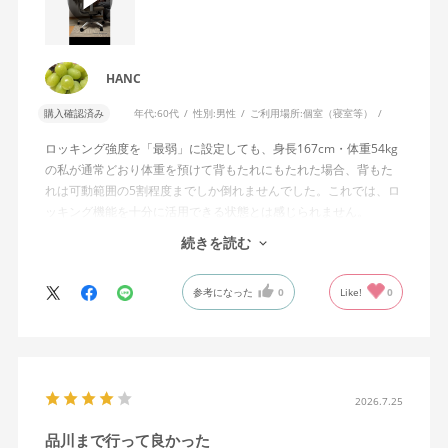
HANC
購入確認済み
年代:
60代
性別:
男性
ご利用場所:
個室（寝室等）
ロッキング強度を「最弱」に設定しても、身長167cm・体重54kg
の私が通常どおり体重を預けて背もたれにもたれた場合、背もた
れは可動範囲の5割程度までしか倒れませんでした。これでは、ロ
ッキング機能を十分に活用できる状態とは感じられません。
続きを読む
私は勤務先で約11年間、同シリーズのWizard2を使用していま
す。Wizard2にもロッキング強度調整機能が備わっており、最弱に
参考になった
0
Like!
0
設定した場合は、通常どおり体重を預けることで背もたれは可動
範囲いっぱいまで倒れます。
そのため、Wizard4で最弱設定でも大きな反力が残り、可動範囲の
半分程度までしか倒れない点に強い違和感がありました。女性を
含めれば私より体重の軽い利用者は数多くいると思われるため、
2026.7.25
そのような利用者が最弱設定でも十分に背もたれを倒せないので
品川まで行って良かった
あれば、ロッキング機能としてどのような使用感を想定している