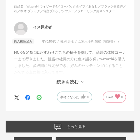
のか疑問に感じています。
商品名：Wizard4 ウィザード4／ローバックタイプ／肘なし／ブラック樹脂脚／
布／本体 ブラック／背座プルシアンブルー／フローリング用キャスター
説明書では、オートフィットシンクロロッキングについて「どの
角度でもバランスをとりやすい反力特性に自動調整する機能」と
イス探求者
説明されています。しかし、この機能と、最弱設定でも背もたれ
が可動範囲の5割程度までしか倒れないこととの関係については、
購入確認済み
年代:
50代
性別:
男性
ご利用場所:
個室（寝室等）
説明を読んでも理解できませんでした。
HCR-G610に似たすわりごごちの椅子を探して、品川の体験コーナ
問い合わせに対しては、「オートフィットシンクロロッキングの
ーまで行きました。担当の社員の方に色々話を伺いwizard4を購入
反力特性を自動調整する機能が働いているため」「Wizard2とは機
しました。多段階に設定ができ、好みのセッティングにすること
構が異なるため、同じ挙動にはならない」との回答をいただきま
ができる点に気に入ってます。
した。しかし、オートフィットシンクロロッキングとロッキング
しいて言えば、座面がもう少し硬めが好みに近かったなと思いま
続きを読む
強度調整との関係や、最弱設定であっても大きな反力が残る理由
す。座面の硬さまで調節出来る機能が有れば完璧だと思います。
についての具体的な説明はなく、疑問は解消されませんでした。
参考になった
0
Like!
0
製品自体に不具合があるとは考えていませんが、少なくとも私の
体格・使用環境では、期待していたロッキング性能とは大きく異
なる結果でした。今後、購入を検討する利用者に対して、ロッキ
ングの特性や体重による使用感の違いが、より分かりやすく案内
もっと見る
されることを期待します。