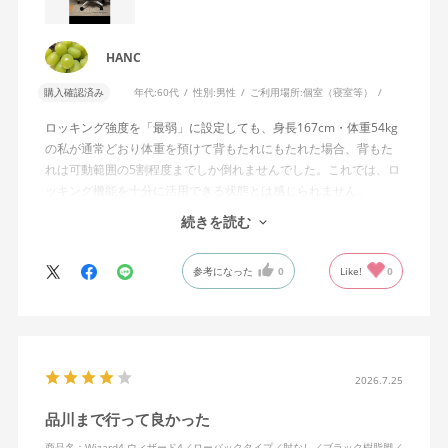
HANC
購入確認済み
年代:
60代
性別:
男性
ご利用場所:
個室（寝室等）
ロッキング強度を「最弱」に設定しても、身長167cm・体重54kg
の私が通常どおり体重を預けて背もたれにもたれた場合、背もた
れは可動範囲の5割程度までしか倒れませんでした。これでは、ロ
ッキング機能を十分に活用できる状態とは感じられません。
続きを読む
私は勤務先で約11年間、同シリーズのWizard2を使用していま
す。Wizard2にもロッキング強度調整機能が備わっており、最弱に
参考になった
0
Like!
0
設定した場合は、通常どおり体重を預けることで背もたれは可動
範囲いっぱいまで倒れます。
そのため、Wizard4で最弱設定でも大きな反力が残り、可動範囲の
半分程度までしか倒れない点に強い違和感がありました。女性を
含めれば私より体重の軽い利用者は数多くいると思われるため、
2026.7.25
そのような利用者が最弱設定でも十分に背もたれを倒せないので
品川まで行って良かった
あれば、ロッキング機能としてどのような使用感を想定している
のか疑問に感じています。
商品名：Wizard4 ウィザード4／ローバックタイプ／肘なし／ブラック樹脂脚／