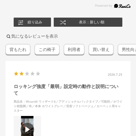
絞り込み
表示：新しい順
気になるレビューを表示
背もたれ
この椅子
利用者
買い替え
男性向
2026.7.25
ロッキング強度「最弱」設定時の動作と説明につい
て
商品名：Wizard4 ウィザード4／アディショナルバックタイプ／可動肘／ホワイ
ト樹脂脚／布／本体 ホワイトグレー／背座ソフトベージュ／カーペット用キャ
スター