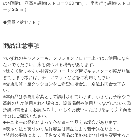
の4段階)、座高さ調節(ストローク90mm）、座奥行き調節(ストロ
ーク50mm）
●質量／約14.1ｋｇ
商品注意事項
※いずれのキャスターも、クッションフロアー上ではご使用になら
ないでください。床を傷つける場合があります｡
※硬くて滑りやすい材質のフローリング床でキャスターが転がり過
ぎてしまう場合は、チェアマットなどをご利用ください
※交換用背・座クッションをご希望の場合は、別途お問合せ下さ
い。
※本商品は事務用家具として設計されています。小さなお子様やご
高齢の方が使用される場合は、設置場所や使用方法などについて取
扱説明書をよくお読みの上、正しくお使いいただけるよう安全面を
十分にご確認ください。
※モニターの発色によって色が違って見える場合があります。
※表示寸法と実寸の寸法許容差は商品により若干異なります。
※諸般の事情により、予告なく商品の価格および仕様を変更するこ