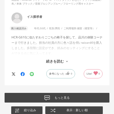
布／本体 ブラック／背座プルシアンブルー／フローリング用キャスター
説明書では、オートフィットシンクロロッキングについて「どの
角度でもバランスをとりやすい反力特性に自動調整する機能」と
イス探求者
説明されています。しかし、この機能と、最弱設定でも背もたれ
が可動範囲の5割程度までしか倒れないこととの関係については、
購入確認済み
年代:
50代
性別:
男性
ご利用場所:
個室（寝室等）
説明を読んでも理解できませんでした。
HCR-G610に似たすわりごごちの椅子を探して、品川の体験コーナ
問い合わせに対しては、「オートフィットシンクロロッキングの
ーまで行きました。担当の社員の方に色々話を伺いwizard4を購入
反力特性を自動調整する機能が働いているため」「Wizard2とは機
しました。多段階に設定ができ、好みのセッティングにすること
構が異なるため、同じ挙動にはならない」との回答をいただきま
ができる点に気に入ってます。
した。しかし、オートフィットシンクロロッキングとロッキング
しいて言えば、座面がもう少し硬めが好みに近かったなと思いま
続きを読む
強度調整との関係や、最弱設定であっても大きな反力が残る理由
す。座面の硬さまで調節出来る機能が有れば完璧だと思います。
についての具体的な説明はなく、疑問は解消されませんでした。
参考になった
0
Like!
0
製品自体に不具合があるとは考えていませんが、少なくとも私の
体格・使用環境では、期待していたロッキング性能とは大きく異
なる結果でした。今後、購入を検討する利用者に対して、ロッキ
ングの特性や体重による使用感の違いが、より分かりやすく案内
もっと見る
されることを期待します。
絞り込み
表示：新しい順